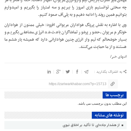
مهدی میر نصرت بازیکن تیم واروانرژی مریوان، اظهار داشت: خدا را شکر با هر
چه سختی توانستیم بازی امروز را ببریم و سه امتیاز را بگیریم و امیدوارم
بتوانیم همین روند را ادامه دهیم و به پلی‌آف صعود کنیم.
وی با اشاره به نقش پررنگ هواداران مریوانی افزود: خیلی ممنون از هواداران
خونگرم مریوان، حضور پرشور تماشاگران باعث شد انرژی مضاعفی بگیریم و
بسیار خوشحالم که تیم وار انرژی چنین هوادارانی دارد که همیشه یار ششم ما
هستند و از ما حمایت می‌کنند.
انتهای خبر/
به اشتراک بگذارید :
https://zariwarkhabar.com/?p=15713
برچسب ها
این مطلب بدون برچسب می باشد.
نوشته های مشابه
از هشدار جاده‌ای تا تأکید بر اخلاق نبوی