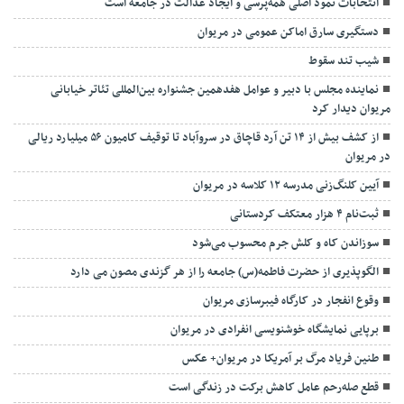
انتخابات نمود اصلی همه‌پرسی و ایجاد عدالت در جامعه است
دستگیری سارق اماکن عمومی در مریوان
شیب تند سقوط
نماینده مجلس با دبیر و عوامل هفدهمین جشنواره بین‌المللی تئاتر خیابانی
مریوان دیدار کرد
از کشف بيش از ۱۴ تن آرد قاچاق در سروآباد تا توقیف کامیون ۵۶ میلیارد ریالی
در مریوان
آیین کلنگ‌زنی مدرسه ۱۲ کلاسه در مریوان
ثبت‌نام ۴ هزار معتکف کردستانی
سوزاندن کاه و کلش جرم محسوب می‌شود
الگوپذیری از حضرت فاطمه(س) جامعه را از هر گزندی مصون می دارد
وقوع انفجار در کارگاه فیبرسازی مریوان
برپایی نمایشگاه خوشنویسی انفرادی در مریوان
طنین فریاد مرگ بر آمریکا در مریوان+ عکس
قطع صله‌رحم عامل کاهش برکت در زندگی است