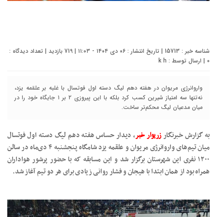
شناسه خبر : 15713 | تاریخ انتشار : ۰۶ دی ۱۴۰۴ - ۱۱:۰۳ | 719 بازدید | تعداد دیدگاه :
0
| ارسال توسط :
k h
واروانرژی مریوان در هفته دهم لیگ دسته اول فوتسال با غلبه بر علقمه یزد،
نه‌تنها سه امتیاز شیرین کسب کرد بلکه با این پیروزی ۲ بر ۱ جایگاه خود را در
میان مدعیان لیگ محکم‌تر ساخت.
به گزارش خبرنگار
زریوار خبر
، دیدار حساس هفته دهم لیگ دسته اول فوتسال
میان تیم‌های واروانرژی مریوان و علقمه یزد شامگاه پنجشنبه ۴ دی‌ماه در سالن
۱۲۰۰ نفری این شهرستان برگزار شد و این مسابقه که با حضور پرشور هواداران
همراه بود از همان ابتدا با هیجان و فشار روانی زیادی برای هر دو تیم آغاز شد.‌