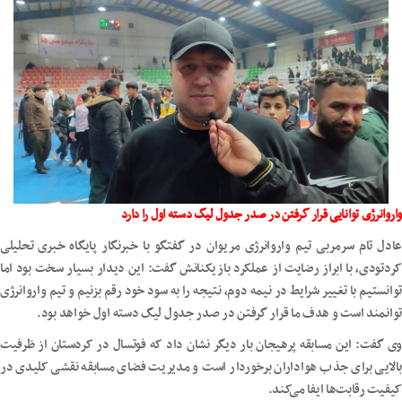
واروانرژی توانایی قرار گرفتن در صدر جدول لیگ دسته اول را دارد
عادل تام سرمربی تیم واروانرژی مریوان در گفتگو با خبرنگار پایگاه خبری تحلیلی
کردتودی، با ابراز رضایت از عملکرد بازیکنانش گفت: این دیدار بسیار سخت بود اما
توانستیم با تغییر شرایط در نیمه دوم، نتیجه را به سود خود رقم بزنیم و تیم واروانرژی
توانمند است و هدف ما قرار گرفتن در صدر جدول لیگ دسته اول خواهد بود.
وی گفت: این مسابقه پرهیجان بار دیگر نشان داد که فوتسال در کردستان از ظرفیت
بالایی برای جذب هواداران برخوردار است و مدیریت فضای مسابقه نقشی کلیدی در
کیفیت رقابت‌ها ایفا می‌کند.