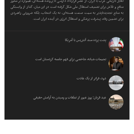
تقابل تاریخی غرب با ایران، از عصر قرارداد دارسی تا پرونده هسته‌ای، همواره بر محور
منافع و تلاش برای تضعیف استقلال ملی شکل گرفته است در این میان، گذار از وابستگی
به منابع تجدیدناپذیر به سمت صنعت هسته‌ای، نه یک انتخاب، بلکه ضرورتی راهبردی
برای تضمین رفاه، پیشرفت پزشکی و استقلال انرژی در آینده ایران است.
پشت پرده سند آتش‌بس با آمریکا
تجمعات شبانه، شاخصی برای فهم جامعه کردستان است
دود، فراتر از یک عادت
عید قربان؛ روز عبور از تعلقات و رسیدن به آرامش حقیقی