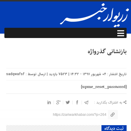
بازنشانی گذرواژه
تاریخ انتشار : ۰۴ شهریور ۱۳۹۷ - ۱۴:۳۲ | 7523 بازدید | ارسال توسط :
sadqwafsf
[upme_reset_password]
به اشتراک بگذارید :
https://zariwarkhabar.com/?p=264
ثبت دیدگاه