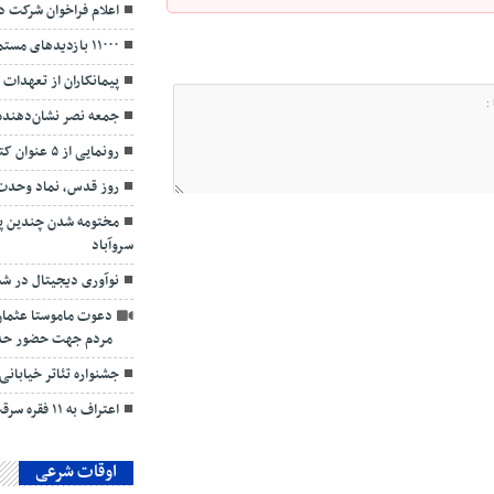
اعلام فراخوان شرکت د
۱۱۰۰۰ بازدیدهای مستمر دامپزشکی
پیمانکاران از تعهدات
جمعه نصر نشان‌دهنده ا
رونمایی از ۵ عنوان کتاب روایتگری شمال‌غرب کردستان
روز قدس، نماد وحدت 
مختومه شدن چندین پر
سروآباد
نوآوری دیجیتال در ش
دعوت ماموستا عثمان
مردم جهت حضور حدا
جشنواره تئاتر خیابانی
اعتراف به ۱۱ فقره سرقت در مریوان
اوقات شرعی