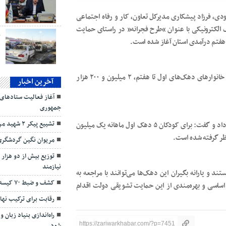
د
ودی، فرزاد پیشکاری مدیرکل تعاون، کار و رفاه اجتماعی
 الکترونیکی با عنوان “طرح فجرانه” در راستای حمایت
ب
 هفتم درآمدی استان آغاز شده است.
مدیرکل تعاون، کار و رفاه اجتماعی استان کردستان گفت: تمامی خانوارهای دهک‌های اول تا هفتم، ۲ میلیون و ۲۰۰ هزار
آخرین اخبار
آغاز فعالیت ستادهای 
جمهوری
تشييع پیکر ۲ شهید مرزبانی در مریوان
وی از اجرای طرح امنیت غذایی برای کودک دچار سوءتغذیه خبر داد و گفت: برای کودکان ۵ دهک اول ماهانه یک میلیون
مریوان نگین گردشگری
نیازمند
و یارانه بگیران این دهک‌ها می‌توانند با مراجعه به
کشف و ضبط ۷۰ کیسه زغال بلوط در مریوان
اساسی و بهره‌مندی از این حمایت تشویقی دولت اقدام
رقابت برای ترکیب نها
راه‌اندازی بنیاد زبا
https://zariwarkhabar.com/?p=7451