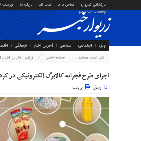
بازنشانی گذرواژه
تماس با ما
ثبت نام
درباره ما
فهرست کا
وضعیت آب و هوا
ویژه
اجتماعی
سیاسی
آخرین اخبار
فرهنگی
اقتص
شما اینجا هستید :
صفحه اصلی
آرشیو :
آخرین اخبار
,
ا
اجرای طرح فجرانه کالابرگ الکترونیکی در کر
ارسال
پرینت