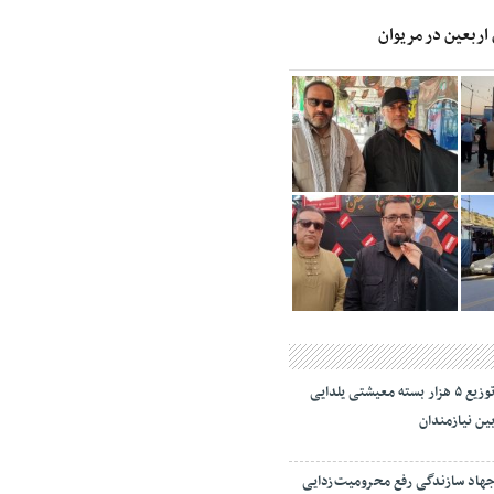
 اربعین در مریوان
توزیع ۵ هزار بسته معیشتی یلدایی
ین نیازمندان
هاد سازندگی رفع محرومیت‌زدایی