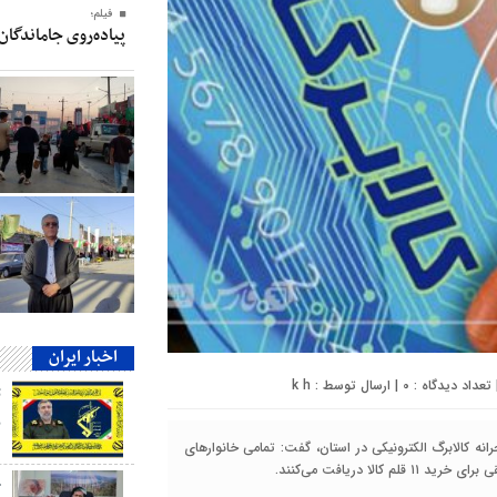
فیلم؛
پیاده‌روی جاماندگان
اخبار ایران
0
| ارسال توسط :
k h
ب
انه کالابرگ الکترونیکی در استان، گفت: تمامی خانوارهای
ج