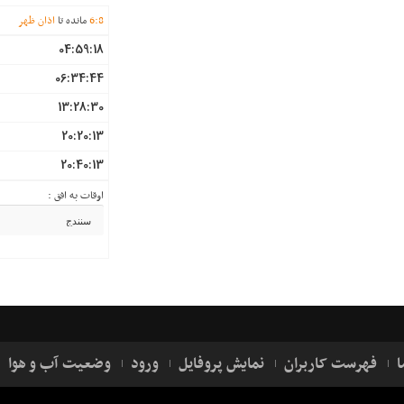
8
:
6
مانده تا
اذان ظهر
04:59:18
06:34:44
13:28:30
20:20:13
20:40:13
اوقات به افق :
ا
فهرست کاربران
نمایش پروفایل
ورود
وضعیت آب و هوا