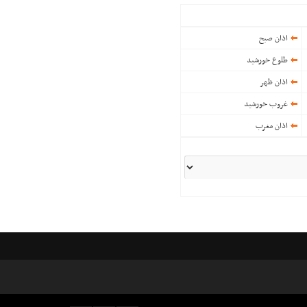
اذان صبح
طلوع خورشید
اذان ظهر
غروب خورشید
اذان مغرب