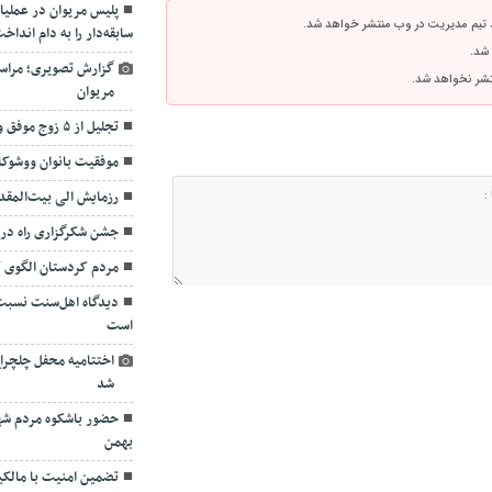
 تیم مدیریت در وب منتشر خواهد شد.
سابقه‌دار را به دام انداخ
 شد.
گزارش تصویری؛ مراسم
نتشر نخواهد شد.
مریوان
تجلیل از ۵ زوج موفق و ۲۰ خیر حوزه ازدواج در مریوان
موفقیت بانوان ووشوکا
رزمایش الی بیت‌المقدس ۱۵ در مریوان آ
جشن شکرگزاری راه در
مردم کردستان الگوی 
دیدگاه اهل‌سنت نسبت 
است
اختتامیه محفل چلچراغ 
شد
بهمن
تضمین امنیت با مالکی