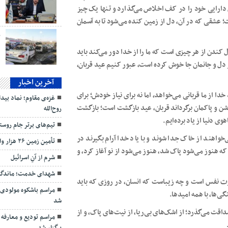
د
دارایی خود را در کف اخلاص می‌گذارد و تنها یک چیز
عشقی که در آن، دل از زمین کنده می‌شود تا به آسمان
ب
دل کندن از هر چیزی است که ما را از خدا دور می‌کند باید
ر دل و جانمان جا خوش کرده است، عبور کنیم عید قربان،
آخرین اخبار
خدا از ما قربانی می‌خواهد، اما نه برای نیاز خودش؛ برای
غزه‌ی مقاوم؛ نماد بی
 روشن و پاکمان برگرداند قربان، عید بازگشت است؛ بازگشت
روح‌الله
ی دنیا از یاد برده‌ایم.
تیم‌های برتر جام روس
خواهند از خاک جدا شوند و با یاد خدا آرام بگیرند در
تأمین زمین ۲۶ هزار واحد مسکن ملی در کردستان
ه هنوز می‌شود پاک شد، هنوز می‌شود از نو آغاز کرد، و
شرم از آنِ اسرائیل
شهدای خدمت؛ ماندگار
ت نفس است و چه زیباست که انسان، در روزی که باید
مراسم باشکوه مولودی‌
گی‌ها، با همه امیدها.
شد
صداقت می‌گذرد؛ از اشک‌های بی‌ریا، از نیت‌های پاک، و از
مراسم تودیع و معارفه