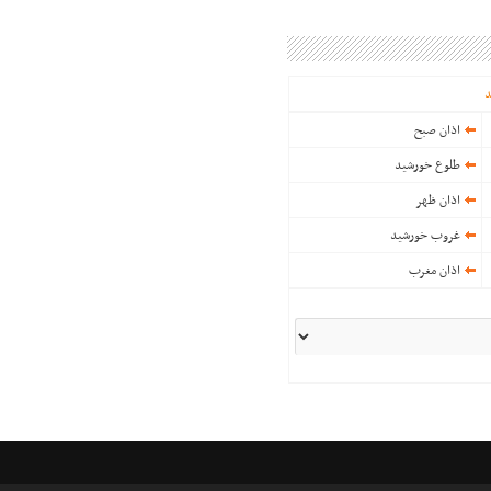
د
اذان صبح
طلوع خورشید
اذان ظهر
غروب خورشید
اذان مغرب