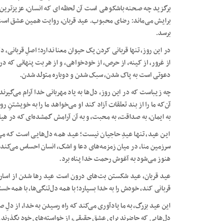
برگزید چه صحنه باشکوهی است آن لحظه‌ای که انسان، عزیزترین 
برایش می‌ماند: رضای محبوب. عید قربان، روایت همین عشق است؛ 
برسد.
در این روز، تنها قربانی کردن یک حیوان معنا ندارد؛ اصلِ قربانی، 
از غرور، از کینه، از حرص، از خودخواهی، و از هر بت پنهانی که د
دعوتی است به پاک شدن، سبک شدن و دوباره متولد شدن.
چه زیباست که در این روز، دل‌ها به یاد مهربانی خدا آرام می‌گیرند 
آن‌که ما را از بند تعلقات آزاد کند او می‌خواهد ما را به خویشتنِ
به ایمان، به صداقت، به محبت، و به آن آرامش گمشده‌ای که در هیاهو
این عید، تنها عیدِ حاجیان نیست؛ عید همه دل‌هایی است که می‌
سرزمین منا، در میان زمزمه‌های دعا و اشک، انسان احساس می‌کند ک
هنوز می‌شود به آغوش رحمت خدا پناه برد.
عید قربان، عید شکستن بت‌های درون است عید رها شدن از اسار
قربانی کند، خودش را به خدا بسپارد؛ با همه دل‌تنگی‌ها، با همه خست
این عید بزرگ، به ما یادآوری می‌کند که راه رسیدن به خدا، از دلِ 
دل‌هایی که حاضرند برای عشق حقیقی، از خواسته‌های خود بگذرند.