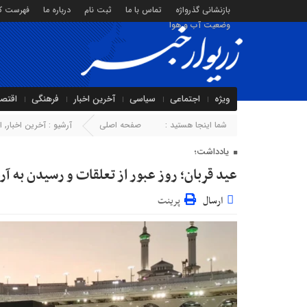
بازنشانی گذرواژه
تماس با ما
ثبت نام
درباره ما
فهرست کا
وضعیت آب و هوا
ویژه
اجتماعی
سیاسی
آخرین اخبار
فرهنگی
اقتص
شما اینجا هستید :
صفحه اصلی
آرشیو :
آخرین اخبار
,
ا
یادداشت؛
عید قربان؛ روز عبور از تعلقات و رسیدن به 
ارسال
پرینت