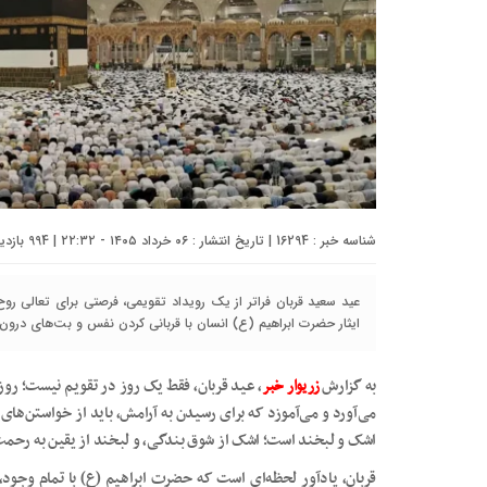
شناسه خبر : 16294 | تاریخ انتشار : ۰۶ خرداد ۱۴۰۵ - ۲۲:۳۲ | 994 بازدید | تعداد دیدگاه :
عید سعید قربان فراتر از یک رویداد تقویمی، فرصتی برای تعالی روح 
ایثار حضرت ابراهیم (ع) انسان با قربانی کردن نفس و بت‌های درون
به گزارش
زریوار خبر
، عید قربان، فقط یک روز در تقویم نیست؛ رو
می‌آورد و می‌آموزد که برای رسیدن به آرامش، باید از خواستن‌ها
اشک و لبخند است؛ اشک از شوق بندگی، و لبخند از یقین به رحمت ب
قربان، یادآور لحظه‌ای است که حضرت ابراهیم (ع) با تمام وجود، 