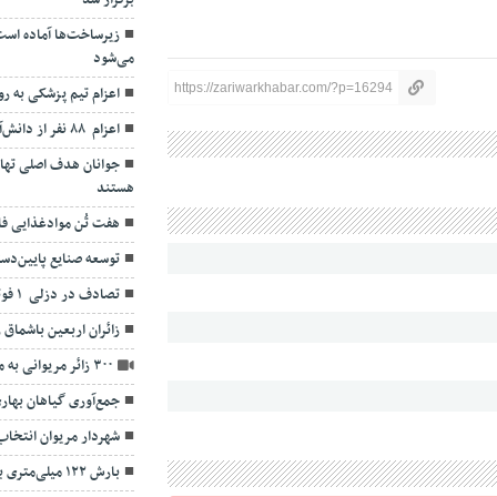
برگزار شد
زیرساخت‌ها آماده است،
می‌شود
https://zariwarkhabar.com/?p=16294
اعزام تیم پزشکی به رو
اعزام ۸۸ نفر از دانش‌آموزان مریوانی به اردوی راهیان نور
جوانان هدف اصلی تهاج
هستند
هفت تُن موادغذایی ف
توسعه صنایع پایین‌دس
تصادف در دزلی ۱ فوتی و ۶ زخمی برجای گذاشت
زائران اربعین باشماق 
۳۰۰ زائر مریوانی به مرقد امام خمینی(ره) اعزام شدند
جمع‌آوری گیاهان بهاری
شهردار مریوان انتخا
بارش ۱۲۲ میلی‌متری باران در مریوان