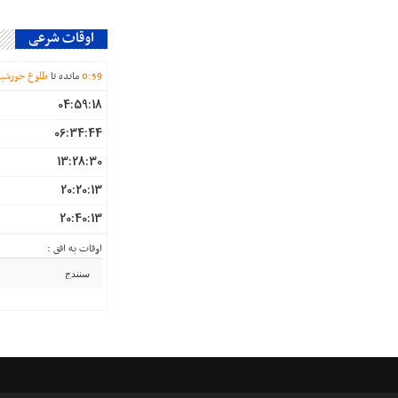
اوقات شرعی
59
:
0
مانده تا
طلوع خورشی
04:59:18
06:34:44
13:28:30
20:20:13
20:40:13
اوقات به افق :