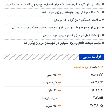
نهالستان‌های کردستان ظرفیت لازم برای تحقق طرح مردمی کاشت درخت را دارند
۹۰۰ بسته معیشتی بین نیازمندان توزیع خواهد شد
موفقیت چشمگیر زبان کُردی در مریوان
دعوت امام جمعه موقت مریوان از مردم جهت حضور حداکثری در انتخابات
بازداشت قاتل در مرز باشماق مریوان توسط پلیس
مراسم ضیافت افطاری ویژه معلولین در شهرستان مریوان برگزار شد
اوقات شرعی
37
:
3
مانده تا
غروب خورشید
05:01:33
اذان صبح
06:36:17
طلوع خورشید
13:28:16
اذان ظهر
20:18:11
غروب خورشید
20:38:05
اذان مغرب