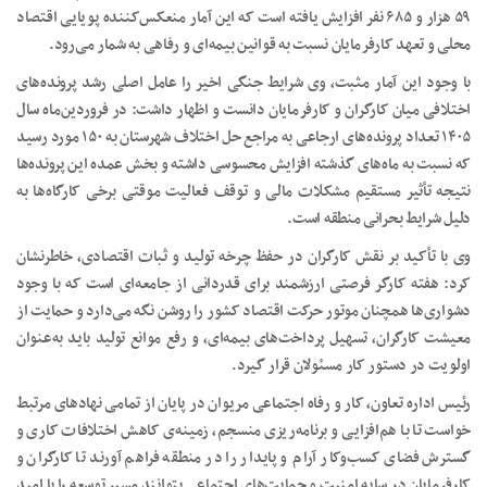
۵۹ هزار و ۶۸۵ نفر افزایش یافته است که این آمار منعکس‌کننده پویایی اقتصاد
محلی و تعهد کارفرمایان نسبت به قوانین بیمه‌ای و رفاهی به شمار می‌رود.
با وجود این آمار مثبت، وی شرایط جنگی اخیر را عامل اصلی رشد پرونده‌های
اختلافی میان کارگران و کارفرمایان دانست و اظهار داشت: در فروردین‌ماه سال
۱۴۰۵ تعداد پرونده‌های ارجاعی به مراجع حل اختلاف شهرستان به ۱۵۰ مورد رسید
که نسبت به ماه‌های گذشته افزایش محسوسی داشته و بخش عمده این پرونده‌ها
نتیجه تأثیر مستقیم مشکلات مالی و توقف فعالیت موقتی برخی کارگاه‌ها به
دلیل شرایط بحرانی منطقه است.
وی با تأکید بر نقش کارگران در حفظ چرخه تولید و ثبات اقتصادی، خاطرنشان
کرد: هفته کارگر فرصتی ارزشمند برای قدردانی از جامعه‌ای است که با وجود
دشواری‌ها همچنان موتور حرکت اقتصاد کشور را روشن نگه می‌دارد و حمایت از
معیشت کارگران، تسهیل پرداخت‌های بیمه‌ای، و رفع موانع تولید باید به‌عنوان
اولویت در دستور کار مسئولان قرار گیرد.
رئیس اداره تعاون، کار و رفاه اجتماعی مریوان در پایان از تمامی نهادهای مرتبط
خواست تا با هم‌افزایی و برنامه‌ریزی منسجم، زمینه‌ی کاهش اختلافات کاری و
گسترش فضای کسب‌وکار آرام و پایدار را در منطقه فراهم آورند تا کارگران و
کارفرمایان در سایه امنیت و حمایت‌های اجتماعی بتوانند مسیر توسعه را با امید