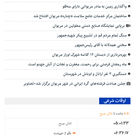
واگذاری زمین به مادر مریوانی دارای سه‌قلو
ساختمان مرکز خدمات جامع سلامت «چناره» مریوان افتتاح شد
برپایی نمایشگاه صنایع دستی معلولین در مریوان
سنگ تمام مردم قم در تشییع پیکر شهیدجمهور
سخنی همدلانه با آقای رئیس‌جمهور
بهره‌برداری از دبستان ۱۶ کلاسه شهرک اوراز مریوان
ماه رمضان فرصتی برای رحمت، مغفرت و نجات از آتش جهنم است
دستگيري ۳ نفر اراذل و اوباش در شهرستان
جشن عبادت فرشته‌های کُرد ایرانی در شهر مریوان برگزار شد+تصاویر
اوقات شرعی
9
:
6
مانده تا
اذان صبح
05:01:33
اذان صبح
06:36:17
طلوع خورشید