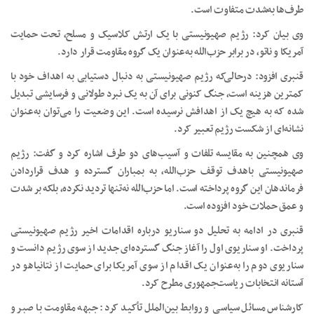
طرف‌ها به‌شدت متفاوت است.
وی بیان کرد: رژیم صهیونیستی با یک ارتش کلاسیک و مسلح، تحت حمایت
آمریکا و ناتو، در برابر حزب‌الله به‌عنوان یک گروه مقاومت قرار دارد.
قنبری افزود: درحالی‌که رژیم صهیونیستی به دنبال دستیابی به اهداف خود با
کمترین هزینه است، جنگ کنونی برای آن به یک نبرد طولانی و فرسایشی تبدیل
شده که به هیچ یک از اهدافش نرسیده است. این وضعیت را می‌توان به‌عنوان
نشانه‌ای از شکست رژیم تعبیر کرد.
وی همچنین به مقایسه تلفات و آسیب‌های دو طرف اشاره کرد و گفت: رژیم
صهیونیستی باهدف توقف حزب‌الله، به بمباران گسترده و هدف قراردادن
فرماندهان این گروه پرداخته است. اما حزب‌الله نه‌تنها تردید نکرده، بلکه بر شدت
و عمق حملات خود افزوده است.
قنبری در ادامه به تحلیل دو سناریو درباره اقدامات اخیر رژیم صهیونیستی
پرداخت. او سناریوی اول را آغاز جنگ گسترده‌ای جدید از سوی رژیم دانست و
سناریوی دوم را به‌عنوان یک اقدام از سوی آمریکا برای حمایت از نتانیاهو در
آستانه انتخابات ریاست‌جمهوری مطرح کرد.
کارشناس مسائل سیاسی و روابط بین‌الملل تأکید کرد: جبهه مقاومت با صبر و