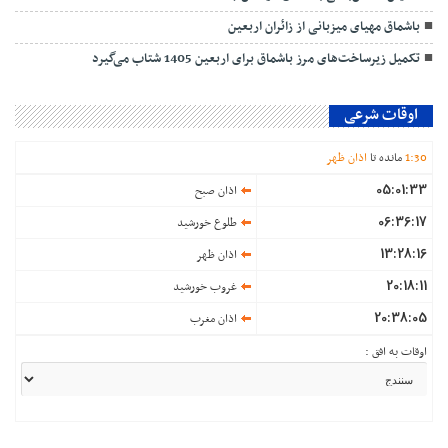
باشماق مهیای میزبانی از زائران اربعین
تکمیل زیرساخت‌های مرز باشماق برای اربعین 1405 شتاب می‌گیرد
اوقات شرعی
30
:
1
مانده تا
اذان ظهر
05:01:33
اذان صبح
06:36:17
طلوع خورشید
13:28:16
اذان ظهر
20:18:11
غروب خورشید
20:38:05
اذان مغرب
اوقات به افق :