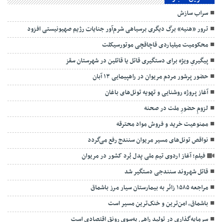
سراب سازش
ترور «هنیه» برگ دیگری برسیاهی شرم‌آور جنایات رژیم صهیونیستی افزود
محکومیت میلیاردی قاچاقچی موتورسیکلت
پیگیریِ ویژه برای دستگیری قاتل یا قاتلین در شهرستان سقز
حضور پرشور مردم مریوان در راهپیمایی ۱۳ آبان
آغاز پروژه روشنایی و تهویه تونل‌های باغان
لزومِ حضورِ ملت در صحنه
ممنوعیت خرید و فروش مواد محترقه ‌
نواقص تونل‌های مسیر مریوان سنندج رفع می‌گردد
فیلم؛ آغاز اردوی تیم ملی پدل بُرد کشور در مریوان
قاتل شهروند سنندجی دستگیر شد
مراجعه ۱۵۸۵ زائر به بیمارستان سیار مرز باشماق
باشماق، امن‌ترین و خنک‌ترین مسیر است
سرمایه‌گذاری در تولید راهی به‌سوی رونق اقتصادی است