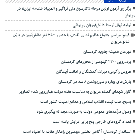
برگزاری آزمون اولین مرحله «کارسوق ملی فراگیر و المپیاد هندسه ایران» در
مریوان
تولید نهال توسط دانش‌آموزان مریوانی
فیلم؛ مراسم اجتماع عظیم ندای انقلاب با حضور ۳۵۰۰ نفر دانش‌آموز در پارک
شانو مریوان
قهرمان همیشه جاوید کردستان
برف‌روبی ۲۳۰۰ کیلومتر از محورهای کردستان
عروس زاگرس؛ میراث گذشتگان و امانت آیندگان
بارش‌های بهاره و سرریزشدن ۸ سد در کردستان
گلزار شهدای گمنام مریوان به مناسبت هفته دولت غبارروبی شد+ تصاویر
بسیج، قلب تپنده انقلاب اسلامی و مدافع امنیت کشور است
وصول درآمدهای عمومی دولت به صورت مجدانه پیگیری شود
تعداد گروه‌های خارجی پنج برابر افزایش یافته است
استاندار کردستان: آگاهی بخشی مهمترین راهکار مقابله با اعتیاد است