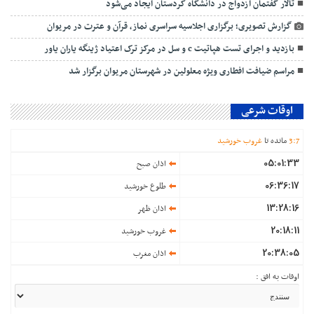
تالار گفتمان ازدواج در دانشگاه کردستان ایجاد می‌شود
گزارش تصویری؛ برگزاری اجلاسیه سراسری نماز، قرآن و عترت در مریوان
بازدید و اجرای تست هپاتیت c و سل در مرکز ترک اعتیاد ژینگه یاران یاور
مراسم ضیافت افطاری ویژه معلولین در شهرستان مریوان برگزار شد
اوقات شرعی
7
:
3
مانده تا
غروب خورشید
05:01:33
اذان صبح
06:36:17
طلوع خورشید
13:28:16
اذان ظهر
20:18:11
غروب خورشید
20:38:05
اذان مغرب
اوقات به افق :