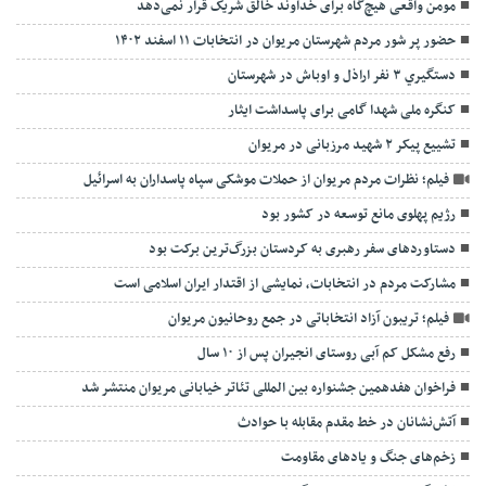
مومن واقعی هیچ‌گاه برای خداوند خالق شریک قرار نمی‌دهد
حضور پر شور مردم شهرستان مریوان در انتخابات ۱۱ اسفند ۱۴۰۲
دستگيري ۳ نفر اراذل و اوباش در شهرستان
کنگره ملی شهدا گامی برای پاسداشت ایثار
تشييع پیکر ۲ شهید مرزبانی در مریوان
فیلم؛ نظرات مردم مریوان از حملات موشکی سپاه پاسداران به اسرائیل
رژیم پهلوی مانع توسعه در کشور بود
دستاوردهای سفر رهبری به کردستان بزرگ‌ترین برکت بود
مشارکت مردم در انتخابات، نمایشی از اقتدار ایران اسلامی است
فیلم؛ تریبون آزاد انتخاباتی در جمع روحانیون مریوان
رفع مشکل کم آبی روستای انجیران پس از ۱۰ سال
فراخوان هفدهمین جشنواره بین المللی تئاتر خیابانی مریوان منتشر شد
آتش‌نشانان در خط مقدم مقابله با حوادث
زخم‌های جنگ و یادهای مقاومت