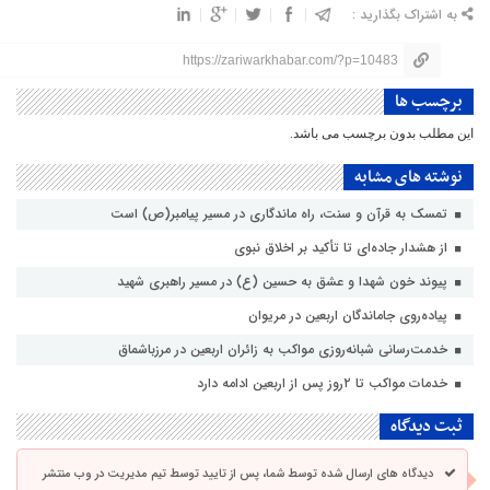
به اشتراک بگذارید :
https://zariwarkhabar.com/?p=10483
برچسب ها
این مطلب بدون برچسب می باشد.
نوشته های مشابه
تمسک به قرآن و سنت، راه ماندگاری در مسیر پیامبر(ص) است
از هشدار جاده‌ای تا تأکید بر اخلاق نبوی
پیوند خون شهدا و عشق به حسین (ع) در مسیر راهبری شهید
پیاده‌روی جاماندگان اربعین در مریوان
خدمت‌رسانی شبانه‌روزی مواکب به زائران اربعین در مرزباشماق
خدمات مواکب تا ۲روز پس از اربعین ادامه دارد
ثبت دیدگاه
دیدگاه های ارسال شده توسط شما، پس از تایید توسط تیم مدیریت در وب منتشر