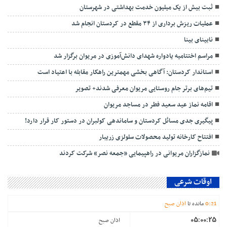
ثبت بیش از یک میلیون خدمت بهداشتی در شهرستان
عملیات ریزش برداری از ۳۴ مقطع در کردستان انجام شد
نابینای بینا
مراسم اختتاميه یادواره شهدای دانش‌آموزی در مریوان برگزار شد
استاندار کردستان: آگاهی بخشی مهمترین راهکار مقابله با اعتیاد است
تیم‌های برتر جام روستایی مریوان معرفی شدند+ تصویر
اقامه نماز عید سعید فطر در مساجد مریوان
پیگیری جدی مسائل کردستان و ساماندهی کولبران در دستور کار قرار دارد!
افتتاح کارخانه تولید محصولات سلولزی زریبار
نمازگزاران مریوانی در راهپیمایی «جمعه نصر» شرکت کردند
اوقات شرعی
21
:
0
مانده تا
اذان صبح
05:00:25
اذان صبح