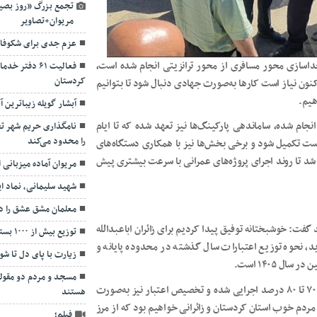
تجمع بزرگ «روز بصیر
مریوان+تصاویر
عزم جدی برای شکوفای
 جداسازی محور مسافری از محور ترانزیتی انجام شده است،
فعالیت ۶۱ دف
کردستان
نون نیاز است کارها به‌صورت جهادی دنبال شود تا بتوانیم
هیم.
آبشار گویله زیباترین 
جام شده، ساماندهی پارکینگ‌ها نیز تعهد شده که تا ایام
نامگذاری حریم شهر ت
را محدود می‌کند
 است تکمیل شود و برخی بخش‌ها نیز با همکاری دستگاه‌های
 شد تا روند اجرای پروژه‌های عمرانی با سرعت بیشتری پیش
مریوان آماده میزبانی 
شهید سلیمانی، نماد 
معلمان مشق عشق را د
فت: خوشبختانه توفیق پیدا کردیم برای زائران اباعبدالله
توزیع بیش از ۱۰۰۰ بسته لوازم‌التحریر و ۲۵۹ بسته غذایی
 نحوه توزیع اعتبارات سال گذشته در محدوده پایانه و
زیارت با پای دل تا ش
ل ۱۴۰۵ است.
مسجد و مردم دو مقوله 
وی افزود: اعتباری که برای این بخش اختصاص یافته، تاکنون حدود ۷۰ تا ۸۰ درصد اجرایی شده و تخصیص اعتبار نیز به‌صورت
هستند
برای سال ۱۴۰۵ نیز همچنان در کنار مردم خوب استان کردستان و زائرانی خواهیم بود که از مرز
فیلم؛