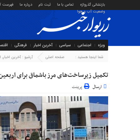
بازنشانی گذرواژه
تماس با ما
ثبت نام
درباره ما
فهرست کا
وضعیت آب و هوا
ویژه
اجتماعی
سیاسی
آخرین اخبار
فرهنگی
اقتص
شما اینجا هستید :
صفحه اصلی
آرشیو :
آخرین اخبار
,
ا
تکمیل زیرساخت‌های مرز باشماق برای اربعین 1405 شتاب می‌گیر
ارسال
پرینت