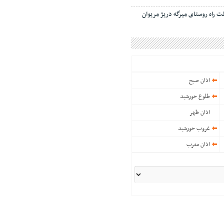
الت راه روستای میرگه دریژ مریوان
اذان صبح
طلوع خورشید
اذان ظهر
غروب خورشید
اذان مغرب