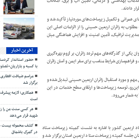
 خدمات بهداشتی و درمانی، تأمین آب و برق، امکانات
د
رار دادند.
های عمرانی و تکمیل زیرساخت‌های موردنیاز تأکید شد و
ب
طلوب به زائران اربعین حسینی را از الزامات اصلی این
مدیریت ترافیک، تأمین امنیت و افزایش هماهنگی میان
آخرین اخبار
ن یکی از گذرگاه‌های مهم تردد زائران، بر لزوم بهره‌گیری
حضور استاندار کردستا
 فراهم‌سازی شرایط مناسب برای سفر ایمن و آسان زائران
با کسبه و بازاریان+تصاو
مراسم ضیافت افطاری و
ی مهم و مورد استقبال زائران اربعین حسینی تبدیل شده و
برگزار شد
 این‌رو، توسعه زیرساخت‌ها و ارتقای سطح خدمات در این
همکاری؛ لازمه پیشرفت
است
هر کسی سنت من را زند
شهید قرار می‌دهد
کشف محموله بیست هزا
اد اربعین کشور با اشاره به نشست کمیته زیرساخت ستاد
در گمرک باشماق
ان جلسه کمیته زیرساخت ستاد اربعین استان برگزار شد و