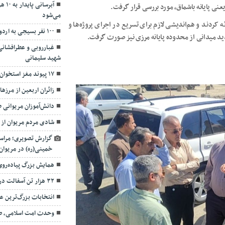
آبرس
عنی پایانه باشماق، مورد بررسی قرار گرفت.
می‌شود
 کردند و هم‌اندیشی لازم برای تسریع در اجرای پروژه‌ها و
۱۰۰ نفر بسیجی به اردوی راهیان نور جنوب اعزام شدند
زدید میدانی از محدوده پایانه مرزی نیز صورت گرفت.
غبارروبی و عطرافشانی
شهید سلیمانی
۱۷ پیوند مغز استخوان موفق در سنندج انجام شد
زائران اربعین از مرزه
دانش‌آموزان مریوانی 
شادی مردم مریوان از 
گزارش تصویری؛ مراسم
خمینی(ره) در مریوان 
همایش بزرگ پیاده‌روی 
۳۲ هزار تن آسفالت در ۱۴ محله حاشیه‌نشین مریوان
انتخابات بزرگ‌ترین 
وحدت امت اسلامی، ضر