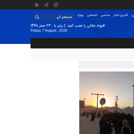
ی
آخرین اخبار
سیاسی
اجتماعی
ویژه
افزونه جلالی را نصب کنید. | برابر با : 23 صفر 1448
Friday, 7 August , 2026