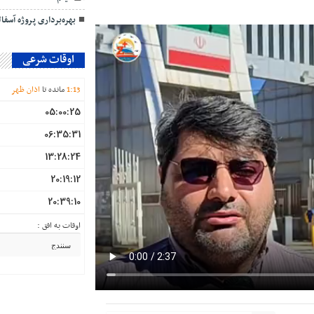
بهره‌برداری پروژه آسف
اوقات شرعی
13
:
1
مانده تا
اذان ظهر
05:00:25
06:35:31
13:28:24
20:19:12
20:39:10
اوقات به افق :