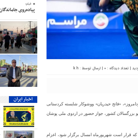
فیلم؛
پیاده‌روی جاماندگان
0
| ارسال توسط :
k h
اخبار ایران
ردامروز»، «فاتح حیدریان» ووشوکار شایسته کردستانی
و بزرگسالان کشور، جواز حضور در اردوی ملی پوشان
ب
ج
که قرار است شهریورماه امسال برگزار شود، اعزام