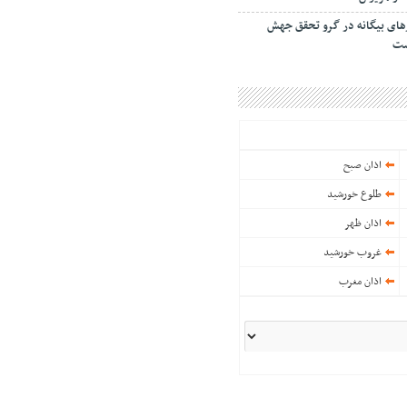
رهای بیگانه در گرو تحقق جهش
ست
اذان صبح
طلوع خورشید
اذان ظهر
غروب خورشید
اذان مغرب