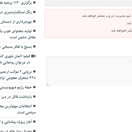
برگزاری ۱۱۳۰ برنامه هفته بسیج در کردستان
زنگ استکبارستیزی ‌در
 تیم مدیریت در وب منتشر خواهد شد.
بهره‌برداری از دبستان ۱۶ کلاسه شهرک اوراز مریوان
 شد.
تولید محتوای خوب یک 
نتشر نخواهد شد.
مقابل دشمن است
بسیج با تفکر بسیجی د
در مریوان رونمایی ش
برپایی ۲ موکب 
۳۲۸ متحرک هجومی نزاجا
حمله رژیم صهیونیستی 
بازداشت قاتل در مرز 
انتخابات مهم‌ترین م
سیاسی است
آغاز پروژه روشنایی و ت
مصرف پیاز خام در به