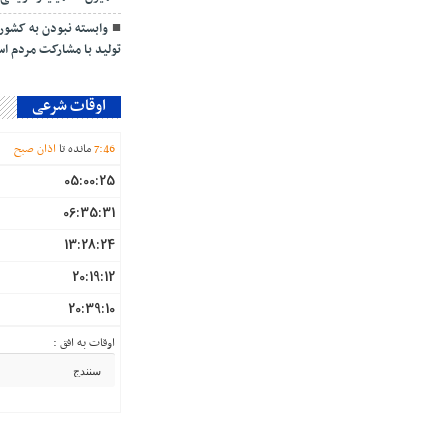
وابسته نبودن به کشو
تولید با مشارکت مردم ا
اوقات شرعی
46
:
7
مانده تا
اذان صبح
05:00:25
06:35:31
13:28:24
20:19:12
20:39:10
اوقات به افق :