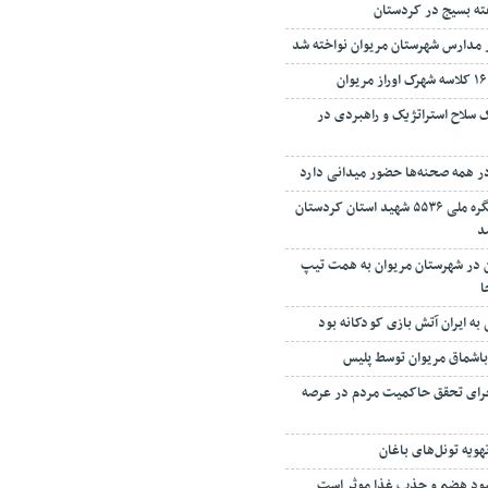
 مدارس شهرستان مریوان نواخته شد‌
سلاح استراتژیک و راهبردی در
ر همه صحنه‌ها حضور میدانی دارد
فیلم؛ المان شهری کنگره ملی ۵۵۳۶ شهید استان کردستان
د
اربعین در شهرستان مریوان به همت تیپ
به ایران آتش بازی کودکانه بود
باشماق مریوان توسط پلیس
جرای تحقق حاکمیت مردم در عرصه
هویه تونل‌های باغان
بود هضم و جذب غذا موثر است