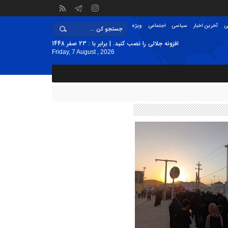
ی
آخرین اخبار
سیاسی
اجتماعی
ویژه
افزونه جلالی را نصب کنید. | برابر با : 23 صفر 1448
Friday, 7 August , 2026