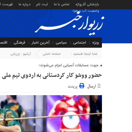
بازنشانی گذرواژه
تماس با ما
ثبت نام
درباره ما
فهرست کا
وضعیت آب و هوا
ویژه
اجتماعی
سیاسی
آخرین اخبار
فرهنگی
اقتص
شما اینجا هستید :
صفحه اصلی
آرشیو :
ورزشی
جهت مسابقات آسیایی اعزام می‌شوند؛
حضور ووشو کار کردستانی به اردوی تیم ملی
ارسال
پرینت