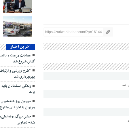
د
ب
https://zariwarkhabar.com/?p=16144
آخرین اخبار
عملیات مرمت و بازساز
گاران شروع شد
۲طرح ورزشی و ارتبا
بهره‌برداری شد
ن شد
زندگی مسلمانان باید 
یابد
سومین روز هفدهمین جشن
مریوان با اجراهای متنوع 
جشن بزرگ روزه اولی‌ه
شد+ تصاویر