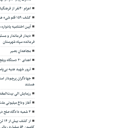
اعزام ۴۰نفر از فرهنگیان مریوان به اردوی راهیان نور
کشف ۱۵۹ قلم شیء هزاره اول قبل از میلاد
آیین اختتاميه یادواره
دیدار فرماندار و مسئو
فرمانده سپاه شهرستان
مجاهدانِ بصیر
اهدای ۲۰ دستگاه ویلچر برقی به معلولین
ترور شهید هنیه بی‌پا
جهادگران پرچم‌دار اس
هستند
رزمایش الی بیت‌المقد
آغاز وداع میلیونی ملت
۳ شعبه دادگاه‌ صلح در شهرستان مریوان افتتاح شد
از ک
کامیون ۵۶ میلیارد ریالی در مریوان