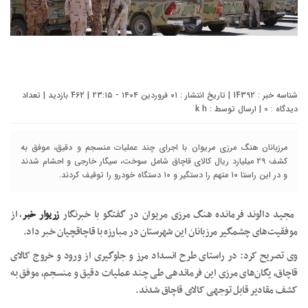
شناسه خبر : 14392 | تاریخ انتشار : ۰۱ فروردین ۱۴۰۴ - ۲۳:۱۵ | 462 بازدید | تعداد
دیدگاه :
0
| ارسال توسط :
k h
مرزبانان هنگ مرزی مریوان با اجرای چند عملیات منسجم و دقیق، موفق به
کشف ۲۹ میلیارد ریال کالای قاچاق شامل سوخت، سیگار خارجی و احشام شدند
و در این راستا ۱۰ متهم را دستگیر و ۱۰ دستگاه خودرو را توقیف کردند.
مجید دالوند فرمانده هنگ مرزی مریوان در گفتگو با خبرنگار
زریوار خبر
،
از
موفقیت‌های چشمگیر مرزبانان این شهرستان در مبارزه با قاچاقچیان خبر داد.
وی تصریح کرد: در راستای طرح انسداد مرز و جلوگیری از ورود و خروج کالای
قاچاق، یگان‌های مرزی این فرماندهی طی چند عملیات دقیق و منسجم، موفق به
کشف مقادیر قابل توجهی کالای قاچاق شدند.