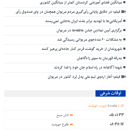
میانگین فضای آموزشی کردستان کمتر از میانگین کشوری
فیلم؛ در دقایق پایانی رأی‌گیری مردم مریوان همچنان در پای صندوق رأی
آمریکایی‌ها با تهدید برابر ملت ایران به‌جایی نمی‌رسند
برگزاری آیین نمادین جشن عاطفه‌ها در مریوان
به مشکلات ۶۰ مددجوی مریوانی رسیدگی شد
شهروندان از خرید گوشت قرمز کنار جاده‌ای پرهیز کنند
بدرقه قهرمان به سوی زادگاهش
شهدا آگاهانه در راه اسلام جان خود را فدا کردند
فیلم؛ آغاز اردوی تیم ملی پدل بُرد کشور در مریوان
اوقات شرعی
47
:
2
مانده تا
غروب خورشید
05:01:33
اذان صبح
06:36:17
طلوع خورشید