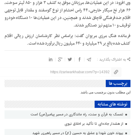
وی افزود: در این عملیات‌ها، مرزبانان موفق به کشف ۳ هزار و ۸۵۰ لیتر سوخت،
۶۶ هزار نخ سیگار خارجی، ۴۴ راس احشام از نوع گوسفند و مقدار قابل توجهی
اقلام ضدفرهنگی قاچاق شدند و همچنین، در این عملیات‌ها ۱۰ دستگاه خودرو
توقیف و ۱۰ متهم نیز دستگیر شدند.
فرمانده هنگ مرزی مریوان گفت: براساس نظر کارشناسان ارزش ریالی اقلام
کشف شده بالغ بر ۲۹ میلیارد و ۶۴۰ میلیون ریال برآورد شده است.
به اشتراک بگذارید :
https://zariwarkhabar.com/?p=14392
برچسب ها
این مطلب بدون برچسب می باشد.
نوشته های مشابه
تمسک به قرآن و سنت، راه ماندگاری در مسیر پیامبر(ص) است
از هشدار جاده‌ای تا تأکید بر اخلاق نبوی
پیوند خون شهدا و عشق به حسین (ع) در مسیر راهبری شهید