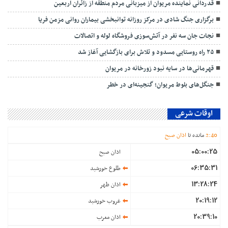
قدردانی نماینده مریوان از میزبانی مردم منطقه از زائران اربعین
برگزاری جنگ شادی در مرکز روزانه توانبخشی بیماران روانی مزمن فریا
نجات جان سه نفر در آتش‌سوزی فروشگاه لوله و اتصالات
۲۵ راه روستایی مسدود و تلاش برای بازگشایی آغاز شد
قهرمانی‌ها در سایه نبود زورخانه در مریوان
جنگل‌های بلوط مریوان؛ گنجینه‌ای در خطر
اوقات شرعی
40
:
2
مانده تا
اذان صبح
05:00:25
اذان صبح
06:35:31
طلوع خورشید
13:28:24
اذان ظهر
20:19:12
غروب خورشید
20:39:10
اذان مغرب