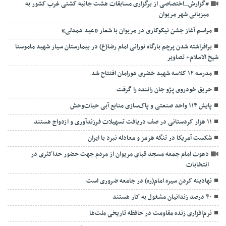
#گزارش_اختصاصی از برگزاری مسابقات هشت جانبه کشتی غرب کشور به
میزبانی شهر مریوان
مراسم آغاز جشن نیکوکاری در مریوان با شعار «عید همدلی»
برافراشته شدن پرچم بارگاه نورانی امام رضا(ع) در بیمارستان سیار شهید ماموستا
شیخ الاسلام+ تصاویر
مدرسه ۱۲ کلاسه شهید خضری هورامان افتتاح شد
حریق خودروی پژو جان راننده را گرفت
پایش ۱۱۴ واحد صنعتی و پاک‌سازی منابع آبی حیات‌وحش
۱۱ هزار کردستانی در صف دریافت تسهیلات فرزندآوری و ازدواج هستند
شکست آمریکا در تنگه هرمز و معادله نبرد با ایران
دعوت امام جمعه مسجد قبای مریوان از مردم جهت حضور حداکثری در
انتخابات
نهادینه کردن سیره امام(ره) در جامعه ضروری است
۴۰ درصد زندانیان مشغول به کار هستند
نرم‌افزاری زنده مقاومت در حافظه تاریخی ملت‌ها