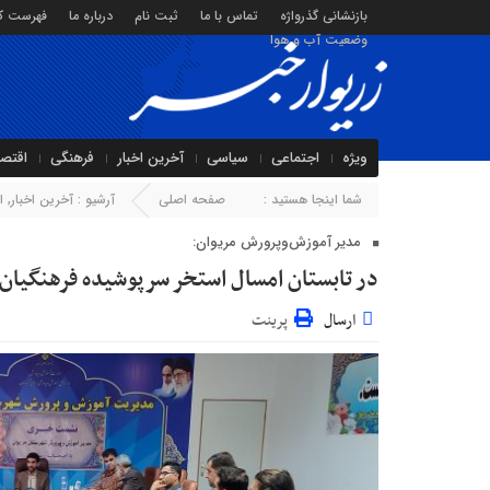
بازنشانی گذرواژه
تماس با ما
ثبت نام
درباره ما
فهرست کا
وضعیت آب و هوا
ویژه
اجتماعی
سیاسی
آخرین اخبار
فرهنگی
اقتص
شما اینجا هستید :
صفحه اصلی
آرشیو :
آخرین اخبار
,
ا
مدیر آموزش‌وپرورش مریوان:
در تابستان امسال استخر سرپوشیده فرهنگیان ر
ارسال
پرینت