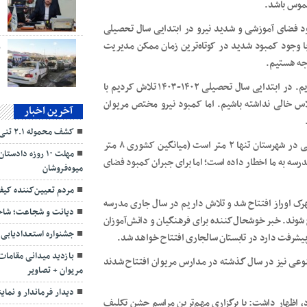
موس باشد.
د
در ۹ ماه گذشته، گفت: کمبود فضای آموزشی و شدید نیرو در ابتدایی سال تحصیلی
ا وجود کمبود شدید در کوتاه‌ترین زمان ممکن مدیریت
ب
جه هستیم.
وی افزود: برای سال آینده حدود ۶۵۰ نفر کمبود نیرو (معلم) داریم. در ابتدایی سال تحصیلی ۱۴۰۲-۱۴۰۳ تلاش کردیم با
اس خالی نداشته باشیم. اما کمبود نیرو مختص مریوان
آخرین اخبار
کشف محموله ۲.۱ تنی قارچ ترافل در مرز باشماق
مدیر آموزش‌وپرورش مریوان در ادامه، گفت: سرانه فضای آموزشی در شهرستان تنها ۲ متر است (میانگین کشوری ۸ متر
مهلت ۱۰ روزه دا
 و از این نظر وضعیت بحرانی است. سازمان نوسازی برای ۱۰ مدرسه به ما اخطار داده است؛ اما برای جبران کمبود فضای
میوه‌فروشان
مردم تعیین‌کننده کی
 گذشته با حمایت فرماندار، مدرسه ۱۶ کلاسه شهرک اوراز افتتاح شد و تلاش داریم در سال جاری مدرسه
دیانت و شجاعت؛ شاخ
 شوند. خبر خوشحال‌کننده برای فرهنگیان و دانش‌آموزان
جشنواره استعدادیابی 
بازدید میدانی مقامات
 فعالیت این نهاد فرهنگی ادامه داد: ۵ چمن مصنوعی نیز در سال گذشته در مدارس مریوان افتتاح شدند
مریوان + تصاویر
دیدار فرماندار و نمای
، اظهار داشت: با برگزاری مهم‌ترین مراسم جشن تکلیف