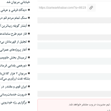
خیابانی مریوان شد
https://zariwarkhabar.com/?p=8619
دیدگاهِ فرشی و عرشی 
سنگ تمام مردم قم در
آبشار گویله زیباترین 
فاز دوم طرح سامانده
تجلیل از قهرمانان بی‌
آغاز پروژه‌های عمرانی در ۱۲ روستای ش
ترمینال بخش خاوومیرآ
دورهمی یلدایی فرمانده
مریوان ۷ هزار 
بشکه نفت ارزآوری می‌کن
ایران قوی و مقتدر د
ضرورت خدمات‌رسانی ب
برگزاری رژه خودرویی 
 تیم مدیریت در وب منتشر خواهد شد.
 شد.