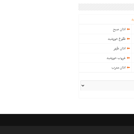
د
اذان صبح
طلوع خورشید
اذان ظهر
غروب خورشید
اذان مغرب