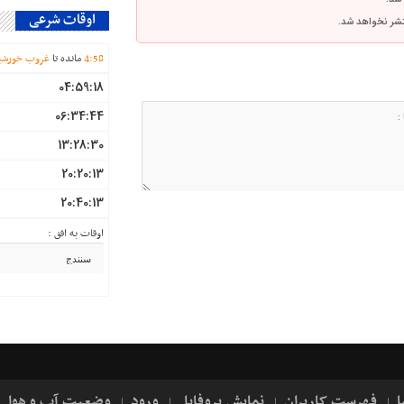
اوقات شرعی
نتشر نخواهد شد.
58
:
4
مانده تا
غروب خورشی
04:59:18
06:34:44
13:28:30
20:20:13
20:40:13
اوقات به افق :
ا
فهرست کاربران
نمایش پروفایل
ورود
وضعیت آب و هوا