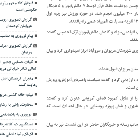
قاچاق کالا محوری‌تری
دختران در شهرستان مریوان، تبدیل به الگوی برای کشور شد. همچنین موفقیت حفظ قرآن توسط ۷ دانش‌آموز و ۵ همکار
حکومتی است
فرهنگی، بازسازی سرویس‌های بهداشتی مدارس روستایی با اعتبار ۳۰۰ میلیون انجام شد، در حوزه ورزش نیز رتبه اول
گزارش تصویری؛ روستا
هورامان کردستان
راد بی‌سواد و کاهش دانش‌آموزان ترک تحصیلی گفت:
پیام نوروزی به مناسبت آ
گزارش تصویری؛ مراسم
زاری کنکور در هفته گذشته و شرکت ۴ هزار کنکوری شهرستان مریوان و سروآباد ابراز امیدواری کرد و بیان
مریوان
ئاوات حسامی «دبیر ا
المللی تئاتر خیابانی مری
مدیران کردستان اصل ب
وب ارزیابی کرد و گفت: سیاست راهبردی آموزش‌وپرورش
رعایت کنند
ن است.
فیلم؛ خانه کشتی مری
را از دلایل کمبود فضای آموزشی عنوان کرد و گفت:
سخاوت، راهی به رضای
ژه شهری و شش پروژه روستایی در حال احداث است که
نوروزی به یادماندنی 
ب رسانه و خبرنگاران حاضر در این نشست نیز به بیان
دستگیری دو کلاهبردا
لک‌لک‌، نماد اصلی هفد