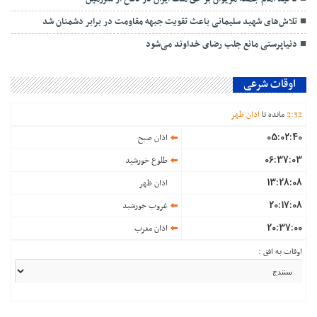
تلاش‌های شهید سلیمانی باعث تقویت جبهه مقاومت در برابر دشمنان شد
دنیاپرستی مانع جلب رضای خداوند می‌شود
اوقات شرعی
32
:
2
مانده تا
اذان ظهر
05:02:40
اذان صبح
06:37:03
طلوع خورشید
13:28:08
اذان ظهر
20:17:08
غروب خورشید
20:37:00
اذان مغرب
اوقات به افق :