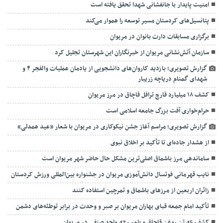
امنیت پایدار با جانفشانی شهدا تحقق یافته است
پتانسیل‌های کردستان مسیر توسعه را هموار می‌کند
برگزاری مسابقات دارت بانوان در مریوان
سازمان آتش‌نشانی مریوان از خبرنگاران این شهرستان تجلیل کرد
گزارش تصویری؛ بازدید کاروان‌های دانشجویی از یادمان عملیات والفجر ۴ و
شهدای گمنام دریاچه زریبار
کشف ۱۸ میلیارد قارچ ترافل قاچاق در مرز مریوان
حرام‌خواری آفت بزرگ جامعه اسلامی است
گزارش تصویری؛ مراسم آغاز جشن نیکوکاری در مریوان با شعار «عید همدلی»
از هشدار جاده‌ای تا تأکید بر اخلاق نبوی
ساماندهی مرز باشماق اصلی‌ترین مشکل حال حاضر شهر مریوان است
نایب قهرمانی فوتسال دانش‌آموزی مریوان در جشنواره بین‌المللی ورزش کردستان
زائران اربعین از مرزهای باشماق و تمرچین استفاده کنند
تأکید امام جمعه قبای بهاران مریوان بر صبر و وحدت در برابر توطئه‌های دشمن
کشف 45 تن روغن قاچاق و پلمپ 42 واحد صنفی در مریوان