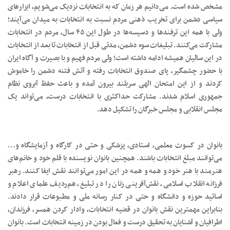
مشخص شده است. می‌دانیم هر زمان که به انتخابات نزدیک می‌شویم، ابزارهای
سیاسی دشمن برای تخریب ذهنی مردم نسبت به انتخابات به میدان می‌آیند؛
ولی با همه این ترفندها و دسیسه‌ها در طول این ۴۵ سال، مردم در انتخابات
مشارکت می‌کنند. تبلیغات سوء دشمن، مدتی قبل از انتخابات تا بعد از انتخابات
در این سالیان همیشه ادامه داشته است؛ ولی مردم فهیم و با بصیرت و آگاه ایران
با حضور چشمگیر، پای صندوق انتخابات رفته و آتش فتنه دشمن را خاموش
کردند و از این امتحان الهی سربلند بیرون آمده و باعث حفظ آبروی نظام
جمهوری اسلام شدند. مشارکت حداکثری با انتخابات درست، می‌تواند یک
مجلس انقلابی و مجلس خبرگان را تشکیل دهد.
بانوان در کسوت معلمی، استادی، پزشکی و حتی در کارگاه و آزمایشگاه و…
می‌توانند مبلغ انتخابات باشند. همچنین بانوان نویسنده با قلم خود و خانم‌های
هنرمند با هنر خود و همه و همه در این امور می‌توانند نقش ایفا کنند. رهبر
فرزانه انقلاب اسلامی، نقش‌آفرینی زنان را در تبلیغ، هم‌ردیف علمای اعلام و
اساتید حوزه و دانشگاه و حتی در کنار رسانه ملی و مطبوعات قرار دادند.
بنابراین مهمترین نقش بانوان در قضیه انتخابات، وادار کردن همسر، فرزندان،
اطرافیان و آشنایان به تحقیق درست و فعال بودن در زمینه انتخابات است. بانوان