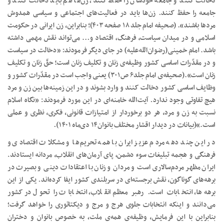
دخالت کنند و جامعه خودشان را حفظ کنند، زن‌ها هم باید دخالت کنند و
جامعه را حفظ کنند. زن‌ها باید در فعالیت‌های اجتماعی و سیاسی همدوش
مردها باشند». (صحیفه‌ امام جلد ۱۸ صفحه ۴۰۳)؛ بنابراین، زن ایرانی در حکومت
اسلامی و در میدان سیاست، فرهنگ، اقتصاد و… می‌تواند نقش مهمی داشته
باشد. امام خمینی(رضوان‌الله‌علیه) در جای دیگر فرمودند: «دخالت در سیاست
و در مقدّرات اساسی کشور وظیفه‌ی زنان و تکلیف زنان است؛ حقّ زنان و تکلیف
زنان است».(صحیفه‌ی امام جلد۶ ص۳۰۱) یعنی واجب است در مقدّرات کشور و
وظایف اساسی کشور دخالت کنند و وارد بشوند و در این زمینه‌ها بین زن و مرد
هیچ تفاوتی وجود ندارد. آیت‌الله خامنه‌ای در این مورد فرمودند: «نگاه اسلام
نسبت به زن و مرد، هر دو برخوردار از امتیازات قانونی، فکری، نظری و عملی
است.»(بیانات در دیدار اقشار مختلف بانوان۱۴ دی‌ماه ۱۴۰۱).
در این چند دهه مردم عزیز ایران با همه تحریم‌ها و مشکلات اقتصادی و
فرهنگی و هجمه تبلیغات سوء دشمن، پای آرمان‌های انقلاب، مردانه ایستادند.
ایران مظهر مردم‌سالاری است و مردان و زنان با اعتقادات دینی و بصیرت در
برهه‌های گوناگون، نقش برجسته‌ای در سربلندی کشور ایفا کرده‌اند. یکی از این
برهه‌ها، انتخابات است. رهبر معظم انقلاب، انتخابات را تحول در کشور
می‌دانند و اینکه انتخابات جلوی هرج و مرج و دیکتاتوری را خواهد گرفت؛
بنابراین با این فرمایش، وظیفه‌ی همه‌ی ملت، به خصوص بانوان و دختران