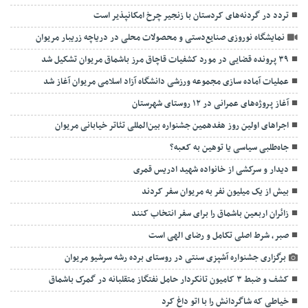
تردد در گردنه‌های کردستان با زنجیر چرخ امکانپذیر است
نمایشگاه نوروزی صنایع‌دستی و محصولات محلی در دریاچه زریبار مریوان
۳۹ پرونده قضایی در مورد کشفیات قاچاق مرز باشماق مریوان تشکیل شد
عملیات آماده سازی مجموعه ورزشی دانشگاه آزاد اسلامی مریوان آغاز شد
آغاز پروژه‌های عمرانی در ۱۲ روستای شهرستان
اجراهای اولین روز هفدهمین جشنواره بین‌المللی تئاتر خیابانی مریوان
جاه‌طلبی سیاسی یا توهین به کعبه؟
دیدار و سرکشی از خانواده شهید ادریس قمری
بیش از یک میلیون نفر به مریوان سفر کردند
زائران اربعین باشماق را برای سفر انتخاب کنند
صبر، شرط اصلی تکامل و رضای الهی است
برگزاری جشنواره آشپزی سنتی در روستای برده رشه سرشیو مریوان
کشف و ضبط ۳ کامیون تانکردار حامل نفتگاز متقلبانه در گمرک باشماق
خیاطی که شاگردانش را با اتو داغ کرد