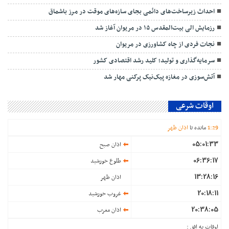
احداث زیرساخت‌های دائمی بجای سازه‌های موقت در مرز باشماق
رزمایش الی بیت‌المقدس ۱۵ در مریوان آغاز شد
نجات فردی از چاه کشاورزی در مریوان
سرمایه‌گذاری و تولید؛ کلید رشد اقتصادی کشور
آتش‌سوزی در مغازه پیک‌نیک پرکنی مهار شد
اوقات شرعی
29
:
1
مانده تا
اذان ظهر
05:01:33
اذان صبح
06:36:17
طلوع خورشید
13:28:16
اذان ظهر
20:18:11
غروب خورشید
20:38:05
اذان مغرب
اوقات به افق :