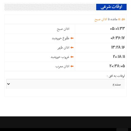
اوقات شرعی
46
:
0
مانده تا
اذان صبح
05:01:33
اذان صبح
06:36:17
طلوع خورشید
13:28:16
اذان ظهر
20:18:11
غروب خورشید
20:38:05
اذان مغرب
اوقات به افق :