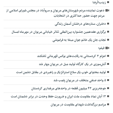
زینب‌الِّرضا
دعوت نماینده مردم شهرستان‌های مریوان و سروآباد در مجلس شورای اسلامی از
مردم جهت حضور حداکثری در انتخابات
دختران، ستاره‌های درخشان آسمان زندگی
برگزاری هفدهمین جشنواره بین‌المللی تئاتر خیابانی مریوان در مهرماه امسال
نجات جان یک خانم جوان مبتلا به فراموشی
فیلم؛
اعزام ۳ کردستانی به رقابت‌های بوکس قهرمانی تاشکند
آتش‌سوزی در یک کارگاه تولید مبل در مریوان مهار شد
تولید محتوای خوب یک سلاح استراتژیک و راهبردی در مقابل دشمن است
۵ واحد صنفی متخلف در مریوان پلمب شد
جوجه‌ریزی ۴۳ میلیون قطعه در واحدهای مرغداری کردستان
۱۳ آبان نماد مقاومت ملت ایران و ضرورت حفظ وحدت در برابر دشمنان است
مراسم بزرگداشت شهدای مقاومت در مریوان