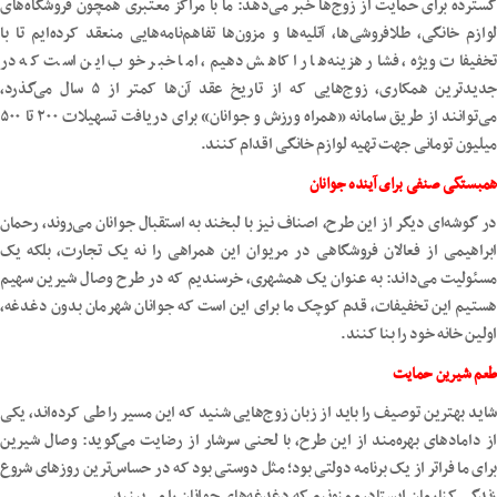
گسترده برای حمایت از زوج‌ها خبر می‌دهد: ما با مراکز معتبری همچون فروشگاه‌های
لوازم خانگی، طلافروشی‌ها، آتلیه‌ها و مزون‌ها تفاهم‌نامه‌هایی منعقد کرده‌ایم تا با
تخفیفات ویژه، فشار هزینه‌ها را کاهش دهیم، اما خبر خوب این است که در
جدیدترین همکاری، زوج‌هایی که از تاریخ عقد آن‌ها کمتر از ۵ سال می‌گذرد،
می‌توانند از طریق سامانه «همراه ورزش و جوانان» برای دریافت تسهیلات ۲۰۰ تا ۵۰۰
میلیون تومانی جهت تهیه لوازم خانگی اقدام کنند.
همبستگی صنفی برای آینده جوانان
در گوشه‌ای دیگر از این طرح، اصناف نیز با لبخند به استقبال جوانان می‌روند، رحمان
ابراهیمی از فعالان فروشگاهی در مریوان این همراهی را نه یک تجارت، بلکه یک
مسئولیت می‌داند: به عنوان یک همشهری، خرسندیم که در طرح وصال شیرین سهیم
هستیم این تخفیفات، قدم کوچک ما برای این است که جوانان شهرمان بدون دغدغه،
اولین خانه خود را بنا کنند.
طعم شیرین حمایت
شاید بهترین توصیف را باید از زبان زوج‌هایی شنید که این مسیر را طی کرده‌اند، یکی
از دامادهای بهره‌مند از این طرح، با لحنی سرشار از رضایت می‌گوید: وصال شیرین
برای ما فراتر از یک برنامه دولتی بود؛ مثل دوستی بود که در حساس‌ترین روزهای شروع
زندگی کنارمان ایستاد، ممنونیم که دغدغه‌های جوانان را می‌بینید.