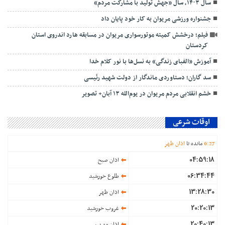
سال ۱۴۰۳، سال «جهش تولید با مشارکت مردم»
جشنواره ورزشی مریوان به کار خود پایان داد
فیلم؛ درخشش کمیته موتورسواری مریوان در مسابقه هارد اندروی استان
کردستان
آموزش «الفبای زندگی» به نسل‌ها با نور کلام خدا
سد گاران؛ دستاوردی ماندگار از دولت شهید رئیسی
خشم انقلابی مردم مریوان در یوم‌الله ۱۳ آبان+ تصویر
اوقات شرعی
27
:
6
مانده تا
اذان ظهر
04:59:18
اذان صبح
06:34:44
طلوع خورشید
13:28:30
اذان ظهر
20:20:13
غروب خورشید
20:40:13
اذان مغرب