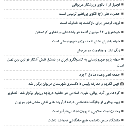
تجلیل از ۲ بانوی ورزشکار مریوانی
حضرت علی (ع) الگوی بی‌نظیر تربیتی است
توبه، فرصتی برای بازگشت به خداوند است
جوجه‌ریزی ۴۳ میلیون قطعه در واحدهای مرغداری کردستان
حمله به ایران نشان ضعف رژیم صهیونیستی است
زنگ ایثار و مقاومت در مریوان
حمله رژیم صهیونیستی به کنسولگری ایران در دمشق نقض آشکار قوانین بین‌الملل
است
جمعه نصر وعده صادق ۳ بود
آیین تکریم و معارفه رئیس دادگستری شهرستان مریوان برگزار شد
گردهمایی کُرد ایرانی، غیرت اسلامی در حاشیه دریاچه زریوار برگزار شد+ تصاویر
بهره برداری از جایگاه اختصاصی عرضه فرآورده های نفتی ساحل شهر مریوان
وحدت امت اسلامی، ضرورت اجتناب‌ناپذیر است
دانشگاه بدون دانشجو هیچ جایگاهی نخواهد داشت