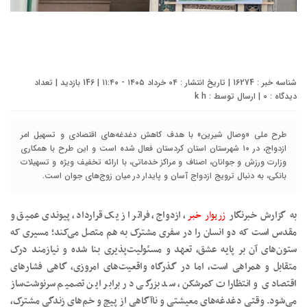
شناسه خبر : 16274 | تاریخ انتشار : ۰۴ خرداد ۱۴۰۵ - ۱۱:۴۰ | 146 بازدید | تعداد
دیدگاه :
0
| ارسال توسط :
k h
طرح ملی «وصال شیرین» با هدف کاهش دغدغه‌های اقتصادی و تسهیل امر
ازدواج، در ۱۰ شهرستان استان کردستان فعال شده است و این طرح با همکاری
وزارت ورزش و جوانان، اصناف و مراکز خدماتی، با ارائه تخفیف ویژه و تسهیلات
بانکی، به دنبال ترویج ازدواج آسان و پایدار در میان زوج‌های جوان است.
به گزارش خبرنگار
زریوار خبر
، ازدواج، فراتر از یک قرارداد، پیوندی عمیق و
مقدس است که دو انسان را در سفری مشترک به هم متصل می‌کند؛ مسیری که
ستون‌های آن بر پایه عشق، تعهد و مسئولیت‌پذیری بنا شده و نیازمند درک
متقابل و همراهی است، اما در گذرگاه واقعیت‌های امروزی، گاهی فشارهای
اقتصادی و انتظارات کمرشکن، سد بزرگی در برابر این تصمیم سرنوشت‌ساز
می‌شود. وقتی دغدغه‌های معیشتی و ناآگاهی از پیچ و خم‌های زندگی مشترک،