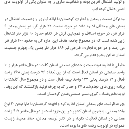
و تولیدِ اشتغال آفرین بوده و شفافیت سازی را به عنوان یکی از اولویت های
اصلی دنبال کرده ایم.
مدیرکل صنعت، معدن و تجارت کردستان با ارائه آماری از وضعیت اشتغال در
بخش های مختلف ادامه داد: در حوزه صنعت ۲۲ هزار نفر، در بخش معدن ۶
هزار نفر، در حوزه اصناف و همچنین فرش هر کدام حدود ۹۰ هزار نفر اشتغال
زایی شده است که در مجموع جامعه هدف این اداره کل به حدود ۴۰۰ هزار نفر
می رسد و در حوزه تجارت خارجی نیز ۱۸۶ هزار نفر یعنی یک چهارم جمعیت
استان به این مجموعه برمی گردد.
خلیقی با اشاره به وضعیت واحدهای صنعتی استان گفت: در حال حاضر هزار و ۱۰
واحد صنعتی در استان فعال است که از این تعداد ۷۶ درصد یعنی ۷۶۸ واحد
فعال و ۱۲ درصد یعنی ۱۲۳ واحد نیمه فعال است و در مجموع سال گذشته با
برنامه ریزی های انجام شده، ۳۷ واحد راکد به چرخه تولید بازگشتند که این روند،
نویدبخش شتاب گیری مسیر صنعتی شدن کردستان است.
وی به ظرفیت های معدنی استان اشاره کرد و افزود: کردستان با دارا بودن ۲۰ نوع
ماده معدنی، پنجمین استان کشور در این حوزه است و در حال حاضر ۴۰۷ واحد
معدنی در استان فعالیت دارند و در کنار توسعه معادن، حفظ محیط زیست
همواره در اولویت برنامه های ما بوده است.