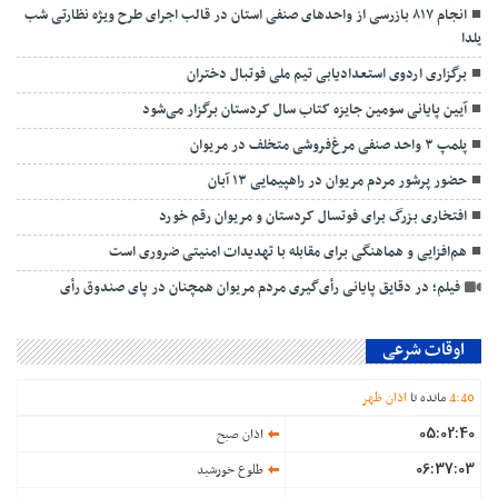
انجام ۸۱۷ بازرسی از واحدهای صنفی استان در قالب اجرای طرح ویژه نظارتی شب
یلدا
برگزاری اردوی استعدادیابی تیم ملی فوتبال دختران
آیین پایانی سومین جایزه کتاب سال کردستان برگزار می‌شود
پلمپ ۳ واحد صنفی مرغ‌فروشی متخلف در مریوان
حضور پرشور مردم مریوان در راهپیمایی ۱۳ آبان
افتخاری بزرگ برای فوتسال کردستان و مریوان رقم خورد
هم‌افزایی و هماهنگی برای مقابله با تهدیدات امنیتی ضروری است
فیلم؛ در دقایق پایانی رأی‌گیری مردم مریوان همچنان در پای صندوق رأی
اوقات شرعی
40
:
4
مانده تا
اذان ظهر
05:02:40
اذان صبح
06:37:03
طلوع خورشید