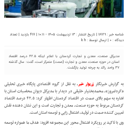
شناسه خبر : 16129 | تاریخ انتشار : ۱۳ اردیبهشت ۱۴۰۵ - ۱۰:۱۱ | 417 بازدید | تعداد
دیدگاه :
0
| ارسال توسط :
k h
مدیرکل صنعت، معدن و تجارت کردستان با اعلام اینکه ۴۲.۵ درصد اقتصاد
استان در حوزه صنعت، معدن و تجارت (صمت) متمرکز است، گفت: سال گذشته
۳۷ واحد راکد به چرخه تولید بازگشت.
به گزارش خبرنگار
زریوار خبر
، به نقل از گروه اقتصادی پایگاه خبری تحلیلی
«کردامروز»، محمدبختیار خلیقی در دیدار با مدیرکل دیوان محاسبات استان با
اشاره به سهم بالای صمت در اقتصاد کردستان اظهار کرد: ۴۲.۵ درصد اقتصاد
کردستان مربوط به حوزه صنعت، معدن و تجارت است و این نشان دهنده نقش
تعیین کننده صمت در تولید، اشتغال زایی و توسعه استان است.
وی با تاکید بر رویکرد اشتغال محور این مجموعه افزود: هدف ما همواره توسعه