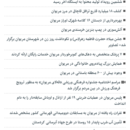
ششمین رویداد تولید محتوا به ایستگاه آخر رسید
کشف ۱۸ میلیارد قارچ ترافل قاچاق در مرز مریوان
بهره‌برداری از دبستان ۱۶ کلاسه شهرک اوراز مریوان
آتش‌سوزی در پمپ بنزین خرسندی مریوان
جشن میلاد حضرت فاطمه زهرا(س) و نکوداشت روز زن در شهرستان مریوان برگزار
شد+ تصاویر
۷ پزشک متخصص به دهک‌های کم‌برخوردار مریوان خدمات رایگان ارائه کردند
همایش بزرگ پیاده‌روی خانوادگی در مریوان
وجود بیش از ۶۰۰ منطقه باستانی در مریوان
مراسم اختتاميه جشنواره فرهنگی ورزشی «قه‌لای مریوان» به منظور ترویج
فرهنگ ورزش در بین مردم برگزار شد
پلیس مریوان در عملیات ضربتی ۱۹ نفر از اراذل و اوباش سابقه‌دار را به دام
انداخت
نفرات راه یافته از مریوان به مسابقات دوومیدانی قهرمانی کشور مشخص شدند
تأمین آب شرب پایدار ۱۵ روستا در طرح جهاد آبرسانی کردستان