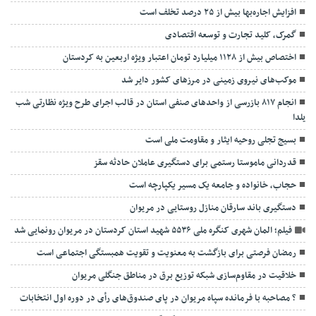
افزایش اجاره‌بها بیش از ۲۵ درصد تخلف است
گمرک، کلید تجارت و توسعه اقتصادی
اختصاص بیش از ۱۱۲۸ میلیارد تومان اعتبار ویژه اربعین به کردستان
موکب‌های نیروی زمینی در مرزهای کشور دایر شد
انجام ۸۱۷ بازرسی از واحدهای صنفی استان در قالب اجرای طرح ویژه نظارتی شب
یلدا
بسیج تجلی روحیه ایثار و مقاومت ملی است
قدردانی ماموستا رستمی‌‌ برای دستگیری ‌عاملان ‌حادثه سقز
حجاب، خانواده و جامعه یک مسیر یکپارچه است
دستگیری باند سارقان منازل روستایی در مریوان
فیلم؛ المان شهری کنگره ملی ۵۵۳۶ شهید استان کردستان در مریوان رونمایی شد
رمضان فرصتی برای بازگشت به معنویت و تقویت همبستگی اجتماعی است
خلاقیت در مقاوم‌سازی شبکه توزیع برق در مناطق جنگلی مریوان
? مصاحبه با فرمانده سپاه مریوان در پای صندوق‌های رأی در دوره اول انتخابات