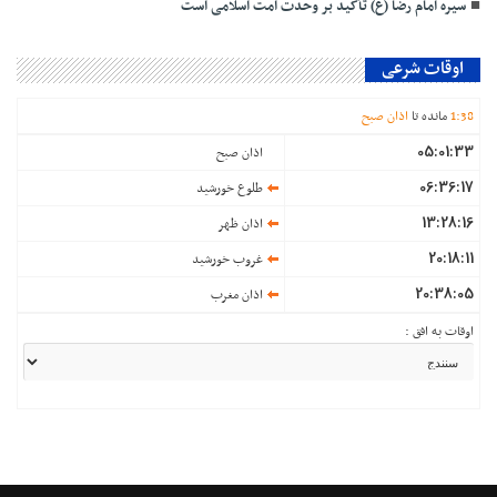
سیره امام رضا (ع) تأکید بر وحدت امت اسلامی است
اوقات شرعی
38
:
1
مانده تا
اذان صبح
05:01:33
اذان صبح
06:36:17
طلوع خورشید
13:28:16
اذان ظهر
20:18:11
غروب خورشید
20:38:05
اذان مغرب
اوقات به افق :