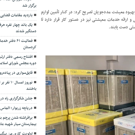
برگزار شد
 و بهبود معیشت مددجویان تصریح کرد: در کنار تأمین لوازم
بازدید مقامات قضایی 
 و ارائه خدمات معیشتی نیز در دستور کار قرار دارد تا
یک باند چهار نفره حرف
شتی دست یابند.
دستگیر شدند
فعالیت ۶۱ دف
کردستان
افتتاح رسمی دفتر ارت
دوره مجلس شورای اسلامی
قایق‌سواری در پیاده‌رو
نوروز امس
باختند
جشن شکرگزاری راه در
دریاچه زریوار؛ الماس
برافراشته شدن پرچم بار
بیمارستان سیار شهید مام
اولویت کاری من پیگی