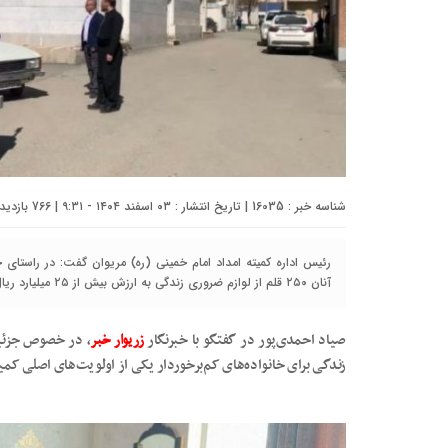
شناسه خبر : 16035 | تاریخ انتشار : ۰۳ اسفند ۱۴۰۴ - ۹:۳۱ | 766 بازدید | تعداد دیدگاه :
رئیس اداره کمیته امداد امام خمینی (ره) مریوان گفت: در راستای
آنان ۲۵۰ قلم از لوازم ضروری زندگی به ارزش بیش از ۲۵ میلیارد ریال تهیه و میان مددجویان این نهاد توزیع شد.
صیاد احمدی‌پور در گفتگو با خبرنگار
زریوار خبر
، در خصوص جزئیا
زندگی برای خانواده‌های کم‌برخوردار یکی از اولویت‌های اصلی کمی