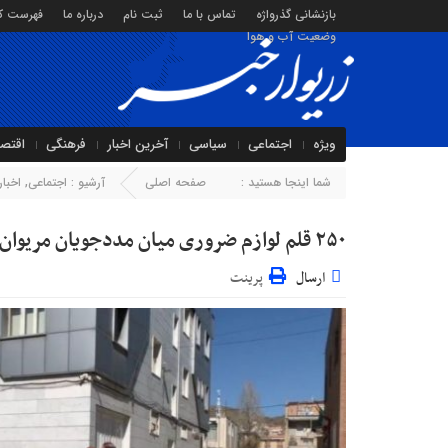
بازنشانی گذرواژه
تماس با ما
ثبت نام
درباره ما
فهرست کا
وضعیت آب و هوا
ویژه
اجتماعی
سیاسی
آخرین اخبار
فرهنگی
اقتص
شما اینجا هستید :
صفحه اصلی
آرشیو :
اجتماعی
,
اخبار
۲۵۰ قلم لوازم ضروری میان مددجویان مریوان توزیع شد
ارسال
پرینت