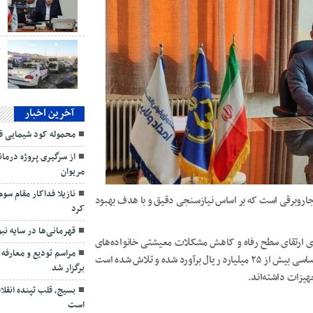
د
ب
آخرین اخبار
محموله کود شیمایی ق
از سرگیری پروژه درمانگ
مریوان
نازیلا فداکار مقام س
 و جاروبرقی است که بر اساس نیازسنجی دقیق و با هدف بهبود
کرد
قهرمانی‌ها در سایه نب
ستای ارتقای سطح رفاه و کاهش مشکلات معیشتی خانواده‌های
مراسم تودیع و معارفه
تحت پوشش انجام شده است، گفت: ارزش ریالی این ۲۵۰ قلم کالای اساسی بیش از ۲۵ میلیارد ریال برآورد شده و تلاش شده است
برگزار شد
جهیزات داشته‌اند.
بسیج، قلب تپنده انقل
است