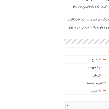
لید زنده نگه‌داشتن یاد امام
شورای شهر مریوان با خبرنگاران
د
اذان صبح
طلوع خورشید
اذان ظهر
غروب خورشید
اذان مغرب