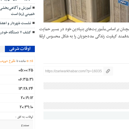
آموزش و آگاهی‌بخشی؛ ک
خمینی (ره) است
نشست شهردار و اعضای 
همچنان بر اساس مأموریت‌های بنیادین خود در مسیر حمایت
کشف ۷ دستگاه خودرو و موتورسیکلت سرقتی در مریوان
 هدفمند کیفیت زندگی مددجویان را به شکل محسوس ارتقا
اوقات شرعی
28
:
0
مانده تا
طلوع خورشی
05:00:25
https://zariwarkhabar.com/?p=16035
06:35:31
13:28:24
20:19:12
20:39:10
اوقات به افق :