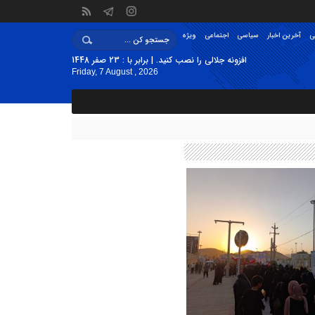
ی
آخرین اخبار
سیاسی
اجتماعی
ویژه
افزونه جلالی را نصب کنید. | برابر با : 23 صفر 1448
Friday, 7 August , 2026