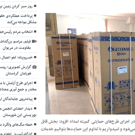
روز سبز کردن زمین برا
پرداخت عملکردی حقوق
مشکل مواجه می‌کند
انتخاب مردم رئیس‌جم
فیلم، مراسم بزرگداش
مقاومت‌ در مریوان
خسروپناه: لغو اعمال
گزارش تصویری؛ روستا
هورامان کردستان
اجرای طرح آرامش با م
مخدر و جمع آوری معتادا
پیاده‌روی جاماندگان ا
دیدار اعضای انجمن معل
بهزیستی این شهرستان
ر اجرای طرح‌های حمایتی کمیته امداد افزود: بخش قابل
حمله سگ‌های ولگرد به
 می‌شود و امیدواریم با تداوم این حمایت‌ها بتوانیم خدمات
کارگاه آموزش اطفاء حر