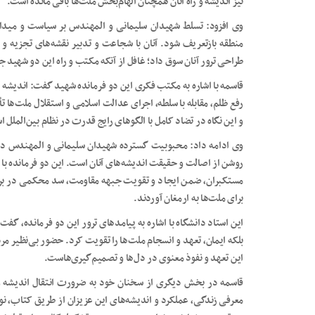
نیز اندیشه و راه آنان همچنان الهام‌بخش ملت‌ها باقی مانده است.
وی افزود: تسلط شهیدان سلیمانی و المهندس بر سیاست و میدان
منطقه بازتعریف شود. آنان با شجاعت و تدبیر نقشه‌های تجزیه و س
طراحی ترور آنان سوق داد؛ غافل از آنکه مکتب و راه این دو شهید ج
قاسمه با اشاره به مکتب فکری این دو فرمانده شهید گفت: اندیشه 
رفع ظلم، مقابله با سلطه، اجرای عدالت اسلامی و استقلال ملت‌ها
و این نگاه در تضاد کامل با الگوهای رایج قدرت در نظام بین‌الملل
وی ادامه داد: محبوبیت گسترده شهیدان سلیمانی و المهندس در د
روشن از اصالت و حقیقت اندیشه‌های آنان است. این دو فرمانده با
مستکبران، ضمن ایجاد و تقویت جبهه مقاومت، سد محکمی در برابر
برای ملت‌ها به ارمغان آوردند.
این استاد دانشگاه با اشاره به پیامدهای ترور این دو فرمانده، 
بلکه ایمان، تعهد و انسجام ملت‌ها را تقویت کرد. حضور بی‌نظیر مر
این تعهد و نفوذ معنوی در دل‌ها و تصمیم‌گیری‌هاست.
قاسمه در بخش دیگری از سخنان خود به ضرورت انتقال اندیشه و 
معرفی زندگی، عملکرد و اندیشه‌های این عزیزان از طریق کتاب، نوش