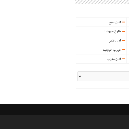
اذان صبح
طلوع خورشید
اذان ظهر
غروب خورشید
اذان مغرب