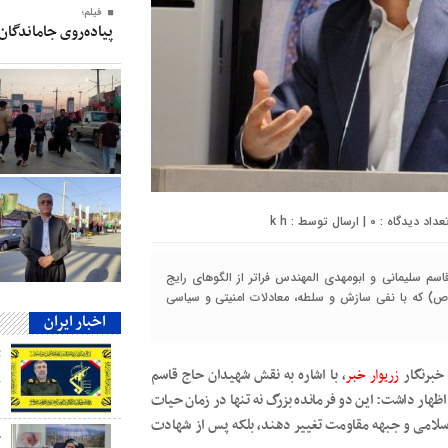
فیلم؛
پیاده‌روی جاماندگان
0
| ارسال توسط :
k h
م سلیمانی و ابومهدی المهندس فراتر از الگوهای رایج
ی(ص) که با نفی سازش و سلطه، معادلات امنیتی و سیاسی
اخبار ایران
خبرنگار
زریوار خبر
، با اشاره به نقش شهیدان حاج قاسم
ب
هار داشت: این دو فرمانده بزرگ نه تنها در زمان حیات
 اسلامی و جبهه مقاومت تغییر دهند، بلکه پس از شهادت
ج