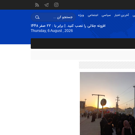
ی
آخرین اخبار
سیاسی
اجتماعی
ویژه
افزونه جلالی را نصب کنید. | برابر با : 22 صفر 1448
Thursday, 6 August , 2026