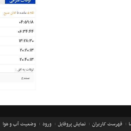
اوقات شرعی
58
:
4
مانده تا
اذان صبح
04:59:18
06:34:44
13:28:30
20:20:13
20:40:13
اوقات به افق :
ا
فهرست کاربران
نمایش پروفایل
ورود
وضعیت آب و هوا