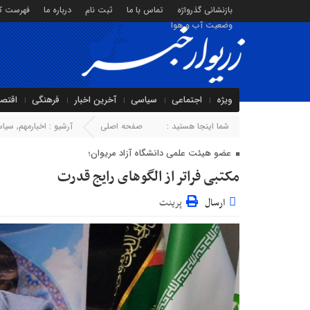
بازنشانی گذرواژه
تماس با ما
ثبت نام
درباره ما
فهرست کا
وضعیت آب و هوا
ویژه
اجتماعی
سیاسی
آخرین اخبار
فرهنگی
اقتص
شما اینجا هستید :
صفحه اصلی
آرشیو :
اخبارمهم
,
سیا
عضو هیئت علمی دانشگاه آزاد مریوان؛
مکتبی فراتر از الگوهای رایج قدرت
ارسال
پرینت