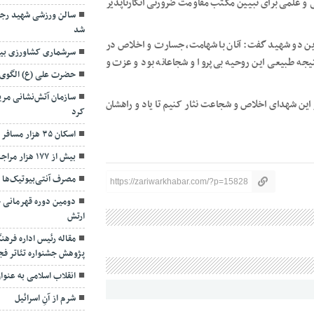
و علمی برای تبیین مکتب مقاومت ضرورتی انکارناپذیر
سالن ورزشی شهید رجا
شد
ین دو شهید گفت: آنان با شهامت، جسارت و اخلاص در
سرشماری کشاورزی بیجار ۱۲ آبان اجرا خ
جه طبیعی این روحیه بی‌پروا و شجاعانه بود و عزت و
حضرت علی (ع) الگو
سازمان آتش‌نشانی مریو
ر این شهدای اخلاص و شجاعت نثار کنیم تا یاد و راهشان
کرد
اسکان ۳۵ هزار مسافر در ستادهای اسکان نوروزی کردستان
بیش از ۱۷۷ هزار مراجعه به اورژانس بیمارستان‌های مریوان
مصرف آنتی‌بیوتیک‌ها تأ
https://zariwarkhabar.com/?p=15828
ارتش
مقاله رئیس اداره فره
پژوهش جشنواره تئاتر فج
انقلاب اسلامی به عنو
شرم از آنِ اسرائیل