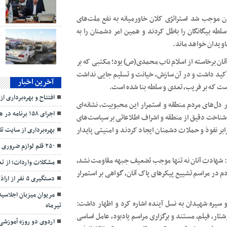
د
 موجب شد استراتژی کلان خاورمیانه به نفع ملت‌های
لطه بیگانگان را باطل کردند و همین امر دشمنان را به
ب
اویدان خواهد ماند.
آنان برخاسته از اسلام ناب محمدی(ص) بود؛ مکتبی که بر
 تأکید داشت و در آن سازش، خیانت و تسلیم جایی نداشت
آخرین اخبار
 است که بر فریب، تعدی و سلطه بنا شده است.
افتتاح و بهره‌برداری 
ل‌های مردم منطقه و استمرار این محبوبیت، نشانه‌ای
اجرای ۱۵۸ برنامه در هفته بسیج در شهرستان مریوان
 شناخت دقیق از منطقه و اشراف اطلاعاتی بر سیاست‌های
 نفوذ و حملات دشمنان ایجاد کردند و امنیتی پایدار
بهره‌برداری از سایت ت
۲۵۰ قلم لوازم ضروری میان مددجویان مریوان توزیع شد
گفت: شهادت آنان نه تنها موجب تضعیف جبهه مقاومت نشد،
مشکلات واردات؛ از تعرف
دم در مراسم تشییع پیکرهای پاک آنان، گواهی بر استمرار
دستگیری ۵ نفر از اراذل و اوباش در شهرستان
سیره شهیدان به نسل آینده اشاره کرد و اظهار داشت:
تیرماه
تار، فیلم، مستند و برگزاری مراسم یادبود، عامل اساسی
اردوی دو روزه آموزشی