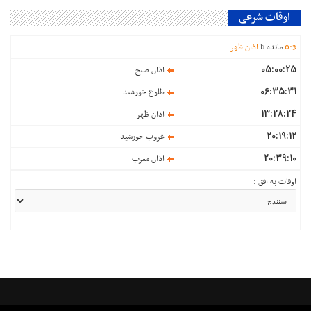
اوقات شرعی
3
:
0
مانده تا
اذان ظهر
05:00:25
اذان صبح
06:35:31
طلوع خورشید
13:28:24
اذان ظهر
20:19:12
غروب خورشید
20:39:10
اذان مغرب
اوقات به افق :