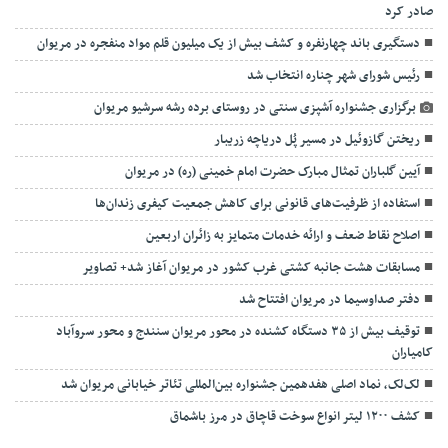
صادر کرد
دستگیری باند چهارنفره و کشف بیش از یک میلیون قلم مواد منفجره در مریوان
رئیس شورای شهر چناره انتخاب شد
برگزاری جشنواره آشپزی سنتی در روستای برده رشه سرشیو مریوان
ریختن گازوئیل در مسیر پُل دریاچه زریبار
آیین گلباران تمثال مبارک حضرت امام خمینی (ره) در مریوان
استفاده از ظرفیت‌های قانونی برای کاهش جمعیت کیفری زندان‌ها
اصلاح نقاط ضعف و ارائه خدمات متمایز به زائران اربعین
مسابقات هشت جانبه کشتی غرب کشور در مریوان آغاز شد+ تصاویر
دفتر صداوسیما در مریوان افتتاح شد
توقیف بیش از ۳۵ دستگاه کشنده در محور مریوان سنندج و محور سروآباد
کامیاران
لک‌لک‌، نماد اصلی هفدهمین جشنواره بین‌المللی تئاتر خیابانی مریوان شد
کشف ۱۲۰۰ لیتر انواع سوخت قاچاق در مرز باشماق