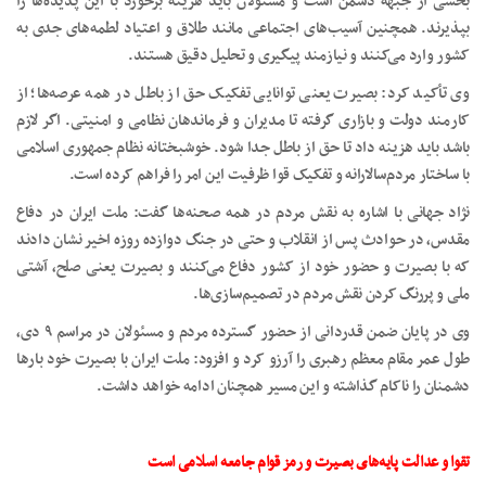
بخشی از جبهه دشمن است و مسئولان باید هزینه برخورد با این پدیده‌ها را
بپذیرند. همچنین آسیب‌های اجتماعی مانند طلاق و اعتیاد لطمه‌های جدی به
کشور وارد می‌کنند و نیازمند پیگیری و تحلیل دقیق هستند.
وی تأکید کرد: بصیرت یعنی توانایی تفکیک حق از باطل در همه عرصه‌ها؛ از
کارمند دولت و بازاری گرفته تا مدیران و فرماندهان نظامی و امنیتی. اگر لازم
باشد باید هزینه داد تا حق از باطل جدا شود. خوشبختانه نظام جمهوری اسلامی
با ساختار مردم‌سالارانه و تفکیک قوا ظرفیت این امر را فراهم کرده است.
نژاد جهانی با اشاره به نقش مردم در همه صحنه‌ها گفت: ملت ایران در دفاع
مقدس، در حوادث پس از انقلاب و حتی در جنگ دوازده روزه اخیر نشان دادند
که با بصیرت و حضور خود از کشور دفاع می‌کنند و بصیرت یعنی صلح، آشتی
ملی و پررنگ کردن نقش مردم در تصمیم‌سازی‌ها.
وی در پایان ضمن قدردانی از حضور گسترده مردم و مسئولان در مراسم ۹ دی،
طول عمر مقام معظم رهبری را آرزو کرد و افزود: ملت ایران با بصیرت خود بارها
دشمنان را ناکام گذاشته و این مسیر همچنان ادامه خواهد داشت.
تقوا و عدالت پایه‌های بصیرت و رمز قوام جامعه اسلامی است