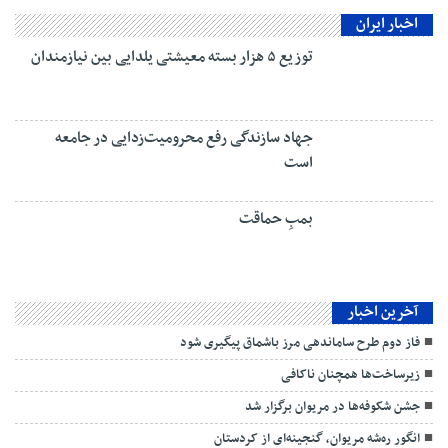
اخبار ایران
توزیع ۵ هزار بسته معیشتی یلدایی بین نیازمندان
جهاد سازندگی رفع محرومیت‌زدایی در جامعه
است
بمبِ حماقت
آخرین اخبار
فاز دوم طرح ساماندهی مرز باشماق پیگیری شود
زیرساخت‌ها همچنان ناکافی
جشن شکوفه‌ها در مریوان برگزار شد
انگور ره‌شه مریوان، گنجینه‌ای از کردستان