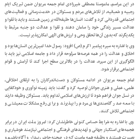
در این مراسم، ماموستا مصطفی شیرزادی امام جمعه مریوان ضمن تبریک ایام
رجبیه و شعبانیه، از تلاش‌های مردم و مسئولان در خدمت‌رسانی و فعالیت‌های
اجتماعی قدردانی کرد و گفت: انسان‌ها خلیفه‌الله بر زمین هستند و باید با تقوا و
عدالت مسیر زندگی خود را سامان دهند و تقوا و عدالت دو جنبه مرتبط با
یکدیگرند که بدون آن‌ها تحقق وحی و ارزش‌های الهی امکان‌پذیر نیست.
وی با اشاره به سیره پیامبر اکرم (ص) افزود: رسول خدا امین‌ترین انسان‌ها بود و
اخلاق و عدالت را در همه عرصه‌ها سرلوحه قرار داد و جامعه اسلامی نیز باید با
الگوگیری از این سیره، عدالت را در بالاترین سطح اجرا کند تا آرامش و قوام
اجتماعی برقرار شود.
امام جمعه مریوان در ادامه مسئولان و دست‌اندرکاران را به ارتقای اخلاقی،
علمی، عملی و هنری جوانان توصیه کرد و گفت: باید زمینه نوآوری و خودکفایی
در نسل جوان فراهم شود تا ارزش‌های اسلامی تداوم یابد. مسئولان وظیفه دارند
با سعه صدر گله‌مندی‌های مردم را بپذیرند و برای رفع مشکلات معیشتی و
اجتماعی تلاش کنند.
وی با اشاره به شرایط حساس کنونی خاطرنشان کرد: امروز ملت ایران در برابر
هجمه‌های استکبار جهانی و تهدیدهای فرهنگی و اجتماعی نیازمند هوشیاری و
بصیرت هستند و وظیفه همه ماست که در صحنه حاضر، بیدار و آگاه باشیم و