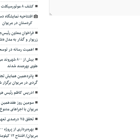
کشف ۸ موتورسیکلت سرقتی در طرح امنیت اجتماعی
افتتاحیه نمایشگاه 
کردستان در مریوان
فراخوان معاون رئیس‌ج
زریوار و گذار به مدل «ش
اهمیت رسانه در توسعه
بیش از ۸۰۰ ش
علوی بهره‌مند شدند
پانزدهمین همایش تجلی
کُردی در مریوان برگزار 
ادریس کاظم رئیس هیا
سومین روز هفدهمین جشن
مریوان با اجراهای متنوع 
تحقق ۷۵ درصدی تعهد اشتغال استان در سال جاری
مریوان/ افتتاح ۱۲ کیلومتر از محور بیجار ـ دیواندره