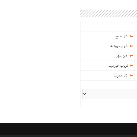
اذان صبح
طلوع خورشید
اذان ظهر
غروب خورشید
اذان مغرب