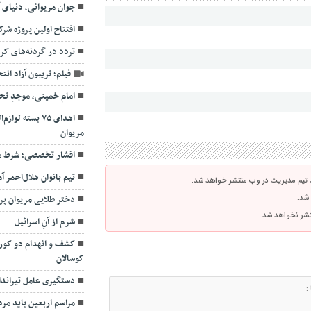
جوان مریوانی، دنیای آ
افتتاح اولین پروژه شر
تردد در گردنه‌های کر
فیلم؛ تریبون آزاد ان
امام خمینی، موجدِ ت
اهدای ۷۵ بسته ل
مریوان
اقشار تخصصی؛ شرط م
تیم بانوان هلال‌احمر آ
 تیم مدیریت در وب منتشر خواهد شد.
 شد.
دختر طلایی مریوان پرچ
نتشر نخواهد شد.
شرم از آنِ اسرائیل
کشف و انهدام دو کوره
کوسالان
دستگیری عامل تیراند
مراسم اربعین باید مر