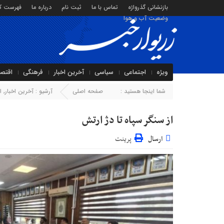
بازنشانی گذرواژه
تماس با ما
ثبت نام
درباره ما
فهرست کا
وضعیت آب و هوا
ویژه
اجتماعی
سیاسی
آخرین اخبار
فرهنگی
اقتص
شما اینجا هستید :
صفحه اصلی
آرشیو :
آخرین اخبار
,
ا
از سنگر سپاه تا دژ ارتش
ارسال
پرینت