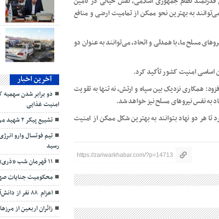
ی قدرتمند نظام جمهوری اسلامی، نقش حیاتی در تأمین
د
می‌توانند به بهترین نحو ممکن از تمامیت ارضی و منافع
ب
وهای مسلح ما، با همدلی و اتحاد، می‌توانند به عنوان دو
ن اساسی امنیت کشور تأکید کرد.
آخرین اخبار
 راستا افزود: همکاری نزدیک بین سپاه و ارتش، نه تنها به تقویت
دو برابر شدن سهمیه کو
د به نفس نیروهای مسلح نیز خواهد شد.
امنیت غذایی
 تا هر دو نهاد بتوانند به بهترین شکل ممکن از امنیت
تشييع پیکر ۲ شهید مرزبانی در مریوان
رسید
https://zariwarkhabar.com/?p=14713
۱۱ قهرمان شب «دَری»: مشعل‌های جاودان ایثار
محکومیت جنایات صهیو
اعزام ۸۸ نفر از دانش‌آموزان مریوانی به اردوی راهیان نور
زائران اربعین از مرزه