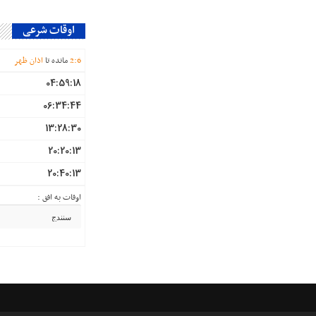
اوقات شرعی
6
:
2
مانده تا
اذان ظهر
04:59:18
06:34:44
13:28:30
20:20:13
20:40:13
اوقات به افق :