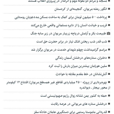
مسجد و مردم دو مقوله مهم و اثرگذار در پیروزی انقلاب هستند
انگور ره‌شه مریوان، گنجینه‌ای از کردستان
پرداخت ۵۰۰ میلیون تومان برای کمک به ساخت مسکن مددجویان روستایی
فریب و خیانت انسان را از دایره مسلمانی واقعی خارج می‌کند
طبیعت بکر و آرامش دریاچه زریبار مریوان در زیر سایه جنگ
شب قدر شب ریختن اشک نیاز در برابر حضرت حق است
مراسم گرامیداشت چهلم شهدای خدمت در مریوان برگزار شد
دختران، ستاره‌های درخشان آسمان زندگی
سلین هورامان بیشترین میزان بارش را ثبت کرد
آتش‌نشانان در خط مقدم مقابله با حوادث
بهره‌برداری از پروژه ۲۵۰۰ میلیاردی تقاطع غیر همسطح مریوان/ افتتاح ۱۲ کیلومتر
از محور بیجار ـ دیواندره
حمله به کشور یمن نشانه زوال رژیم صهیونیستی است
درخشش ستاره های مریوانی در عرصه رقابت
قدردانی ماموستا رستمی‌‌ برای دستگیری ‌عاملان ‌حادثه سقز