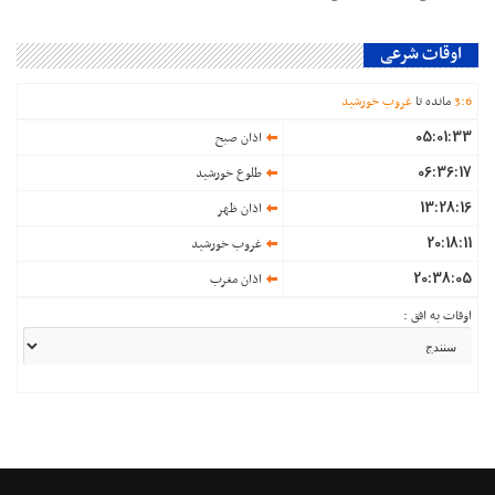
اوقات شرعی
6
:
3
مانده تا
غروب خورشید
05:01:33
اذان صبح
06:36:17
طلوع خورشید
13:28:16
اذان ظهر
20:18:11
غروب خورشید
20:38:05
اذان مغرب
اوقات به افق :