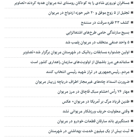
مسافران نوروزی شادی را به کودکان روستای ننه مریوان هدیه کردند+تصاویر
تجلیل از ۵ زوج موفق و ۲۰ خیر حوزه ازدواج در مریوان
کشف ۳۳ فقره سرقت در سنندج
بسیج سازندگی حامی طرح‌های اشتغالزایی
۵ واحد صنفی متخلف در مریوان پلمب شد
اولین جشنواره مسابقات رباتیک در شهرستان مریوان برگزار شد+تصاویر
ساماندهی مرز باشماق از اولویت‌های سازمان راهداری کشور است
مردم، رئیس‌جمهوری در تراز شهید رئیسی انتخاب کنند
ضرورت انسداد چاه‌های غیرمجاز اطراف دریاچه زریبار مریوان
مهار ۷۶ رأس احشام سبک قاچاق در مرز مریوان
طنین فریاد مرگ بر آمریکا در مریوان+ عکس
وقتی معلولیت حریف ورزشکار مریوانی نشد
دستگیری باند سارقان قطعات خودرو در مریوان
ثبت بیش از یک میلیون خدمت بهداشتی در شهرستان