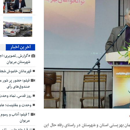
د
ب
آخرین اخبار
#گزارش_تصویری؛ اجت
شهرستان مریوان
قهرمانان خاموش شجاع
فیلم؛ حضور پر شور م
صندوق‌های رأی
روز قدس، نماد وحدت 
وحدت و مقاومت؛ عامل
? فیلم؛ آداب و رسو
مریوان
ان بهزیستی استان و شهرستان در راستای رفاه حال این