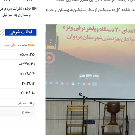
فیلم؛ نظرات مردم مر
دا شاخه گل به معلولین توسط مسئولین شهرستان از جمله
پاسداران به اسرائیل
اوقات شرعی
44
:
6
مانده تا
اذان صبح
05:00:25
06:35:31
13:28:24
20:19:12
20:39:10
اوقات به افق :