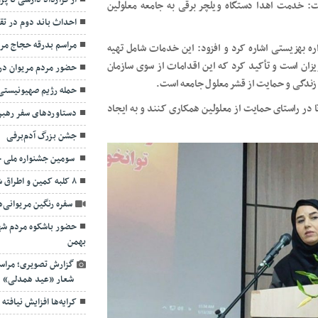
از قرارداد دارسی تا پر
گفت: خدمت اهدا دستگاه ویلچر برقی به جامعه معلولین
احداث باند دوم در تق
مراسم بدرقه حجاج مریوان 
ه بهزیستی اشاره کرد و افزود: این خدمات شامل تهیه
زان است و تأکید کرد که این اقدامات از سوی سازمان
حضور مردم مریوان در
زندگی و حمایت از قشر معلول جامعه است.
حمله رژیم صهیونیستی 
تا در راستای حمایت از معلولین همکاری کنند و به ایجاد
دستاوردهای سفر رهبری
جشن بزرگ آدم‌برفی
سومین جشنواره ملی خ
۸ کلبه‌ کمین و اطراق شکارچیان در مریوان تخریب شد
سفره رنگین مریوانی‌ه
بهمن
گزارش تصویری؛ مراسم
شعار «عید همدلی»
کرایه‌ها افزایش نیافته