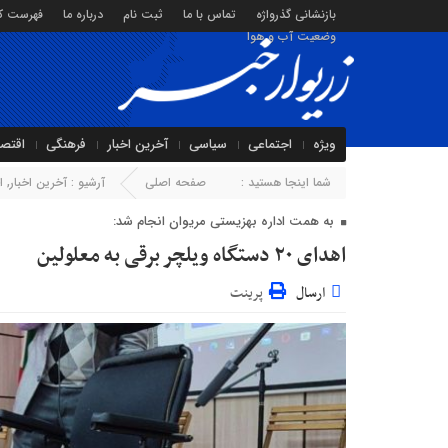
بازنشانی گذرواژه
تماس با ما
ثبت نام
درباره ما
فهرست کا
وضعیت آب و هوا
ویژه
اجتماعی
سیاسی
آخرین اخبار
فرهنگی
اقتص
شما اینجا هستید :
صفحه اصلی
آرشیو :
آخرین اخبار
,
ا
به همت اداره بهزیستی مریوان انجام شد:
اهدای ۲۰ دستگاه ویلچر برقی به معلولین
ارسال
پرینت