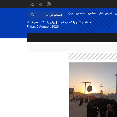
ی
آخرین اخبار
سیاسی
اجتماعی
ویژه
افزونه جلالی را نصب کنید. | برابر با : 23 صفر 1448
Friday, 7 August , 2026