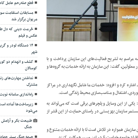
قطع صله‌رحم عامل کا
مسابقات استقامت سوار
مریوان برگزار شد
حُرمت دینی که دل طب
عکس و فیلم
۱۴ دستگاه لودر و گ
شهر
ه مراسم به تشریح فعالیت‌های این سازمان پرداخت و با
کشف و انهدام دو کوره
 معلولین، گفت: این سازمان به ارائه خدمات به گروه‌ها و
کوسالان
نداشتن مهارت‌های زنا
، اشاره کرد و افزود: خدمات ما شامل نگهداری در مراکز
مشترک
موردی، اشتغال و مناسب‌سازی محیط زندگی است.
راه‌اندازی سامانه نوب
کی از این وسایل ویلچرهای برقی است که می‌تواند به
زیرساخت‌ها آماده است،
تمر سازمان بهزیستی در راستای حمایت از این قشر از
می‌شود
طبیعت بکر و آرامش در
جنگ
 سازمان همواره در تلاش است تا با ارائه خدمات متنوع و
 افراد جامعه خواست تا در این مسیر همکاری کنند.
جبهه جنگ بستر جهاد 