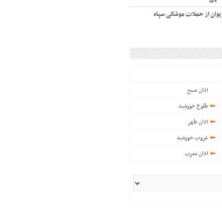
یوان از حملات موشکی سپاه
اذان صبح
طلوع خورشید
اذان ظهر
غروب خورشید
اذان مغرب