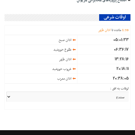
افتتاح پروژه‌های مخابراتی مریوان
اوقات شرعی
20
:
1
مانده تا
اذان ظهر
05:01:33
اذان صبح
06:36:17
طلوع خورشید
13:28:16
اذان ظهر
20:18:11
غروب خورشید
20:38:05
اذان مغرب
اوقات به افق :