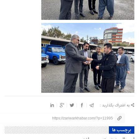
به اشتراک بگذارید :
https://zariwarkhabar.com/?p=11995
برچسب ها