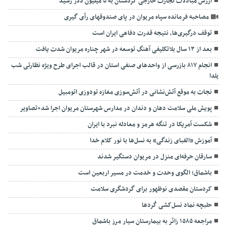
ارزش مبادلات تجارت خارجی کردستان به ۵ میلیون دلار رسید
مصاحبه فرمانده سپاه مریوان در پای صندوقهای رأی گیری
توقف درگیری‌ها، نتیجه قدرت دفاعی ایران است
بعد از ۱۳ سال بلاتکلیفی آهنگ توسعه در شهر چناره مریوان شدت یافت
انجام ۸۱۷ بازرسی از واحدهای صنفی استان در قالب اجرای طرح ویژه نظارتی شب
یلدا
نجات به موقع آتش‌نشانی در آتش‌سوزی مغازه تودوزی اتومبیل
پویش ملی سلامت دهان و دندان در مدارس شهرستان مریوان اجرا شد+تصاویر
شکست آمریکا در تنگه هرمز و معادله نبرد با ایران
آموزش «الفبای زندگی» به نسل‌ها با نور کلام خدا
سارقان حرفه‌ای منزل در مریوان دستگیر شدند
باشماق؛ الگوی وحدت و خدمت در مسیر اربعین است
کردستان مقصدی نوظهور برای گردشگری سلامت
حلبچه نماد نسل‌کشی کُردها
مراجعه ۱۵۸۵ زائر به بیمارستان سیار مرز باشماق