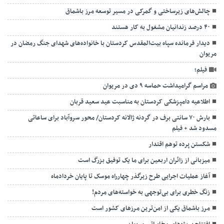
چالش‌های زیرساختی و گمرکی در مسیر توسعه مرز باشماق
۴۰ درصد زندانیان مشغول به کار هستند
دیدار فرمانده سپاه بیت‌المقدس کردستان با خانواده‌های شهدای جنگ رمضان در
مریوان
فیلم؛
مراسم گرامیداشت حماسه ۹ دی در مریوان
اطلاعیه دامپزشکی کردستان به مناسبت عید سعید قربان
بارش ۷۰ سانتی ‌برف در گردنه ژالانه کردستان/ محور سروآباد ‌برای ساعاتی
مسدود شد + فیلم
شکستن پرده توهم اقتدار
میزبانی از زائران اربعین برای ما یک توفیق بزرگ است
آغاز عملیات اجرایی طرح زیرگذر چهارراه موسک تا پایان خردادماه
زنگ خطری برای بی‌توجهی به خواسته‌های مردم!
مرز باشماق یکی از امن‌ترین مرزهای کشور است