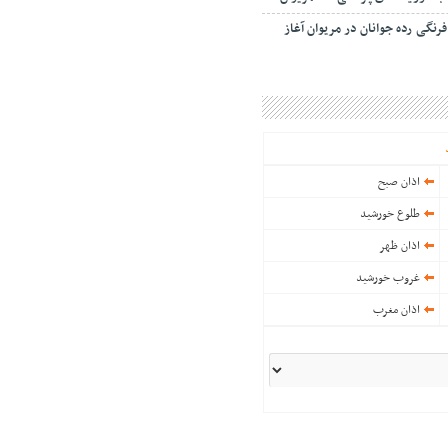
رنگی رده جوانان در مریوان آغاز
اذان صبح
طلوع خورشید
اذان ظهر
غروب خورشید
اذان مغرب