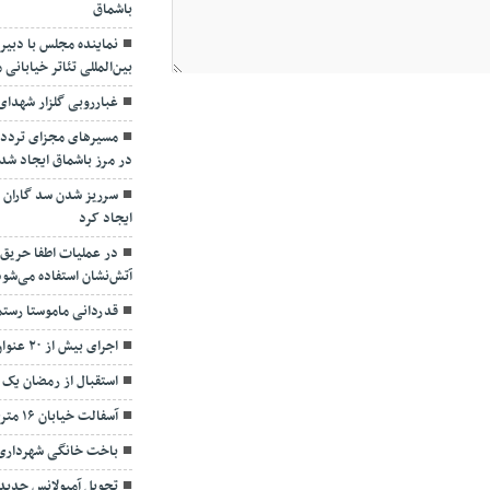
باشماق
نماینده مجلس با دبیر
بین‌المللی تئاتر خیابانی 
غبارروبی گلزار شهدای
مسیرهای مجزای تردد
در مرز باشماق ایجاد شد
سرریز شدن سد گاران ام
ایجاد کرد
در عملیات اطفا حریق 
آتش‌نشان استفاده می‌شود
قدردانی ماموستا رستمی
اجرای بیش از ۲۰ عنوان برنامه در هفته ارتش
استقبال از رمضان ی
آسفالت خیابان ۱۶ متری ساحلی فاز یک بهاران مریوان
باخت خانگی شهرداری 
تحویل آمبولانس جدید به ف