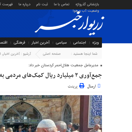
بازنشانی گذرواژه
تماس با ما
ثبت نام
درباره ما
فهرست کا
وضعیت آب و هوا
ویژه
اجتماعی
سیاسی
آخرین اخبار
فرهنگی
اقتص
شما اینجا هستید :
صفحه اصلی
آرشیو :
آخرین اخبار
,
ا
مدیرعامل جمعیت هلال‌احمر کردستان خبر داد:
جمع‌آوری ۲ میلیارد ریال کمک‌های مردمی به غزه و لبنان
ارسال
پرینت