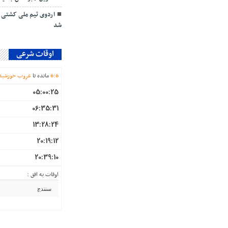
اردوی تیم ملی کشتی ف
شد
اوقات شرعی
6
:
6
مانده تا
غروب خورشید
05:00:25
06:35:31
13:28:24
20:19:12
20:39:10
اوقات به افق :