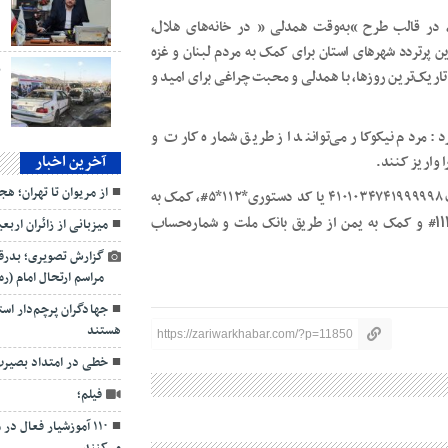
د
 در قالب طرح “به‌وقت همدلی ” در خانه‌های هلال،
پرتردد شهرهای استان برای کمک به مردم لبنان و غزه
ب
اریک‌ترین روزها، با همدلی و محبت چراغی برای امید و
د: مردم نیکوکار می‌توانند از طریق شماره کارت و
آخرین اخبار
 واریز کنند.
از مریوان تا تهران؛ ه
جلالی یادآور شد: کمک به غزه از طریق بانک مرکزی شماره‌حساب ۴۱۰۱۰۳۴۷۴۱۹۹۹۹۹۸ یا کد دستوری*۱۱۲*۵#، کمک به
۱۱
۱# و کمک به یمن از طریق بانک ملت و شماره‌حساب
میزبانی از زائران ارب
گزارش تصویری؛ بدرقه
مراسم ارتحال امام (ره
جهادگران پرچم‌دار اس
هستند
https://zariwarkhabar.com/?p=11850
خطی در امتداد بصیرت‌
فیلم؛
۱۱۰ آموزشیار فعال د