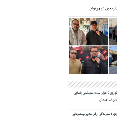
 اربعین در مریوان
توزیع ۵ هزار بسته معیشتی یلدایی
ین نیازمندان
هاد سازندگی رفع محرومیت‌زدایی