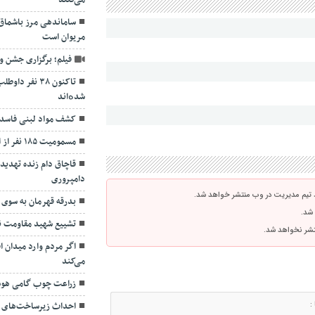
می‌کنند
ساماندهی مرز باشماق
مریوان است
فیلم؛ برگزاری جشن 
تاکنون ۳۸ نف
شدەاند
کشف مواد لبنی فاسد 
مسمومیت ۱۸۵ نفر از اهالی روستای کول دیواندره
قاچاق دام زنده تهدید
دامپروری
 تیم مدیریت در وب منتشر خواهد شد.
بدرقه قهرمان به سوی
 شد.
تشییع شهید مقاومت نم
نتشر نخواهد شد.
اگر مردم وارد میدان 
می‌کند
زراعت چوب گامی هوشم
احداث زیرساخت‌های د