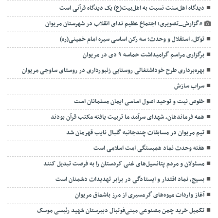
دیدگاه اهل‌سنت نسبت به اهل‌بیت(ع) یک دیدگاه قرآنی است
#گزارش_تصویری؛ اجتماع عظیم ندای انقلاب در شهرستان مریوان
توکل، استقلال و وحدت؛ سه رکن اساسی سیره امام خمینی(ره)
برگزاری مراسم گرامیداشت حماسه ۹ دی در مریوان
بهره‌برداری طرح خوداشتغالی روستایی زنبورداری در روستای ساوجی مریوان
سراب سازش
خلوص نیت و توحید اصول اساسی ایمان مسلمانان است
همه فرماندهان، شهدای سرآمد ما تربیت یافته مکتب قرآن بودند
تیم مریوان در مسابقات چندجانبه گلبال نایب قهرمان شد
هفته وحدت نماد همبستگی امت اسلامی است
مسئولان و مردم پتانسیل‌های غنی کردستان را به فرصت تبدیل کنند
بسیج، نماد اقتدار و ایستادگی در برابر تهدیدات دشمنان است
آغاز واردات میوه‌های گرمسیری از مرز باشماق مریوان
تکمیل خرید چمن مصنوعی مینی‌فوتبال دبیرستان شهید رئیسی موسک