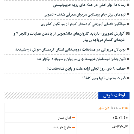
رسانه‌ها ابزار اصلی در جنگ‌های رژیم صهیونیستی
تیم‌های برتر جام روستایی مریوان معرفی شدند+ تصویر
میانگین فضای آموزشی کردستان کمتر از میانگین کشوری
گزارش تصویری؛ بازدید کاروان‌های دانشجویی از یادمان عملیات والفجر ۴ و
شهدای گمنام دریاچه زریبار
نونهالان مریوانی در مسابقات دوومیدانی استان کردستان خوش درخشیدند
آئین جشن نومعلمان شهرستانهای مریوان و سروآباد برگزار شد
حماسه ۹ دی، روز تجلی اراده ملت و پایان فتنه‌هاست!
قیمت مصوب تنها روی کاغذ!
اوقات شرعی
18
:
1
مانده تا
اذان ظهر
05:02:40
اذان صبح
06:37:03
طلوع خورشید