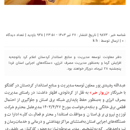
شناسه خبر : 9873 | تاریخ انتشار : ۲۷ تیر ۱۴۰۳ - ۲۳:۵۱ | 938 بازدید | تعداد دیدگاه
:
0
| ارسال توسط :
k h
دفتر معاونت توسعه مدیریت و منابع استاندار کردستان اعلام کرد باتوجه‌به
افزایش گرما و به‌منظور مدیریت مصرف انرژی، دستگاه‌های اجرایی استان فردا
پنجشنبه ۲۸ تیرماه، دورکار خواهند بود.
عبدالله رشیدی پور معاون توسعه مدیریت و منابع استاندار کردستان در گفتگو
با خبرنگار
«زریوار خبر»
به نقل از کردتودی، اظهار داشت: در راستای مدیریت
مصرف انرژی و به‌منظور حفظ پایداری شبکه برق استان و جلوگیری از احتمال
قطعی برق خانگی و بنابه‌درخواست مورخ ۱۴۰۳/۴/۲۷ مدیرعامل محترم شرکت
توزیع نیروی برق استان و موافقت استاندار محترم فعالیت کلیه ادارات و
دستگاه‌های اجرایی استان به‌استثنای مراکز بهداشتی و درمانی و خدمات‌رسان و
نیز واحدهایی که به تشخیص مدیر مربوطه نیاز به حضور کارکنان می‌باشد، در