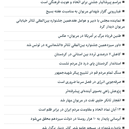
مراسم پیرشالیار جشنی برای اتحاد و هویت فرهنگی است
غبارروبی گلزار شهدای مریوان به مناسبت هفته بسیج
نماینده مجلس با دبیر و عوامل هفدهمین جشنواره بین‌المللی تئاتر خیابانی
مریوان دیدار کرد
طنین فریاد مرگ بر آمریکا در مریوان+ عکس
داور سیزدهمین جشنواره بین‌المللی تئاتر «الشعانبی» در تونس شد
کاهش ۷ درصدی تردد بین استانی در کردستان
استاندار کردستان پای درد دل مردم نشست
سنگ تمام مردم قم در تشییع پیکر شهیدجمهور
صرفه‌جویی انرژی در فصل سرما ضروری است
پژوهش راهی به‌سوی آینده‌ای پیشرفته‌تر
انفجار تانکر حاوی نفت در مریوان مهار شد
۱۳ آبان نماد اتحاد و مقاومت مردم ایران در برابر ظلم است
آبرسانی پایدار به ۱۰ هزار روستا در دولت سیزدهم محقق می‌شود
یادواره شهداء در مسجد جامع شهر کانی‌دینار برگزار شد