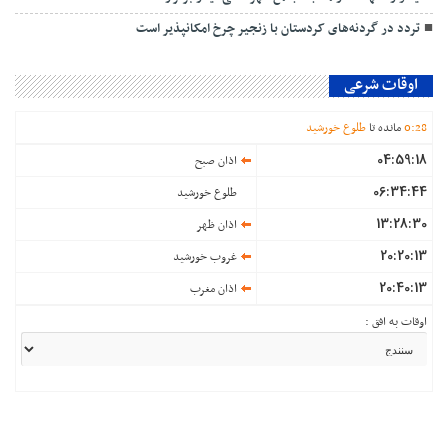
تردد در گردنه‌های کردستان با زنجیر چرخ امکانپذیر است
اوقات شرعی
28
:
0
مانده تا
طلوع خورشید
04:59:18
اذان صبح
06:34:44
طلوع خورشید
13:28:30
اذان ظهر
20:20:13
غروب خورشید
20:40:13
اذان مغرب
اوقات به افق :