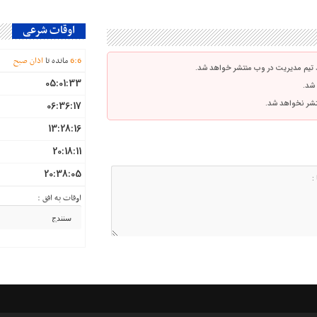
اوقات شرعی
6
:
6
مانده تا
اذان صبح
 تیم مدیریت در وب منتشر خواهد شد.
05:01:33
 شد.
نتشر نخواهد شد.
06:36:17
13:28:16
20:18:11
20:38:05
اوقات به افق :