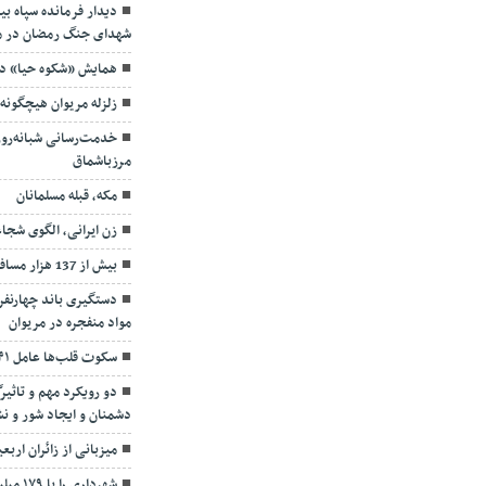
دیدار فرمانده سپاه ب
شهدای جنگ رمضان در م
همایش «شکوه حیا» در 
زلزله مریوان هیچگون
خدمت‌رسانی شبانه‌روز
مرزباشماق
مکه، قبله مسلمانان
زن ایرانی، الگوی شجا
بیش از 137 هزار مسافر نوروزی به مریوان وارد شدند
دستگیری باند چهارنفر
مواد منفجره در مریوان
سکوت قلب‌ها عامل ۴۱ درصد مرگ مردان
دو رویکرد مهم و تاثیر
دشمنان و ایجاد شور و 
میزبانی از زائران ارب
شهرداری را با ۱۷۹ میلیارد تومان بدهی تحویل گرفتم