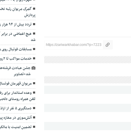
گمرک مریوان رتبه ن
پردازش
تردد بیش از ۹۴ هزار زائر از مرز باشماق مریوان
هیچ اغماضی در برابر 
شد
https://zariwarkhabar.com/?p=7223
مسابقات فوتبال روی می
خدمات مواکب تا ۲روز پس از اربعین ادامه دارد
جشن عبادت فرشته‌های 
شد+تصاویر
مریوان قهرمان فوتسال
وعده استاندار برای ر
تلفن همراه روستای دله‌م
دستگیری ۵ نفر از اراذل و اوباش در شهرستان
آتش‌سوزی در مغازه پی
تضمین امنیت با مالکی