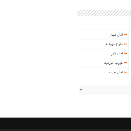
اذان صبح
طلوع خورشید
اذان ظهر
غروب خورشید
اذان مغرب