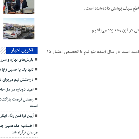
د
ب
ی در این محدوده می‌باشیم.
آخرین اخبار
رئیس اداره راهداری وحمل ونقل جاده‌ای مریوان اظهار داشت: امید است در سال آینده بتوانیم با تخصیص اعتبار ۱۵
بارش‌های بهاره و سرریزشدن ۸ سد 
تنها یک یا حسین (ع) 
درخشش تیم مریوان در
امید دوباره در دل خان
رمضان فرصت بازگشت به
است
آیین نواختن زنگ ایثا
اختتامیه هفدهمین جشنو
مریوان برگزار شد