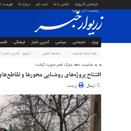
بازنشانی گذرواژه
تماس با ما
ثبت نام
درباره ما
فهرست کا
وضعیت آب و هوا
ویژه
اجتماعی
سیاسی
آخرین اخبار
فرهنگی
اقتص
شما اینجا هستید :
صفحه اصلی
آرشیو :
آخرین اخبار
,
ا
به مناسبت دهه مبارک فجر صورت گرفت؛
افتتاح پروژه‌های روشنایی محورها و تقاطع‌ها
ارسال
پرینت