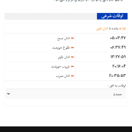
اوقات شرعی
10
:
6
مانده تا
اذان ظهر
05:03:47
اذان صبح
06:37:49
طلوع خورشید
13:27:59
اذان ظهر
20:16:04
غروب خورشید
20:35:53
اذان مغرب
اوقات به افق :