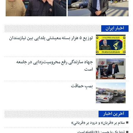
اخبار ایران
توزیع ۵ هزار بسته معیشتی یلدایی بین نیازمندان
جهاد سازندگی رفع محرومیت‌زدایی در جامعه
است
بمبِ حماقت
آخرین اخبار
سلام بر «قربان» و درود بر «قربانی»
تنها یک یا حسین (ع) فاصله است