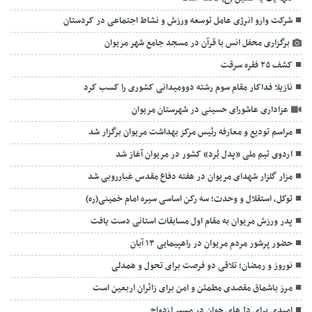
شرکت وارو انرژی عامل توسعه ورزش و نشاط اجتماعی در کردستان
برگزاری محفل انس با قرآن در مسجد جامع شهر مریوان
کشف ۲۵ فقره سرقت
نازیلا فداکار مقام سوم رشته دوومیدانی کشوری را کسب کرد
عزاداری عاشورای حسینی در شهرستان مریوان
مراسم تودیع و معارفه رئیس مرکز بهداشت مریوان برگزار شد
اردوی تیم ملی «پدل بُرد» کشور در مریوان آغاز شد
مزار گلزار شهدای مریوان در هفته دفاع مقدس غبارروبی شد
توکل، استقلال و وحدت؛ سه رکن اساسی سیره امام خمینی(ره)
پدر ورزش مریوان به مقام اول مسابقات استانی دست یافت
حضور پرشور مردم مریوان در راهپیمایی ۱۳ آبان
نوروز و رمضان؛ تلاقی دو فرصت برای تحول و همدلی
مرز باشماق مقصدی مطمئن و امن برای زائران اربعین است
امیدی برای دل‌های جوان در مسیر ازدواج