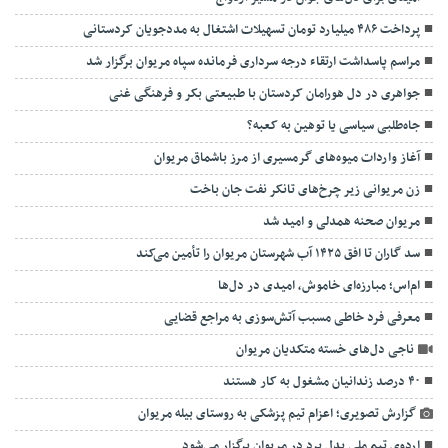
پرداخت ۴۸۶ میلیارد تومان تسهیلات اشتغال به مددجویان کردستانی
مراسم پاسداشت ارتقاء درجه سرداری فرمانده سپاه مریوان برگزار شد
جواهری در دل هورامان کردستان با طبیعتی بکر و فرهنگی غنی
جاه‌طلبی سیاسی یا توهین به کعبه؟
آغاز واردات میوه‌های گرمسیری از مرز باشماق مریوان
زن مریوانی زیر چرخ‌های تانکر نفت جان باخت
مریوان صحنه همدلی و امید شد
سد گاران تا افق ۱۴۲۵ آب شهرستان مریوان را تأمین می‌کند
ام‌اس؛ مبارزه‌ای خاموش، امیدی در دل‌ها
معرفی فرد خاطی مسبب آتش‌سوزی به مراجع قضایی
ناجی دل‌های خسته متکدیان مریوان
۴۰ درصد زندانیان مشغول به کار هستند
گزارش تصویری؛ اعزام تیم پزشکی به روستای بیله مریوان
اردوی تیم ملی پدل برد در مریوان برگزار می‌شود