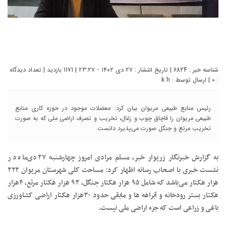
شناسه خبر : 6824 | تاریخ انتشار : ۲۷ دی ۱۴۰۲ - ۲۳:۲۷ | 1171 بازدید | تعداد دیدگاه
:
0
| ارسال توسط :
k h
رئیس منابع طبیعی مریوان بیان کرد: معضلات موجود در حوزه کاری منابع
طبیعی مریوان را قاچاق چوب و زغال، تخریب و تصرف اراضی ملی که به صورت
تخریب مرتع و جنگل صورت می‌پذیرد دانست.
به گزارش خبرنگار زریوار خبر، مسلم مرادی امروز چهارشنبه ۲۷ دی‌ماه در
نشست خبری با اصحاب رسانه اظهار کرد: مساحت کلی شهرستان مریوان ۲۲۲
هزار هکتار می‌باشد که شامل ۹۵ هزار هکتار جنگل، ۹۳ هزار هکتار مرتع، ۴هزار
هکتار بستر رودخانه و آبراهه ها و مابقی حدود ۳۰هزار هکتار اراضی کشاورزی
باغی و زراعی است که جزء اراضی ملی نیست.