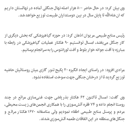
وی بیان کرد: در حال حاضر ۸۰۰ هزار اصله نهال جنگلی آماده در نهالستان داریم
که ان شاءاللّه تا پایان سال در بین دوستداران طبیعت توزیع خواهد شد.
رئیس منابع طبیعی مریوان اذعان کرد: در حوزه گیاهپزشکی که بخش دیگری از
کار جنگل می‌باشد، امسال توانستیم ۹۰ هکتار عملیات گیاهپزشکی در رابطه با
مبارزه با آفت جوانه خوار بلوط و آفت لورانتوس را به سرانجام برسانیم.
مرادی افزود: در راستای ایجاد انگیزه ۲۰ پکیج تنور گازی میان روستائیان حاشیه
توزیع گردید تا از درختان جنگلی جهت سوخت استفاده نشود.
وی گفت: امسال تاکنون ۶۲ هکتار بذرپاشی جهت غنی‌سازی مراتع در چند
روستا انجام داده و ۷۴ فقره آتش‌سوزی را با همکاری انجمن‌های زیست محیطی،
مردم و پرسنل منابع طبیعی اطفاء نمودیم ولی متاسفانه ۱۶۷۰ هکتار مراتع و
جنگل‌های منطقه در این اتفاقات طعمه آتش‌سوزی شدند‌.