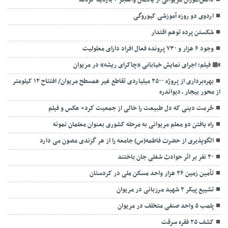
دانش‌آموزان مریوانی از یادمان والفجر ۴ بازدید کردند
اردوی دو روزه آموزشی کیوروگی
شکستن پرده توهم اقتدار
وجود ۶ هزار و ۷۳۰ پرونده فعال افراد دارای معلولیت
فیلم؛ اجرای نمایش خیابانی «چاکرای ریشه» در مریوان
بهره‌برداری از پروژه ۲۵۰۰ میلیاردی تقاطع غیر همسطح مریوان/ افتتاح ۱۲ کیلومتر
از محور بیجار ـ دیواندره
حُرمت دینی که دل طبیعت را خالی از جمعیت کرد+ عکس و فیلم
راه یافتن دو معلم مریوانی به مرحله کشوری بعنوان معلمان نمونه
الگوپذیری از حضرت فاطمه(س) جامعه را از هر گزندی مصون می دارد
۲۰ نفر بر اثر حوادث شغلی جان باختند
تأمین زمین ۲۶ هزار واحد مسکن ملی در کردستان
تشييع پیکر ۲ شهید مرزبانی در مریوان
پلمب ۵ واحد صنفی متخلف در مریوان
کشف ۲۵ فقره سرقت