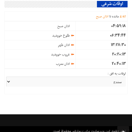
اوقات شرعی
67
:
4
مانده تا
اذان صبح
04:59:18
اذان صبح
06:34:44
طلوع خورشید
13:28:30
اذان ظهر
20:20:13
غروب خورشید
20:40:13
اذان مغرب
اوقات به افق :
تمام حقوق این وب سایت برای زریوارخبر محفوظ است.