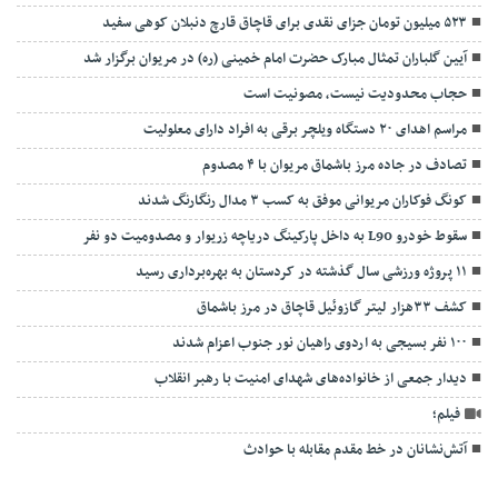
۵۲۳ میلیون تومان جزای نقدی برای قاچاق قارچ دنبلان کوهی سفید
آیین گلباران تمثال مبارک حضرت امام خمینی (ره) در مریوان برگزار شد
حجاب محدودیت نیست، مصونیت است
مراسم اهدای ۲۰ دستگاه ویلچر برقی به افراد دارای معلولیت
تصادف در جاده مرز باشماق مریوان با ۴ مصدوم
کونگ فوکاران مریوانی موفق به کسب ۳ مدال رنگارنگ شدند
سقوط خودرو L90 به داخل پارکینگ دریاچه زریوار و مصدومیت دو نفر
۱۱ پروژه ورزشی سال گذشته در کردستان به بهره‌برداری رسید
کشف ۳۳هزار لیتر گازوئیل قاچاق در مرز باشماق
۱۰۰ نفر بسیجی به اردوی راهیان نور جنوب اعزام شدند
دیدار جمعی از خانواده‌های شهدای امنیت با رهبر انقلاب
فیلم؛
آتش‌نشانان در خط مقدم مقابله با حوادث