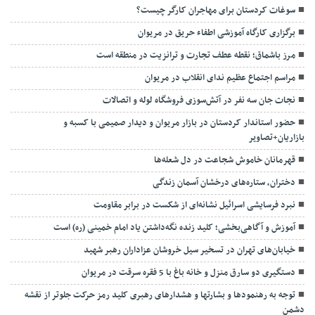
سوغات کردستان برای مهاجران کارگر چیست؟
برگزاری کارگاه آموزشی اطفاء حریق در مریوان
مرز باشماق؛ نقطه عطف تجارت و ترانزیت در منطقه است
مراسم اجتماع عظیم ندای انقلاب در مریوان
نجات جان سه نفر در آتش‌سوزی فروشگاه لوله و اتصالات
حضور استاندار کردستان در بازار مریوان و دیدار صمیمی با کسبه و
بازاریان+تصاویر
قهرمانان خاموش شجاعت در دل شعله‌ها
دختران، ستاره‌های درخشان آسمان زندگی
نبرد فرسایشی اسرائیل نشانه‌ای از شکست در برابر مقاومت
آموزش و آگاهی‌بخشی؛ کلید زنده نگه‌داشتن یاد امام خمینی (ره) است
خیابان‌های تهران در تسخیر سیل خروشان عزاداران رهبر شهید
دستگیری دو سارق منزل و خانه باغ با 5 فقره سرقت در مریوان
توجه به رهنمودها و بشارتها و هشدارهای رهبری کلید رمز حرکت جلوتر از نقشه
دشمن