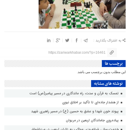
به اشتراک بگذارید :
https://zariwarkhabar.com/?p=16461
برچسب ها
این مطلب بدون برچسب می باشد.
نوشته های مشابه
تمسک به قرآن و سنت، راه ماندگاری در مسیر پیامبر(ص) است
از هشدار جاده‌ای تا تأکید بر اخلاق نبوی
پیوند خون شهدا و عشق به حسین (ع) در مسیر راهبری شهید
پیاده‌روی جاماندگان اربعین در مریوان
خدمت‌رسانی شبانه‌روزی مواکب به زائران اربعین در مرزباشماق