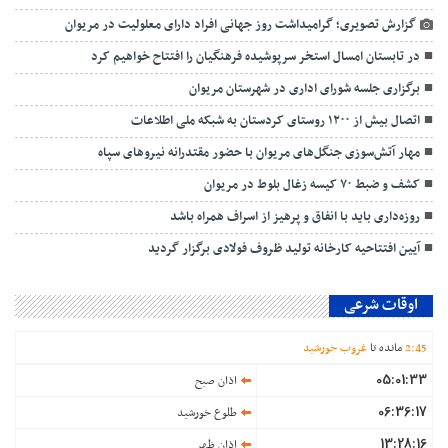
گزارش تصویری؛ گرامیداشت روز جهانی افراد دارای معلولیت در مریوان
در تابستان امسال استخر سرپوشیده فرهنگیان را افتتاح خواهیم کرد
برگزاری جلسه شورای اداری در شهرستان مریوان
اتصال بیش از ۱۲۰۰ روستای کردستان به شبکه ملی اطلاعات
مهار آتش‌سوزی جنگل‌های مریوان با حضور مقتدرانه نیروهای سپاه
کشف و ضبط ۷۰ کیسه زغال بلوط در مریوان
روزه‌داری باید با انفاق و پرهیز از اسراف همراه باشد
آیین افتتاحیه کارخانه تولید ظروف فولادی برگزار گردید
اوقات شرعی
45
:
2
مانده تا
غروب خورشید
05:01:33
اذان صبح
06:36:17
طلوع خورشید
13:28:16
اذان ظهر