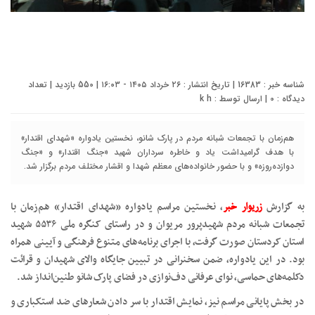
شناسه خبر : 16383 | تاریخ انتشار : ۲۶ خرداد ۱۴۰۵ - ۱۶:۰۳ | 550 بازدید | تعداد
دیدگاه :
0
| ارسال توسط :
k h
هم‌زمان با تجمعات شبانه مردم در پارک شانو، نخستین یادواره «شهدای اقتدار»
با هدف گرامیداشت یاد و خاطره سرداران شهید «جنگ اقتدار» و «جنگ
دوازده‌روزه» و با حضور خانواده‌های معظم شهدا و اقشار مختلف مردم برگزار شد.
به گزارش
زریوار خبر
، نخستین مراسم یادواره «شهدای اقتدار» هم‌زمان با
تجمعات شبانه مردم شهیدپرور مریوان و در راستای کنگره ملی ۵۵۳۶ شهید
استان کردستان صورت گرفت، با اجرای برنامه‌های متنوع فرهنگی و آیینی همراه
بود. در این یادواره، ضمن سخنرانی در تبیین جایگاه والای شهیدان و قرائت
دکلمه‌های حماسی، نوای عرفانی دف‌نوازی در فضای پارک شانو طنین‌انداز شد.
در بخش پایانی مراسم نیز، نمایش اقتدار با سر دادن شعارهای ضد استکباری و