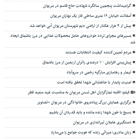
گرامیداشت پنجمین سالگرد شهادت حاج قاسم در مریوان
آسفالت خیابان ۱۶ متری ساحلی فاز یک بهاران مریوان
بیش از ۴ هزار هکتار از اراضی دیم شهرستان مریوان آبی خواهد شد
مسیرهای مجزای تردد خودروهای حامل محصولات غذایی در مرز باشماق ایجاد
شد
مردم تعیین‌کننده کیفیت انتخابات هستند
پیش‌بینی افزایش ۱۰۰ درصدی زائران اربعین از مرز باشماق
تیمار و رهاسازی سارگپه زخمی در سروآباد
امنیت پایدار با جانفشانی شهدا تحقق یافته است
فیلم؛ اقامه نمازگزاران اهل تسنن مریوان به مناسبت عید سعید فطر
برگزاری همایش بزرگ پیاده‌روی خانوادگی در مریوان +تصاویر
بسیج با خون شهدا زنده مانده و باید قدردان آن باشیم
دستگیری عاملان تیراندازی در مریوان
زبان مادری؛ میراثی زنده که هویت جوامع را می‌سازد