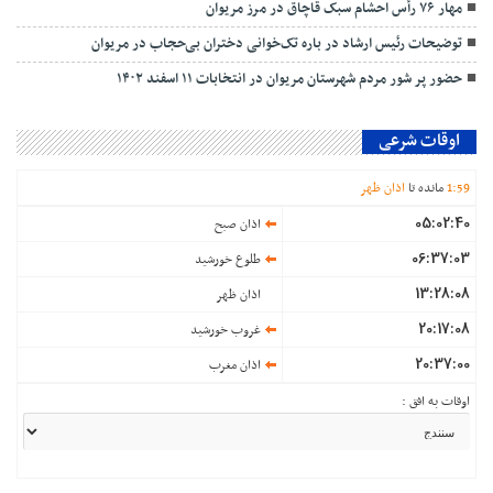
مهار ۷۶ رأس احشام سبک قاچاق در مرز مریوان
توضیحات رئیس ارشاد در باره تک‌خوانی دختران بی‌حجاب در مریوان
حضور پر شور مردم شهرستان مریوان در انتخابات ۱۱ اسفند ۱۴۰۲
اوقات شرعی
59
:
1
مانده تا
اذان ظهر
05:02:40
اذان صبح
06:37:03
طلوع خورشید
13:28:08
اذان ظهر
20:17:08
غروب خورشید
20:37:00
اذان مغرب
اوقات به افق :