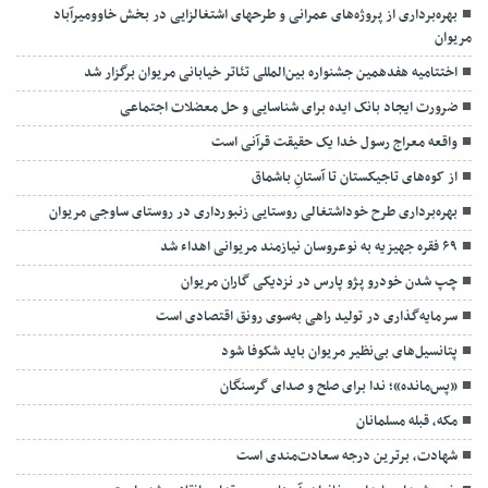
بهره‌برداری از پروژه‌های عمرانی و طرحهای اشتغالزایی در بخش خاوومیرآباد
مریوان
اختتامیه هفدهمین جشنواره بین‌المللی تئاتر خیابانی مریوان برگزار شد
ضرورت ایجاد بانک ایده برای شناسایی و حل معضلات اجتماعی
واقعه معراج رسول خدا یک حقیقت قرآنی است
از کوه‌های تاجیکستان تا آستانِ باشماق
بهره‌برداری طرح خوداشتغالی روستایی زنبورداری در روستای ساوجی مریوان
۶۹ فقره جهیزیه به نوعروسان نیازمند مریوانی اهداء شد
چپ شدن خودرو پژو پارس در نزدیکی گاران مریوان
سرمایه‌گذاری در تولید راهی به‌سوی رونق اقتصادی است
پتانسیل‌های بی‌نظیر مریوان باید شکوفا شود
«پس‌مانده»؛ ندا برای صلح و صدای گرسنگان
مکه، قبله مسلمانان
شهادت، برترین درجه سعادت‌مندی است