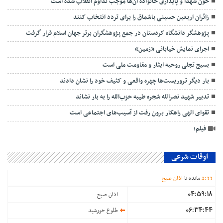
خون شهدا و پایداری خانواده آن‌ها موجب تداوم انقلاب شده است
زائران اربعین حسینی باشماق را برای تردد انتخاب کنند
پژوهشگر دانشگاه کردستان در جمع پژوهشگران برتر جهان اسلام قرار گرفت
اجرای نمایش خیابانی «زمین»
بسیج تجلی روحیه ایثار و مقاومت ملی است
بار دیگر تروریست‌ها چهره واقعی و کثیف خود را نشان دادند
تدبیر شهید نصرالله شجره طیبه حزب‌الله را به بار نشاند
تقوای الهی راهکار برون رفت از آسیب‌های اجتماعی است
فیلم؛
اوقات شرعی
33
:
2
مانده تا
اذان صبح
04:59:18
اذان صبح
06:34:44
طلوع خورشید