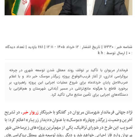
شناسه خبر : 16330 | تاریخ انتشار : ۱۲ خرداد ۱۴۰۵ - ۱۲:۱۱ | 681 بازدید | تعداد دیدگاه
:
0
| ارسال توسط :
k h
فرماندار مریوان با تأکید بر توقف روند معطل شدن توسعه شهری در چرخه
بروکراسی اداری، از آغاز قریب‌الوقوع پروژه زیرگذر موسک خبر داد و با اعلام
ضرب‌الاجل پایان خردادماه برای شروع عملیات اجرایی این پروژه راهبردی، بر
برخورد قاطع با هرگونه مانع‌تراشی در مسیر آبادانی شهرستان و هم‌افزایی با
دستگاه‌های اجرایی برای تأمین منابع مالی تأکید کرد.
نژاد جهانی فرماندار شهرستان مریوان در گفتگو با خبرنگار
زریوار خبر
، در تشریح
آخرین وضعیت زیرگذر چهارراه «موسک» با عنوان «دیدار زریبار» اعلام کرد: با
تصویب این طرح در شورای ترافیک، یکی از مهم‌ترین پروژه‌های زیرساختی شهر
مریوان وارد فاز اجرایی خواهد شد و دیگر روند توسعه شهر معطل بروکراسی‌های