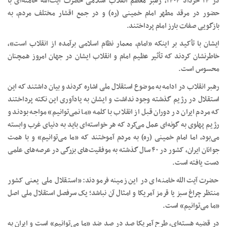
در ۱۴ خرداد ۱۴۰۴، رهبر معظم انقلاب اسلامی حضرت آیت‌الله خامنه‌ای با
حضور در مرقد مطهر امام خمینی (ره) و در جمع اقشار مختلف مردم، به
بازگویی صفات بارز امام پرداختند.
ایشان با تأکید بر اینکه «امام، معمار نظام اسلامی برآمده از انقلاب است»،
خاطرنشان کردند که تأثیر عظیم امام و انقلاب ایشان در جهان امروز همچنان
محسوس است.
رهبر انقلاب در ادامه به موضوع استقلال ملی اشاره کردند و بیان داشتند که این
استقلال در رژیم گذشته وجود نداشت و ایشان به یادآوری این نکته پرداختند
که مردم ایران در دوران قبل از انقلاب با کلمه «ما نمی‌توانیم» مواجه بودند و
رژیم پهلوی به گونه‌ای عمل می‌کرد که هر خواسته‌ای باید به دنیای غرب وابسته
می‌بود، اما امام خمینی (ره) به مردم آموختند که «ما می‌توانیم» و با همت
جوانان ایران، کشور در ۴۰ سال گذشته به موفقیت‌های بزرگی در عرصه‌های علمی
دست یافته است.
حضرت آیت‌الله خامنه‌ای در این زمینه فرمودند: «استقلال ملی یعنی کشور
منتظر چراغ سبز یا قرمز آمریکا و امثال آن نباشد؛ یک سرفصل استقلال ملی اصل
«ما می‌توانیم» است.
در قضیه هسته‌ای، طرح آمریکا صد در صد ضد «ما می‌توانیم» است و ایران به