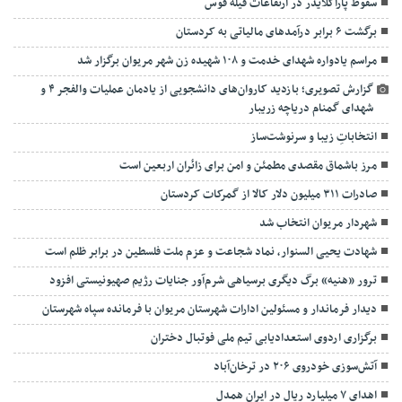
سقوط پاراگلایدر در ارتفاعات فیله قوس
برگشت ۶ برابر درآمدهای مالیاتی به کردستان
مراسم یادواره شهدای خدمت و ۱۰۸ شهیده زن شهر مریوان برگزار شد
گزارش تصویری؛ بازدید کاروان‌های دانشجویی از یادمان عملیات والفجر ۴ و
شهدای گمنام دریاچه زریبار
انتخاباتِ زیبا و سرنوشت‌ساز
مرز باشماق مقصدی مطمئن و امن برای زائران اربعین است
صادرات ۳۱۱ میلیون دلار کالا از گمرکات کردستان
شهردار مریوان انتخاب شد
شهادت یحیی السنوار، نماد شجاعت و عزم ملت فلسطین در برابر ظلم است
ترور «هنیه» برگ دیگری برسیاهی شرم‌آور جنایات رژیم صهیونیستی افزود
دیدار فرماندار و مسئولین ادارات شهرستان مریوان با فرمانده سپاه شهرستان
برگزاری اردوی استعدادیابی تیم ملی فوتبال دختران
آتش‌سوزی خودروی ۲۰۶ در ترخان‌آباد
اهدای ۷ میلیارد ریال در ایران همدل