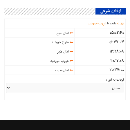
اوقات شرعی
33
:
0
مانده تا
غروب خورشید
05:02:40
اذان صبح
06:37:03
طلوع خورشید
13:28:08
اذان ظهر
20:17:08
غروب خورشید
20:37:00
اذان مغرب
اوقات به افق :