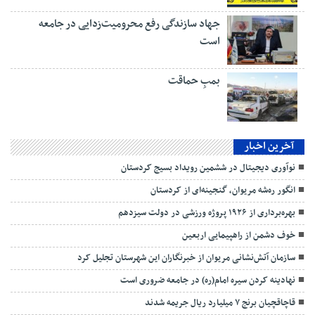
جهاد سازندگی رفع محرومیت‌زدایی در جامعه
است
بمبِ حماقت
آخرین اخبار
نوآوری دیجیتال در ششمین رویداد بسیج کردستان
انگور ره‌شه مریوان، گنجینه‌ای از کردستان
بهره‌برداری از ۱۹۲۶ پروژه ورزشی در دولت سیزدهم
خوف دشمن از راهپیمایی اربعین
سازمان آتش‌نشانی مریوان از خبرنگاران این شهرستان تجلیل کرد
نهادینه کردن سیره امام(ره) در جامعه ضروری است
قاچاقچیان برنج ۷ میلیارد ریال جریمه شدند