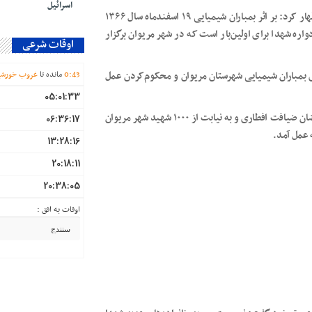
اسرائیل
هانا منوچهری رئیس اداره بنیاد شهید و امور ایثارگران مریوان اظهار کرد: بر اثر بمباران شیمیایی ۱۹ اسفندماه سال ۱۳۶۶
ین یادواره شهدا برای اولین‌بار است که در شهر مریوان برگزار
اوقات شرعی
43
:
0
مانده تا
غروب خورشی
ای بمباران شیمیایی شهرستان مریوان و محکوم‌کردن عمل
05:01:33
منوچهری در پایان گفت: در این مراسم به مناسبت ماه مبارک رمضان ضیافت افطاری و به نیابت از ۱۰۰۰ شهید شهر مریوان
06:36:17
ه عمل آمد.
13:28:16
20:18:11
20:38:05
اوقات به افق :