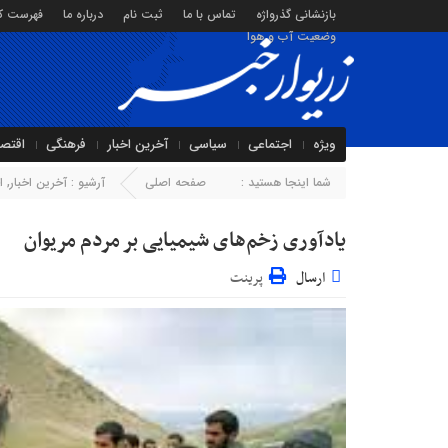
بازنشانی گذرواژه
تماس با ما
ثبت نام
درباره ما
فهرست کا
وضعیت آب و هوا
ویژه
اجتماعی
سیاسی
آخرین اخبار
فرهنگی
اقتص
شما اینجا هستید :
صفحه اصلی
آرشیو :
آخرین اخبار
,
ا
یادآوری زخم‌های شیمیایی بر مردم مریوان
ارسال
پرینت