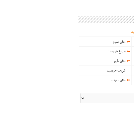
د
اذان صبح
طلوع خورشید
اذان ظهر
غروب خورشید
اذان مغرب