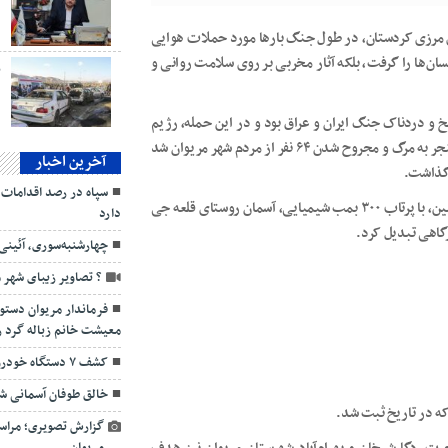
د
ی مرزی کردستان، در طول جنگ بارها مورد حملات هوایی
سان‌ها را گرفت، بلکه آثار مخربی بر روی سلامت روانی و
ب
 اسفندماه ۱۳۶۳، یکی از حوادث تلخ و دردناک جنگ ایران و عراق بود و در این حمله، رژیم
بعثی عراق از گازهای شیمیایی علیه غیرنظامیان استفاده کرد که منجر به مرگ و مجروح شدن ۶۴ نفر از مردم شهر مریوان شد
آخرین اخبار
 گذاشت.
سپاه در رصد اقدامات
در تاریخ ۲۵ اسفند ۱۳۶۶، رژیم بعث عراق به فرماندهی صدام حسین، با پرتاب ۳۰۰ بمب شیمیایی، آسمان روستای قلعه جی
دارد
رگاهی تبدیل کرد.
چهارشنبه‌سوری، آئینی
? تصاویر زیبای شهر م
فرماندار مریوان دست
معیشت خانم زباله گرد ر
کشف ۷ دستگاه خودرو و موتورسیکلت سرقتی در مریوان
خالق طوفان آسمانی ش
که در تاریخ ثبت شد.
گزارش تصویری؛ مراسم