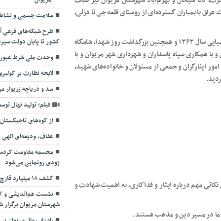
ار، کانی دینار، هجرت، دگا شیخان و بهرام‌آباد شهرستان مریوان نیز هدف
مریوان
ردین همان سال، رژیم بعث عراق با بمباران گسترده‌ای از روستای قلعه جی تا دزلی،
سلامت جسمی و نشاط ک
طرح شبکه‌های فرعی آ
در این راستا یادواره شهدایی برای اولین‌بار به مناسبت بمباران شیمیایی سال ۱۳۶۳ و همچنين بزرگداشت روز شهدا، شامگاه
کشور تا پایان دولت سیز
رگران و با همکاری سپاه پاسداران و شهرداری شهر مریوان و با
وحدت ملی شرط عبور 
مور ایثارگران و جمعی از مسئولان و خانواده‌های شهید،
لایحه نظارت بر کولبری
ردید.
سد و دریاچه زریوار م
فیلم؛ تولید نهال توس
از کوه‌های تاجیکستان ت
عفاف، ودیعه‌ای الهی
مجسمه مقاومت کردستان
زودی رونمایی می‌شود
کشف ۱۸ میلیارد قارچ ترافل قاچاق در مرز مریوان
 نکاتی مهم درباره ایثار و فداکاری، به اهمیت شهادت و
نشست هم‌اندیشی و کار
شهرستان مریوان برگزار ش
ه ما در مسیر دین و مذهب هستند.
راه یاب ملل مریوان بر 