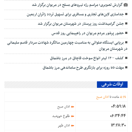
گزارش تصویری؛ مراسم رژه نیروهای مسلح در مریوان برگزار شد
جداسازی لاین‌های تجاری و مسافری برای تسهیل تردد زائران اربعین
جشن گرامیداشت روز پرستار در شهرستان مریوان برگزار شد
حضور پرشور مردم مریوان در راهپیمایی روز قدس
برپایی ایستگاه صلواتی به مناسبت چهارمین سالگرد شهادت سردار قاسم سلیمانی
در شهرستان مریوان
کشف ۱۲۰۰ لیتر انواع سوخت قاچاق در مرز باشماق
مهلت 10 روزه برای بازنگری طرح ساماندهی مرز باشماق
اوقات شرعی
71
:
4
مانده تا
اذان صبح
04:59:18
اذان صبح
06:34:44
طلوع خورشید
13:28:30
اذان ظهر