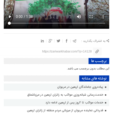
به اشتراک بگذارید :
https://zariwarkhabar.com/?p=14128
برچسب ها
این مطلب بدون برچسب می باشد.
نوشته های مشابه
پیاده‌روی جاماندگان اربعین در مریوان
خدمت‌رسانی شبانه‌روزی مواکب به زائران اربعین در مرزباشماق
خدمات مواکب تا ۲روز پس از اربعین ادامه دارد
قدردانی نماینده مریوان از میزبانی مردم منطقه از زائران اربعین