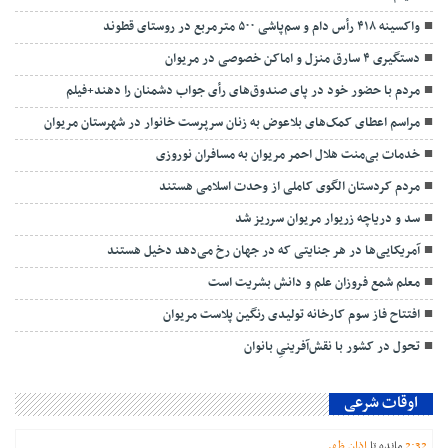
واکسینه ۴۱۸ رأس دام و سم‌پاشی ۵۰۰ مترمربع در روستای قطوند
دستگیری ۴ سارق منزل و اماکن خصوصی در مریوان
مردم با حضور خود در پای صندوق‌های رأی جواب دشمنان را دهند+فیلم
مراسم اعطای کمک‌های بلاعوض به زنان سرپرست خانوار در شهرستان مریوان
خدمات بی‌منت هلال احمر مریوان به مسافران نوروزی
مردم کردستان الگوی کاملی از وحدت اسلامی هستند
سد و دریاچه زریوار مریوان سرریز شد
آمریکایی‌ها در هر جنایتی که در جهان رخ می‌دهد دخیل هستند
معلم شمع فروزان علم و دانش بشریت است
افتتاح فاز سوم کارخانه تولیدی رنگین پلاست مریوان
تحول در کشور با نقش‌آفرینیِ بانوان
اوقات شرعی
32
:
2
مانده تا
اذان ظهر