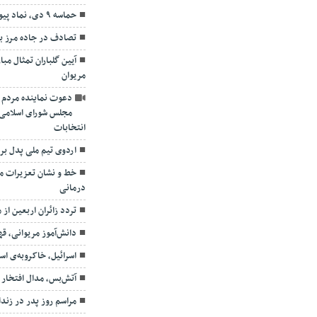
حماسه ۹ دی، نماد پیوند ملت ایران با ولی فقیه است
تصادف در جاده مرز باشماق
آیین گلباران تمثال مب
مریوان
دعوت نماینده مردم ش
مجلس شورای اسلامی
انتخابات
اردوی تیم ملی پدل برد
خط و نشان تعزیرات مری
درمانی
تردد زائران اربعین از 
دانش‌آموز مریوانی، ق
اسرائیل، خاکروبه‌ی ا
آتش‌بس، مدال افتخار
مراسم روز پدر در زندا