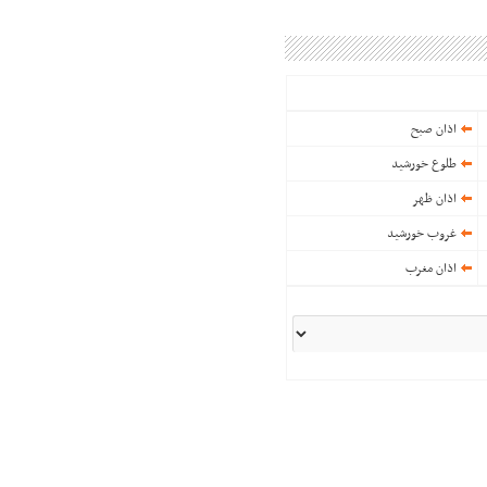
اذان صبح
طلوع خورشید
اذان ظهر
غروب خورشید
اذان مغرب