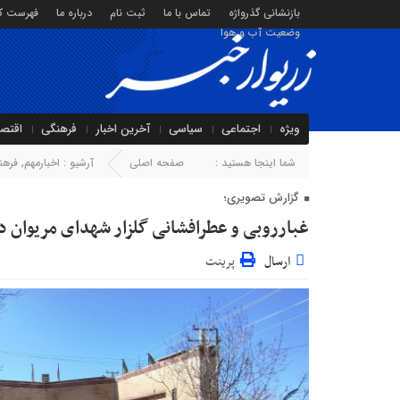
بازنشانی گذرواژه
تماس با ما
ثبت نام
درباره ما
فهرست کا
وضعیت آب و هوا
ویژه
اجتماعی
سیاسی
آخرین اخبار
فرهنگی
اقتص
شما اینجا هستید :
صفحه اصلی
آرشیو :
اخبارمهم
,
فرهن
گزارش تصویری؛
غبارروبی و عطرافشانی گلزار شهدای مریوان د
ارسال
پرینت