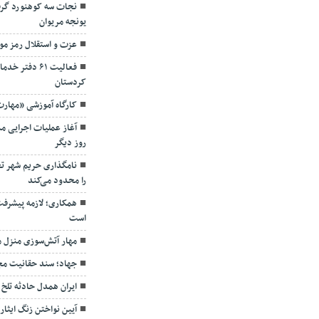
نجات سه کوهنورد گرفت
یونجه مریوان
عزت و استقلال رمز مو
فعالیت ۶۱ دف
کردستان
کارگاه آموزشی «مهارت
روز دیگر
نامگذاری حریم شهر ت
را محدود می‌کند
همکاری؛ لازمه پیشرفت
است
مهار آتش‌سوزی منزل 
جهاد؛ سند حقانیت مج
ایران همدل حادثه تلخ
آیین نواختن زنگ ایثا