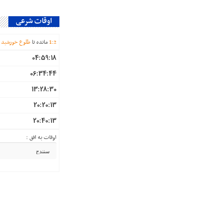
اوقات شرعی
2
:
1
مانده تا
طلوع خورشید
04:59:18
06:34:44
13:28:30
20:20:13
20:40:13
اوقات به افق :