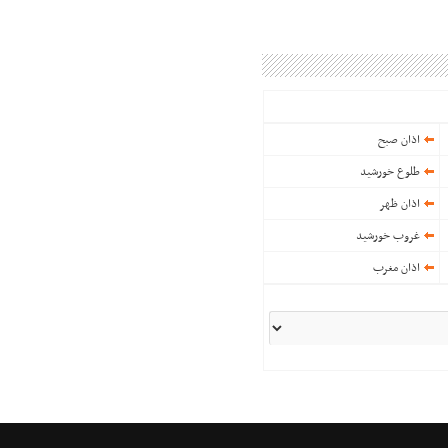
اذان صبح
طلوع خورشید
اذان ظهر
غروب خورشید
اذان مغرب