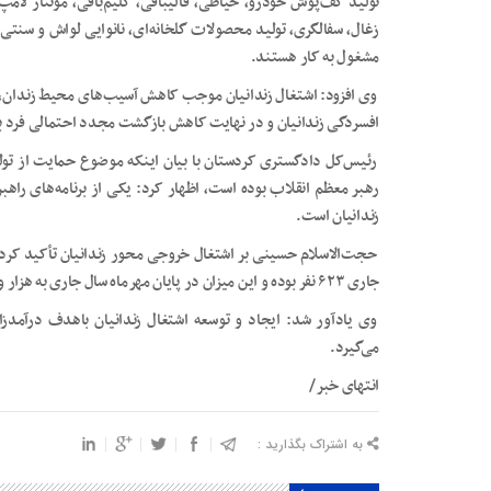
تولید کف‌پوش خودرو، خیاطی، قالیبافی، گلیم‌بافی، مونتاژ لام
زغال، سفالگری، تولید محصولات گلخانه‌ای، نانوایی لواش و سنتی،
مشغول به کار هستند.
وی افزود: اشتغال زندانیان موجب کاهش آسیب‌های محیط زندان، ا
افسردگی زندانیان و در نهایت کاهش بازگشت مجدد احتمالی فرد به
رئیس‌کل دادگستری کردستان با بیان اینکه موضوع حمایت از تولی
رهبر معظم انقلاب بوده است، اظهار کرد: یکی از برنامه‌های راه
زندانیان است.
حجت‌الاسلام حسینی بر اشتغال خروجی محور زندانیان تأکید کرد و ا
جاری ۶۲۳ نفر بوده و این میزان در پایان مهرماه سال جاری به هزار و ۱۷۲ نفر رسید که بیانگر رشد ۹۰ درصدی است.
وی یادآور شد: ایجاد و توسعه اشتغال زندانیان باهدف درآمدز
می‌گیرد.
انتهای خبر/
به اشتراک بگذارید :