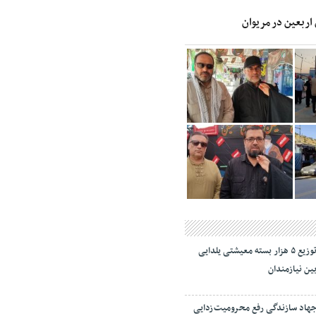
 اربعین در مریوان
توزیع ۵ هزار بسته معیشتی یلدایی
ین نیازمندان
هاد سازندگی رفع محرومیت‌زدایی