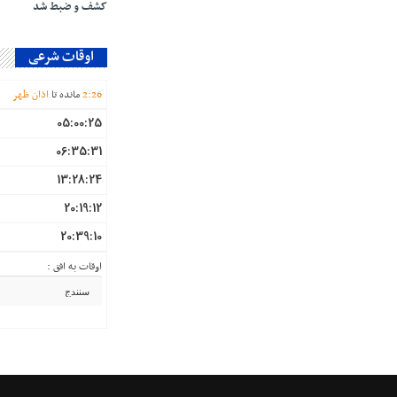
کشف و ضبط شد
اوقات شرعی
26
:
2
مانده تا
اذان ظهر
05:00:25
06:35:31
13:28:24
20:19:12
20:39:10
اوقات به افق :