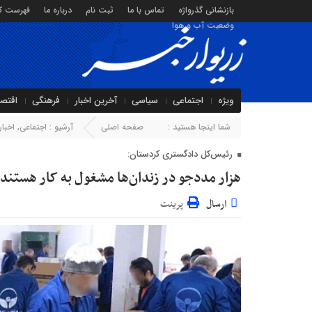
بازنشانی گذرواژه
تماس با ما
ثبت نام
درباره ما
فهرست کا
وضعیت آب و هوا
ویژه
اجتماعی
سیاسی
آخرین اخبار
فرهنگی
اقتص
شما اینجا هستید :
صفحه اصلی
آرشیو :
اجتماعی
,
اخبار
رئیس‌کل دادگستری کردستان:
هزار مددجو در زندان‌ها مشغول به کار هستند
ارسال
پرینت