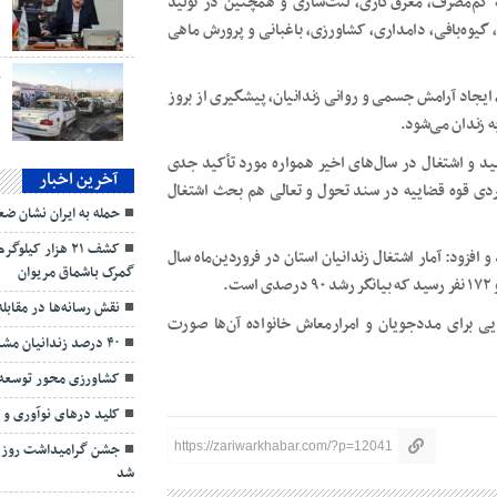
پ کم‌مصرف، معرق‌کاری، لنت‌سازی و همچنین در تولید
د
 گیوه‌بافی، دامداری، کشاورزی، باغبانی و پرورش ماهی
ب
یجاد آرامش جسمی و روانی زندانیان، پیشگیری از بروز
 زندان می‌شود.
د و اشتغال در سال‌های اخیر همواره مورد تأکید جدی
آخرین اخبار
بردی قوه قضاییه در سند تحول و تعالی هم بحث اشتغال
حمله به ایران نشان 
کشف ۲۱ هزار کی
فزود: آمار اشتغال زندانیان استان در فروردین‌ماه سال
گمرک باشماق مریوان
نقش رسانه‌ها در مقابل
ایی برای مددجویان و امرارمعاش خانواده آن‌ها صورت
۴۰ درصد زندانیان مشغول به کار هستند
کشاورزی محور توسعه
کلید درهای نوآوری و
https://zariwarkhabar.com/?p=12041
جشن گرامیداشت روز پر
شد