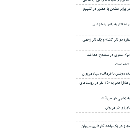
در برابر دشمن با حضور در تشییع
 اختتامیه یادواره شهدای
قز؛ دو نفر کشته و یک نفر زخمی
مرگ مغزی در سنندج اهدا شد
فاصله است
نده مجلس با فرمانده سپاه مریوان
خدمات رایگان درمانی هلال‌احمر به ۲۵۰ نفر در روستاهای
په زخمی در سروآباد
اورزی در مریوان
یرمجاز در یک واحد گاوداری مریوان