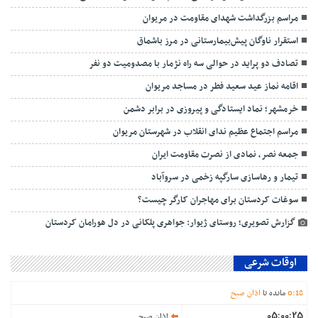
مراسم بزرگداشت شهدای مقاومت در مریوان
استقرار ناوگان پیش‌بیمارستانی در مرز باشماق
تصادف دو پراید در حوالی سه راه نژمار با مصدومیت دو نفر
اقامه نماز عید سعید فطر در مساجد مریوان
خرمشهر؛ نماد ایستادگی و پیروزی در برابر دشمن
مراسم اجتماع عظیم ندای انقلاب در شهرستان مریوان
جمعه نصر، نمادی از نصرت مقاومت ایران
تیمار و رهاسازی سارگپه زخمی در سروآباد
سوغات کردستان برای مهاجران کارگر چیست؟
گزارش تصویری؛ روستای ژیوار: جواهری پلکانی در دل هورامان کردستان
اوقات شرعی
18
:
0
مانده تا
اذان صبح
05:00:25
اذان صبح