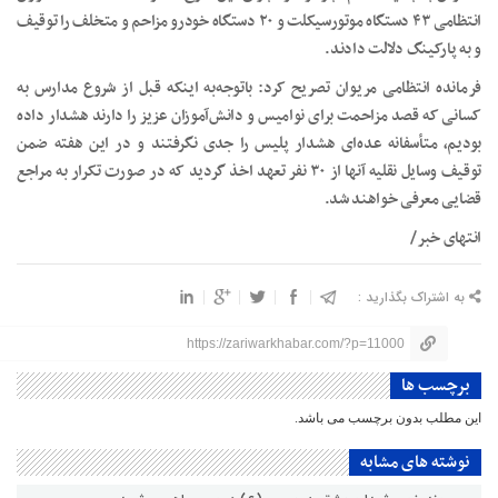
انتظامی ۴۳ دستگاه موتورسیکلت و ۲۰ دستگاه خودرو مزاحم و متخلف را توقیف
و به پارکینگ دلالت دادند.
فرمانده انتظامی مریوان تصریح کرد: باتوجه‌به اینکه قبل از شروع مدارس به
کسانی که قصد مزاحمت برای نوامیس و دانش‌آموزان عزیز را دارند هشدار داده
بودیم، متأسفانه عده‌ای هشدار پلیس را جدی نگرفتند و در این هفته ضمن
توقیف وسایل نقلیه آنها از ۳۰ نفر تعهد اخذ گردید که در صورت تکرار به مراجع
قضایی معرفی خواهند شد.
انتهای خبر/
به اشتراک بگذارید :
https://zariwarkhabar.com/?p=11000
برچسب ها
این مطلب بدون برچسب می باشد.
نوشته های مشابه