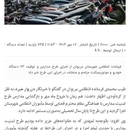
شناسه خبر : 11000 | تاریخ انتشار : ۰۷ مهر ۱۴۰۳ - ۱۱:۵۳ | 635 بازدید | تعداد دیدگاه :
0
| ارسال توسط :
k h
فرمانده انتظامی شهرستان مریوان از اجرای طرح مدارس و توقیف ۶۳ دستگاه
خودرو و موتورسیکلت مزاحم و متخلف در اجرای این طرح خبر داد.
طیب محمدی فرمانده انتظامی مریوان در گفتگو با خبرنگار «
زریوار خبر
»، به نقل
از کردتودی، اظهار داشت: هم زمان با شروع ماه مهر و بازگشایی مدارس طرح
امنیت مدارس با هماهنگی مقام محترم قضایی توسط مأموران انتظامی شهرستان
اجرا گردید و این طرح تا پایان سال تحصیلی به‌صورت مستمر ادامه دارد.
وی افزود: باتوجه‌به تعهدی که به خانواده‌های عزیز داده بودیم طرح امنیت
مدارس با جدیت تمام اجرا و در اجرای این طرح‌ها در هفته گذشته مأموران