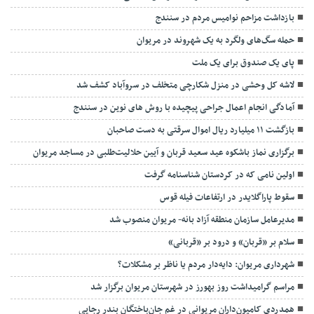
بازداشت مزاحم نوامیس مردم در سنندج
حمله سگ‌های ولگرد به یک شهروند در مریوان
پای یک صندوق برای یک ملت
لاشه کل وحشی در منزل شکارچی متخلف در سروآباد کشف شد
آمادگی انجام اعمال جراحی پیچیده با روش های نوین در سنندج
بازگشت ۱۱ میلیارد ریال اموال سرقتی به دست صاحبان
برگزاری نماز باشکوه عید سعید قربان و آیین حلالیت‌طلبی در مساجد مریوان
اولین نامی که در کردستان شناسنامه گرفت
سقوط پاراگلایدر در ارتفاعات فیله قوس
مدیرعامل سازمان منطقه آزاد بانه- مریوان منصوب شد
سلام بر «قربان» و درود بر «قربانی»
شهرداری مریوان: دایه‌دار مردم یا ناظر بر مشکلات؟
مراسم گرامیداشت روز بهورز در شهرستان مریوان برگزار شد
همدردی کامیون‌داران مریوانی در غم جان‌باختگان بندر رجایی