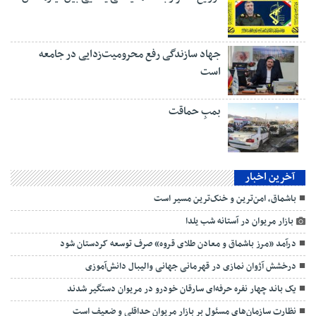
جهاد سازندگی رفع محرومیت‌زدایی در جامعه
است
بمبِ حماقت
آخرین اخبار
باشماق، امن‌ترین و خنک‌ترین مسیر است
بازار مریوان در آستانه شب یلدا
درآمد «مرز باشماق و معادن طلای قروه» صرف توسعه کردستان شود
درخشش آژوان نمازی در قهرمانی جهانی والیبال دانش‌آموزی
یک باند چهار نفره حرفه‌ای سارقان خودرو در مریوان دستگیر شدند
نظارت سازمان‌های مسئول بر بازار مریوان حداقلی و ضعیف است