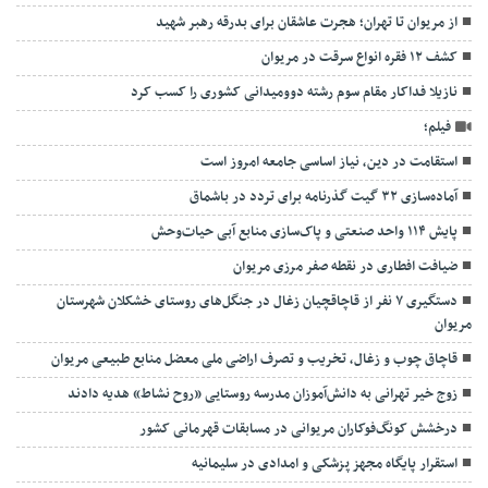
از مریوان تا تهران؛ هجرت عاشقان برای بدرقه رهبر شهید
کشف ۱۲ فقره انواع سرقت در مریوان
نازیلا فداکار مقام سوم رشته دوومیدانی کشوری را کسب کرد
فیلم؛
استقامت در دین، نیاز اساسی جامعه امروز است
آماده‌سازی ۳۲ گیت گذرنامه برای تردد در باشماق
پایش ۱۱۴ واحد صنعتی و پاک‌سازی منابع آبی حیات‌وحش
ضیافت افطاری در نقطه صفر مرزی مریوان
دستگیری ۷ نفر از قاچاقچیان زغال در جنگل‌های روستای خشکلان شهرستان
مریوان
قاچاق چوب و زغال، تخریب و تصرف اراضی ملی معضل منابع طبیعی مریوان
زوج خیر تهرانی به دانش‌آموزان مدرسه روستایی «روح نشاط» هدیه دادند
درخشش کونگ‌فوکاران مریوانی در مسابقات قهرمانی کشور
استقرار پایگاه مجهز پزشکی و امدادی در سلیمانیه