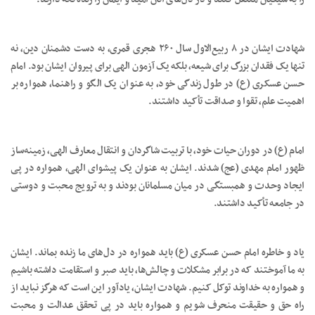
شهادت ایشان در ۸ ربیع‌الاول سال ۲۶۰ هجری قمری، به دست دشمنان دین، نه
تنها یک فقدان بزرگ برای شیعه، بلکه یک آزمون الهی برای پیروان ایشان بود. امام
حسن عسکری (ع) در طول زندگی خود، به عنوان یک الگو و راهنما، همواره بر
اهمیت علم، تقوا و صداقت تأکید داشتند.
امام (ع) در دوران حیات خود، با تربیت شاگردان و انتقال معارف الهی، زمینه‌ساز
ظهور امام مهدی (عج) شدند. ایشان به عنوان یک پیشوای الهی، همواره در پی
ایجاد وحدت و همبستگی در میان مسلمانان بودند و به ترویج محبت و دوستی
در جامعه تأکید داشتند.
یاد و خاطره امام حسن عسکری (ع) باید همواره در دل‌های ما زنده بماند. ایشان
به ما آموختند که در برابر مشکلات و چالش‌ها، باید صبر و استقامت داشته باشیم
و همواره به خداوند توکل کنیم. شهادت ایشان، یادآور این است که هرگز نباید از
راه حق و حقیقت منحرف شویم و همواره باید در پی تحقق عدالت و محبت