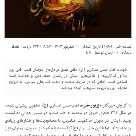
شناسه خبر : 10606 | تاریخ انتشار : ۲۲ شهریور ۱۴۰۳ - ۱۹:۵۷ | 772 بازدید | تعداد
دیدگاه :
0
| ارسال توسط :
k h
شهادت امام حسن عسکری (ع)، داغی عمیق بر دل‌های مؤمنان است. این روز،
یادآور فداکاری‌ها و تلاش‌های ایشان در راستای حفظ دین و هدایت امت
اسلامی است. امامی که در شرایط سخت و تحت فشارهای سیاسی، به ترویج
معارف الهی و تربیت نسل‌های آینده پرداخت.
به گزارش خبرنگار «
زریوار خبر
»، امام حسن عسکری (ع)، دهمین پیشوای شیعه،
در سال ۲۳۲ هجری قمری در مدینه به دنیا آمد و در سنین جوانی به امامت
رسید. ایشان در دوران حاکمیت عباسیان، با محدودیت‌ها و فشارهای زیادی
مواجه بودند. اما با این حال، امام (ع) توانستند با حکمت و بصیرت، معارف دین
را به شیعیان منتقل کنند و در دل‌های آنان امید و ایمان را زنده نگه دارند.