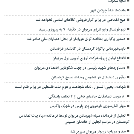
سایه سکوت
وانت‌ها غدهٔ چرکین شهر
هیچ اغماضی در برابر گران‌فروشی کالاهای اساسی نخواهد شد
تیم فوتسال وارو انرژی مریوان در دقیقه ۹۰ به پیروزی رسید
دستور برگزاری مناقصه تونل هورامان از محل اعتبارات ملی صادر شد
نایب‌قهرمانی پاکزاد کردستان در کانتندر قزاقستان
افتتاح اولین پروژه شرکت توزیع نیروی برق مریوان
دستاوردهای شهید رئیسی در جهت شکوفایی اقتصادی مریوان
نوآوری دیجیتال در ششمین رویداد بسیج کردستان
شهادت یحیی السنوار، نماد شجاعت و عزم ملت فلسطین در برابر ظلم است
۸۰ درصد تصادفات جاده‌ای ناشی از ۴ تخلف رانندگی
مهار آتش‌سوزی خودروی پژو پارس در شهرک زاگرس
تجلیل از فرمانده سپاه شهرستان مریوان توسط فرمانده سپاه بیت‌المقدس
کردستان در مراسم تجلیل از خادمان حسینی
سد و دریاچه زریوار مریوان سرریز شد