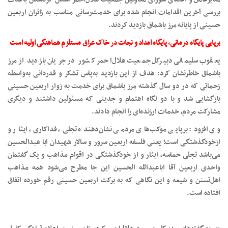
بررسی آخرین اقدامات انجام شده برای خدمت‌رسانی مناسب به زائران اربعین
حسینی از پایانه مرز باشماق بازدید کردند.
برپایی پایگاه درمانی، پایگاه امداد و نجات در خاک عراق مستلزم هماهنگی اولیه است
یعقوب سلیمانی دبیرکل جمعیت هلال‌احمر کشور در جریان بازدید از مرز
باشماق خاطرنشان کرد: هدف از این بازدید به‌پاس تشکر و قدردانی به‌واسطه
زحماتی که در دو سال گذشته مرز باشماق برای خدمت به زوار اربعین حسینی
بازگشایی شد و با دو نگاه اهتمام و جدیتی که مسئولین داشتند و دیگری
مشارکت مردم، خدمات ارزنده‌ای را انجام دادند.
وی افزود: برپایی موکب‌های مردمی نشان‌دهنده تجلی، فداکاری، ایثار و
ازخودگذشتگی است؛ یعنی فلسفه اربعین سرور و سالار شهیدان ابا عبدالحسین
می‌باشد تجلی حماسه، ایثار و از خودگذشتگی در اقوام مذاهب و یک گفتمان
واحدی اربعین آقا اباعبدالله الحسین این جا مطرح می‌شود همه مذاهب
اهل‌تسنن و شیعه و این نگاهی که به برکت اربعین حسینی رقم خورده اتفاق
افتاده است.