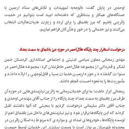
اوحدی در پایان گفت: باتوجه‌به تمهیدات و تلاش‌های ستاد اربعین با
دستگاه‌های همکار و متناظری که داشته‌اند امید است بتوانیم در خدمت
زائرینی باشیم که مرز باشماق را برای تردد و زیارت عتبات‌عالیات انتخاب
می‌کنند و نیز خدماتی را در خور و شٱن آنان فراهم نماییم.
درخواست استقرار چند پایگاه هلال‌احمر در حوزه مرز باشماق به سمت بغداد
مهدی رمضانی معاون سیاسی امنیتی و اجتماعی استانداری کردستان ضمن
تشکر و قدردانی از مجموعه هلال‌احمر خاطرنشان کرد: مجموعه هلال‌احمر در
سنوات گذشته در حوزه اربعین خدمات بسیار قابل‌توجهی را ارائه دادند و
مأموریت‌ها را به نحوه احسنت انجام دادند.
رمضانی ابراز داشت: ما برای خدمات‌رسانی به زائرین نیازمندی‌هایی در حوزه آن
طرف مرز باشماق به سمت بغداد چند پایگاه را از جناب آقای مهندس اوحدی و
جناب آقای دکتر سلیمانی درخواست کردیم با محبتی که آنها داشتند تقبل
کردند که این پایگاه‌ها برقرار شود و نیز نیازمندی‌های داخل مرز باشماق اعم از
توسعه پایگاه‌ها، خودروهای امدادی و مواردی که مربوط به اسکان زائرین در
محدوده شهرستان مریوان است با وسعت بیشتری این خدمات توسط جمعیت