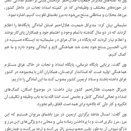
وی به گفته‌های مدیرکل جمعیت هلال‌احمر کردستان مبنی بر اعلام آمادگی کامل
در حوزه‌های مختلف و وظیفه‌ای که در کمیته امداد نجات در داخل کشور،
مرزها، محلات و مناطقی منتج می‌شود به مرز باشماق تقویت کنیم، اشاره نمود.
سلیمانی بیان کرد: مدیرکل جمعیت هلال‌احمر استان آمادگی پایگاه‌ها را اعلام
کردند که در دو سال گذشته با تمام وجود و اهتمام خود و همکاران پای‌کار بودند
و اعلام نیاز کردند که پایگاه در خاک عراق در سلیمانیه به ایستگاه حسینیه در
باب الحسین منتج شود بحث شد هماهنگی لازم و آمادگی وجود دارد و ما هم
کمک کنیم.
وی گفت: برپایی پایگاه درمانی، پایگاه امداد و نجات در خاک عراق مستلزم
هماهنگی اولیه است که استاندار کردستان، همکاران آنان با مجموعه در کشور
عراق داشته باشند و ستاد اربعین کشور مصوب کند ما این آمادگی را داریم.
دبیرکل جمعیت هلال‌احمر کشور بیان داشت: در موضوع اسکان، کمک‌های
امداد و نجاتی آمادگی کامل و جامعی است انشا الله ما به باب وظیفه و تکلیف آن
انگیزه و کار دلی که بالاخره برای همه است اتفاق رقم بخورد.
وی گفت: امسال شاهد برگزاری اربعین در مرز باشماق مریوان هستیم که این
مرز، مرز بکری است و با پرداختن رسانه ملی و محلی به ویژگی‌های این مرز و
بازگو نمودن آن به طور یقین حجم بیشتر زائر می‌آیند و تردد می‌کنند و همان‌طور