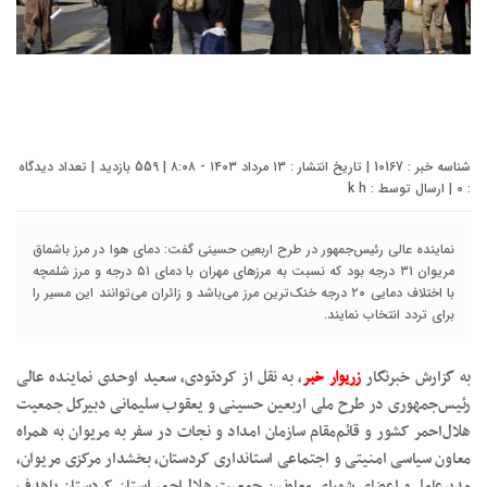
شناسه خبر : 10167 | تاریخ انتشار : ۱۳ مرداد ۱۴۰۳ - ۸:۰۸ | 559 بازدید | تعداد دیدگاه
:
0
| ارسال توسط :
k h
نماینده عالی رئیس‌جمهور در طرح اربعین حسینی گفت: دمای هوا در مرز باشماق
مریوان ۳۱ درجه بود که نسبت به مرزهای مهران با دمای ۵۱ درجه و مرز شلمچه
با اختلاف دمایی ۲۰ درجه خنک‌ترین مرز می‌باشد و زائران می‌توانند این مسیر را
برای تردد انتخاب نمایند.
به گزارش خبرنگار
زریوار خبر
، به نقل از کردتودی، سعید اوحدی نماینده عالی
رئیس‌جمهوری در طرح ملی اربعین حسینی و یعقوب سلیمانی دبیرکل جمعیت
هلال‌احمر کشور و قائم‌مقام سازمان امداد و نجات در سفر به مریوان به همراه
معاون سیاسی امنیتی و اجتماعی استانداری کردستان، بخشدار مرکزی مریوان،
مدیرعامل و اعضای شورای معاونین جمعیت هلال‌احمر استان کردستان باهدف