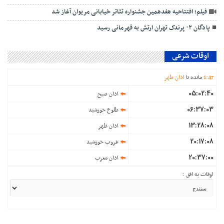
فیلم؛ افتتاحيه هفدهمین جشنواره تئاتر خیابانی مریوان آغاز شد
پادگان ۰۲ پرندک تهران ارتش به قهرمانی رسید
اوقات شرعی
47
:
1
مانده تا
اذان ظهر
05:02:40
اذان صبح
06:37:03
طلوع خورشید
13:28:08
اذان ظهر
20:17:08
غروب خورشید
20:37:00
اذان مغرب
اوقات به افق :