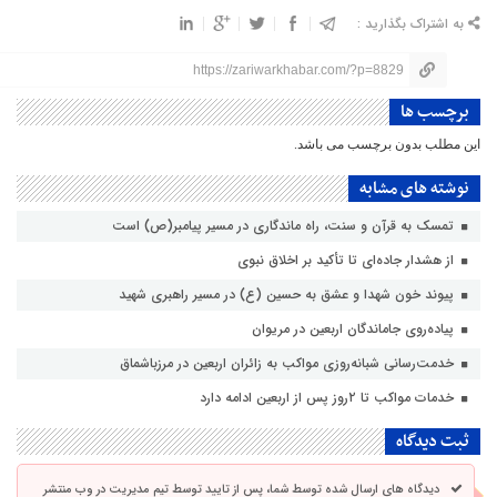
به اشتراک بگذارید :
https://zariwarkhabar.com/?p=8829
برچسب ها
این مطلب بدون برچسب می باشد.
نوشته های مشابه
تمسک به قرآن و سنت، راه ماندگاری در مسیر پیامبر(ص) است
از هشدار جاده‌ای تا تأکید بر اخلاق نبوی
پیوند خون شهدا و عشق به حسین (ع) در مسیر راهبری شهید
پیاده‌روی جاماندگان اربعین در مریوان
خدمت‌رسانی شبانه‌روزی مواکب به زائران اربعین در مرزباشماق
خدمات مواکب تا ۲روز پس از اربعین ادامه دارد
ثبت دیدگاه
دیدگاه های ارسال شده توسط شما، پس از تایید توسط تیم مدیریت در وب منتشر