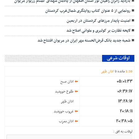
بازدید زائران راهیان نور استان اصفهان از یادمان شهدای گمنام زریوار مریوان
رونمایی از ۵ عنوان کتاب روایتگری شمال‌غرب کردستان
امنیت پایدار مرزهای کردستان در اربعین
لایحه نظارت بر کولبری و ملوانی اصلاح شد
شعبه جدید بانک قرض‌الحسنه مهر ایران در مریوان افتتاح شد
اوقات شرعی
20
:
1
مانده تا
اذان ظهر
05:01:33
اذان صبح
06:36:17
طلوع خورشید
13:28:16
اذان ظهر
20:18:11
غروب خورشید
20:38:05
اذان مغرب
اوقات به افق :