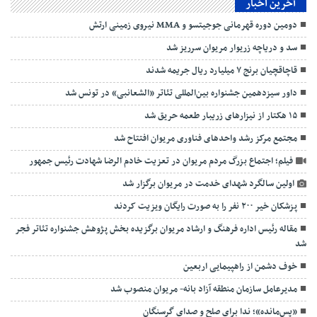
آخرین اخبار
دومین دوره قهرمانی جوجیتسو و MMA نیروی زمینی ارتش
سد و دریاچه زریوار مریوان سرریز شد
قاچاقچیان برنج ۷ میلیارد ریال جریمه شدند
داور سیزدهمین جشنواره بین‌المللی تئاتر «الشعانبی» در تونس شد
۱۵ هکتار از نیزارهای زریبار طعمه حریق شد
مجتمع مرکز رشد واحد‌های فناوری مریوان افتتاح شد
فیلم؛ اجتماع بزرگ مردم مریوان در تعزیت خادم الرضا شهادت رئیس جمهور
اولین سالگرد شهدای خدمت در مریوان برگزار شد
پزشکان خیر ۲۰۰ نفر را به صورت رایگان ویزیت کردند
مقاله رئیس اداره فرهنگ و ارشاد مریوان برگزیده بخش پژوهش جشنواره تئاتر فجر
شد
خوف دشمن از راهپیمایی اربعین
مدیرعامل سازمان منطقه آزاد بانه- مریوان منصوب شد
«پس‌مانده»؛ ندا برای صلح و صدای گرسنگان