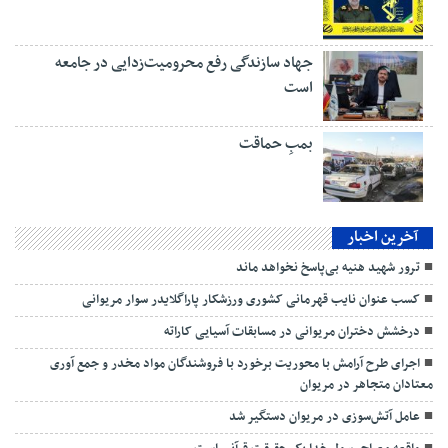
جهاد سازندگی رفع محرومیت‌زدایی در جامعه
است
بمبِ حماقت
آخرین اخبار
ترور شهید هنیه بی‌پاسخ نخواهد ماند
کسب عنوان نایب قهرمانی کشوری ورزشکار پاراگلایدر سوار مریوانی
درخشش دختران مریوانی در مسابقات آسیایی کاراته
اجرای طرح آرامش با محوریت برخورد با فروشندگان مواد مخدر و جمع آوری
معتادان متجاهر در مریوان
عامل آتش‌سوزی در مریوان دستگیر شد