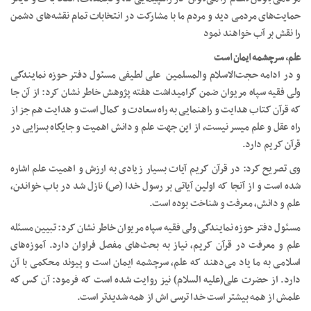
حمایت‌های مردمی دید و مردم ما با مشارکت در انتخابات تمام نقشه‌های دشمن
را نقش بر آب خواهند نمود
علم، سرچشمه ایمان است
و در ادامه حجت‌الاسلام والمسلمین علی لطیفی مسئول دفتر حوزه نمایندگی
ولی فقیه سپاه مریوان ضمن گرامیداشت هفته پژوهش خاطر نشان کرد: از آن جا
که قرآن کتاب هدایت و راهنمایی به راه سعادت و کمال است و هدایت هم جز از
راه عقل و علم میسر نیست، از این جهت علم و دانش اهمیت و جایگاه بسزایی در
قرآن کریم دارد.
وی تصریح کرد: در قرآن کریم آیات بسیار زیادی به ارزش و اهمیت علم اشاره
شده است و از آنجا که اولین آیاتی بر رسول خدا (ص) نازل شد در باب خواندن،
علم و دانش، معرفت و شناخت بوده است.
مسئول دفتر حوزه نمایندگی ولی فقیه سپاه مریوان خاطر نشان کرد: تبیین مسئله
علم و معرفت در قرآن کریم، نیاز به بحث‌های مفصل فراوان دارد. آموزه‌های
اسلامی به ما یاد می‌دهند که علم، سرچشمه ایمان است و پیوند محکمی با آن
دارد. از حضرت علی(علیه السلام) نیز روایت شده است که فرمود: آن كس كه
علمش از همه بيشتر است خدا ترسى اش از همه شديدتر است.