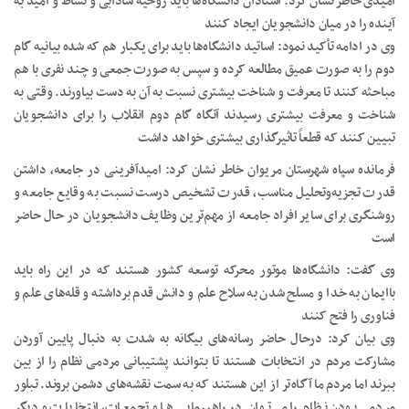
امیدی خاطر نشان کرد: استادان دانشگاه‌ها باید روحیه شادابی و نشاط و امید به
آینده را در میان دانشجویان ایجاد کنند
وی در ادامه تأکید نمود: اساتید دانشگاه‌ها باید برای یکبار هم که شده بیانیه گام
دوم را به صورت عمیق مطالعه کرده و سپس به صورت جمعی و چند نفری با هم
مباحثه کنند تا معرفت و شناخت بیشتری نسبت به آن به دست بیاورند. وقتی به
شناخت و معرفت بیشتری رسیدند آنگاه گام دوم انقلاب را برای دانشجویان
تبیین کنند که قطعاً تاثیرگذاری بیشتری خواهد داشت
فرمانده سپاه شهرستان مریوان خاطر نشان کرد: امیدآفرینی در جامعه، داشتن
قدرت تجزیه‌وتحلیل مناسب، قدرت تشخیص درست نسبت به وقایع جامعه و
روشنگری برای سایر افراد جامعه از مهم‌ترین وظایف دانشجویان در حال حاضر
است
وی گفت: دانشگاه‌ها موتور محرکه توسعه کشور هستند که در این راه باید
باایمان به خدا و مسلح شدن به سلاح علم و دانش قدم برداشته و قله‌های علم و
فناوری را فتح کنند
وی بیان کرد: درحال حاضر رسانه‌های بیگانه به شدت به دنبال پایین آوردن
مشارکت مردم در انتخابات هستند تا بتوانند پشتیبانی مردمی نظام را از بین
ببرند اما مردم ما آگاه‌تر از این هستند که به سمت نقشه‌های دشمن بروند. تبلور
مردمی بودن نظام را می‌توان در راهپیمایی‌ها و تجمعات، انتخابات و دیگر