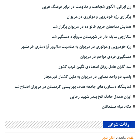
زن ایرانی، الگوی شجاعت و مقاومت در برابر فرهنگ غربی
برگزاری رژه خودرویی و موتوری در مریوان
همایش مدافعان حریم خانواده در مریوان برگزار شد
شکارچی سابقه دار در شهرستان سروآباد دستگیر شد
رژه خودرویی و موتوری در مریوان به مناسبت سالروز آزادسازی خرمشهر
دستگیری فردی مزاحم در مریوان
سد گاران عامل رونق اقتصادی نگین غرب کشور
پلمب دو واحد قصابی در مریوان به دلیل کشتار غیرمجاز
نمایشگاه دستاوردهای جامعه هدف بهزیستی کردستان در مریوان افتتاح شد
ایران همدل حادثه تلخ بندر شهید رجایی
مکه، قبله مسلمانان
اوقات شرعی
41
:
0
مانده تا
اذان ظهر