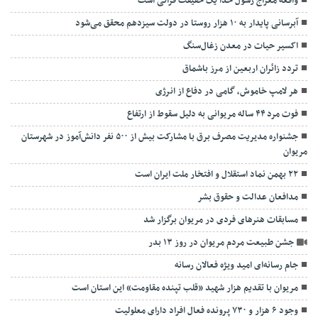
واقعه معراج رسول خدا یک حقیقت قرآنی است
آبرسانی پایدار به ۱۰ هزار روستا در دولت سیزدهم محقق می‌شود
اکسیر حیات در معدن زغال‌سنگ
تردد زائران اربعین از مرز باشماق
هر لامپ خاموش، گامی در دفاع از انرژی
فوت مرد ۴۴ ساله مریوانی به دلیل سقوط از ارتفاع
جشنواره مدیریت مصرف برق با مشارکت بیش از ۵۰۰ نفر دانش‌آموز در شهرستان
مریوان
۲۲ بهمن نماد استقلال و افتخار ملت ایران است
مدافعان عدالت و حقوق بشر
مسابقات هنرهای فردی در مریوان برگزار شد
جشن طبیعت مردم مریوان در روز ۱۳ بدر
جام رسانه‌ای امید ویژه فعالان رسانه
مریوان با تقدیم هزار شهید «قلب تپنده مقاومت» این استان است
وجود ۶ هزار و ۷۳۰ پرونده فعال افراد دارای معلولیت