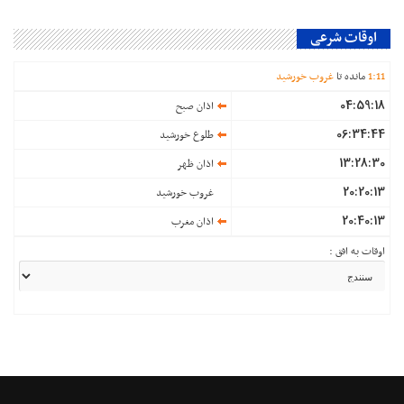
اوقات شرعی
11
:
1
مانده تا
غروب خورشید
04:59:18
اذان صبح
06:34:44
طلوع خورشید
13:28:30
اذان ظهر
20:20:13
غروب خورشید
20:40:13
اذان مغرب
اوقات به افق :