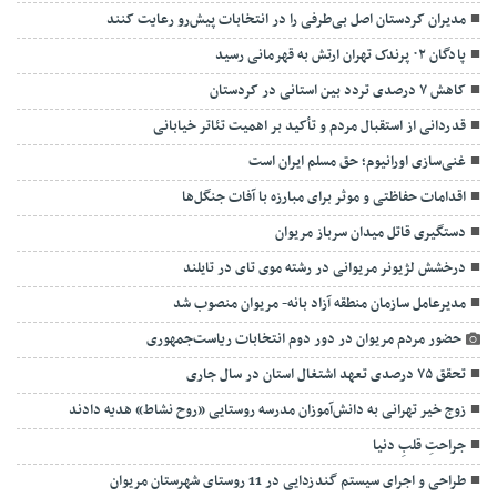
مدیران کردستان اصل بی‌طرفی را در انتخابات پیش‌رو رعایت کنند
پادگان ۰۲ پرندک تهران ارتش به قهرمانی رسید
کاهش ۷ درصدی تردد بین استانی در کردستان
قدردانی از استقبال مردم و تأکید بر اهمیت تئاتر خیابانی
غنی‌سازی اورانیوم؛ حق مسلم ایران است
اقدامات حفاظتی و موثر برای مبارزه با آفات جنگل‌ها
دستگیری قاتل میدان سرباز مریوان
درخشش لژیونر مریوانی در رشته موی تای در تایلند
مدیرعامل سازمان منطقه آزاد بانه- مریوان منصوب شد
حضور مردم مریوان در دور دوم انتخابات ریاست‌جمهوری
تحقق ۷۵ درصدی تعهد اشتغال استان در سال جاری
زوج خیر تهرانی به دانش‌آموزان مدرسه روستایی «روح نشاط» هدیه دادند
جراحتِ قلبِ دنیا
طراحی و اجرای سیستم گندزدایی در 11 روستای شهرستان مریوان